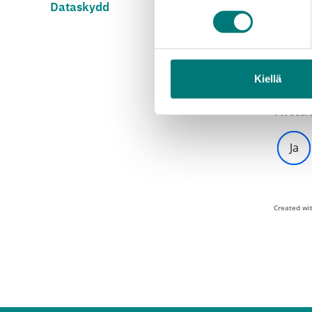
Dataskydd
Und
Log
Kiellä
Hitta
Ja
Created wi