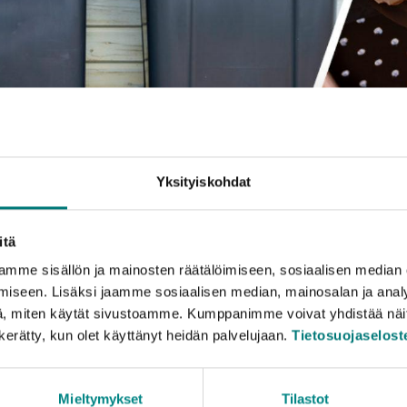
rskning och utveckli
Yksityiskohdat
itä
kar aktivt på avfallshanteringens miljöpåverkan, vi främjar
mme sisällön ja mainosten räätälöimiseen, sosiaalisen median
rebygger att avfall uppstår. Vi deltar i utvecklingsprojekt s
iseen. Lisäksi jaamme sosiaalisen median, mainosalan ja analy
tar aktivt med andra aktörer på vårt verksamhetsfält för at
, miten käytät sivustoamme. Kumppanimme voivat yhdistää näitä t
n kerätty, kun olet käyttänyt heidän palvelujaan.
Tietosuojaselost
är sidorna hittar du information om några av våra aktuella 
Mieltymykset
Tilastot