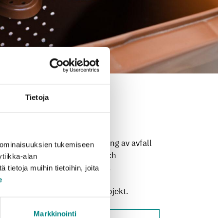
ng
Tietoja
 återvinning och nyttoanvändning av avfall
 ominaisuuksien tukemiseen
om knyter an till vår bransch och
tiikka-alan
t utveckla avfallshanteringen.
ietoja muihin tietoihin, joita
e
forsknings- och utvecklingsprojekt.
Markkinointi