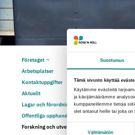
Fo
Företaget
Öppna undermenyn
Stäng undermenyn
Suostumus
Arbetsplatser
Tämä sivusto käyttää eväste
Kontaktuppgifter
Vi mins
Käytämme evästeitä tarjoama
Aktuellt
samt fö
ja kävijämäärämme analysoim
samarbe
Lagar och förordningar
kumppaneillemme tietoja siitä
olet antanut heille tai joita o
Offentliga upphandlingar
På de h
Suostumuksen
Forskning och utveckling
Välttämätön
valinta