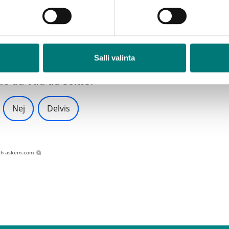
ersökningar av blandavfallets sammansättning
istiskt optimerad flerfackstjänst
Salli valinta
de du vad du sökte?
Nej
Delvis
th
askem.com