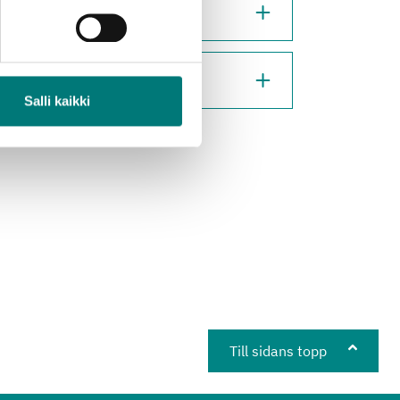
Salli kaikki
Till sidans topp