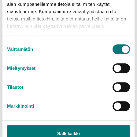
Pris
: 10,12 €/gång
alan kumppaneillemme tietoja siitä, miten käytät
sivustoamme. Kumppanimme voivat yhdistää näitä
tietoja muihin tietoihin, joita olet antanut heille tai joita on
Tilläggsinformation
kerätty, kun olet käyttänyt heidän palvelujaan.
Tietosuojaseloste
Hyr en släpvagn
Suostumuksen
Välttämätön
valinta
Mieltymykset
Avfallsslag som tas emot från hushåll
Tilastot
För avgiftsfritt
Markkinointi
Vissa avfallsslag är helt avfgiftsfria – andra får man
lämna avgiftsfritt i små mängder, men för större
Salli kaikki
mängder debiterar vi en avgift. Kolla