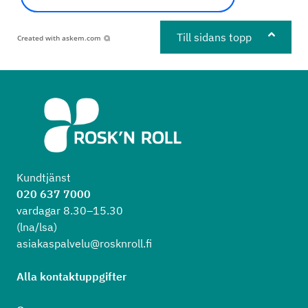
Till sidans topp
Created with
askem.com
Kundtjänst
020 637 7000
vardagar 8.30–15.30
(lna/lsa)
asiakaspalvelu@rosknroll.fi
Alla kontaktuppgifter