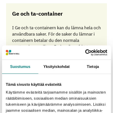
Ge och ta-container
I Ge och ta-containern kan du lämna hela och
användbara saker. För de saker du lämnar i
containern betalar du den normala
mottagningsavgiften. Du kan även fritt ta
saker för eget bruk från containern.
Suostumus
Yksityiskohdat
Tietoja
Läs mera
Tämä sivusto käyttää evästeitä
Käytämme evästeitä tarjoamamme sisällön ja mainosten
Hyr en släpvagn
räätälöimiseen, sosiaalisen median ominaisuuksien
tukemiseen ja kävijämäärämme analysoimiseen. Lisäksi
Hyrestid:
max. 1 dag
jaamme sosiaalisen median, mainosalan ja analytiikka-