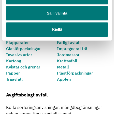
sorteringsanvisningar, mängdbegränsningar och
prisuppgifter via avfallsslaget.
Salli valinta
Användbara textilier
Avlagda textilier
Kiellä
Batterier och små
Däck utan fälg
ackumulatorer
Elapparater
Farligt avfall
Glasförpackningar
Impregnerat trä
Invasiva arter
Jordmassor
Kartong
Krattavfall
Kvistar och grenar
Metall
Papper
Plastförpackningar
Träavfall
Äpplen
Avgiftsbelagt avfall
Kolla sorteringsanvisningar, mängdbegränsningar
och prisuppgifter via avfallsslaget.