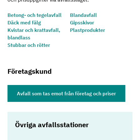
Betong- och tegelavfall
Blandavfall
Däck med fälg
Gipsskivor
Kvistar och krattavfall,
Plastprodukter
blandlass
Stubbar och rötter
Företagskund
Avfall som tas emot från företag och priser
Övriga avfallsstationer