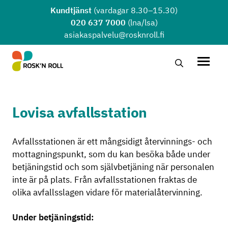
Hoppa till huvudinnehållet
Kundtjänst
(vardagar 8.30–15.30)
020 637 7000
(lna/lsa)
asiakaspalvelu@rosknroll.fi
Sök …
Öppna
Lovisa avfallsstation
Avfallsstationen är ett mångsidigt återvinnings- och
mottagningspunkt, som du kan besöka både under
betjäningstid och som självbetjäning när personalen
inte är på plats. Från avfallsstationen fraktas de
olika avfallsslagen vidare för materialåtervinning.
Under betjäningstid: