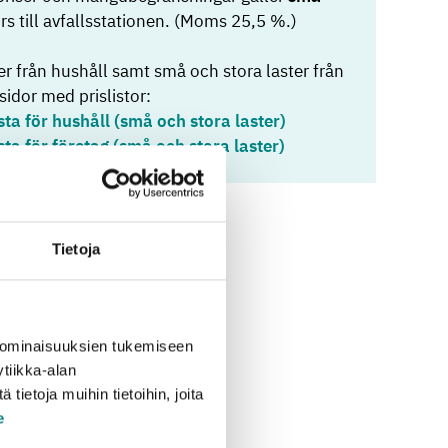
rs till avfallsstationen. (Moms 25,5 %.)
r från hushåll samt små och stora laster från
sidor med prislistor:
sta för hushåll (små och stora laster)
sta för företag (små och stora laster)
Tietoja
 ominaisuuksien tukemiseen
tiikka-alan
ietoja muihin tietoihin, joita
e