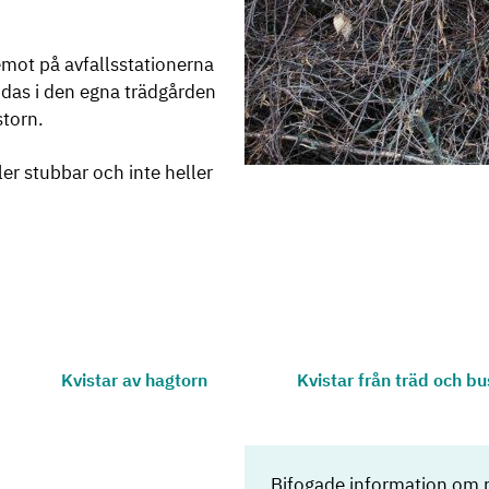
emot på avfallsstationerna
ndas i den egna trädgården
storn.
ler stubbar och inte heller
Kvistar av hagtorn
Kvistar från träd och b
Bifogade information om 