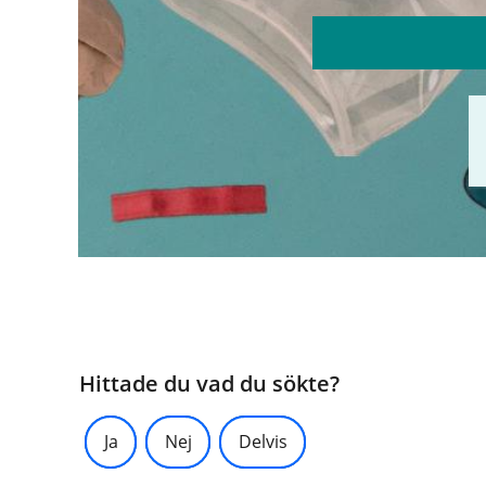
Hittade du vad du sökte?
Ja
Nej
Delvis