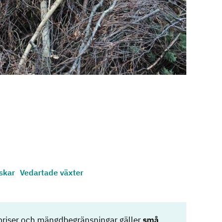
uskar
Vedartade växter
priser och mängdbegränsningar gäller
små