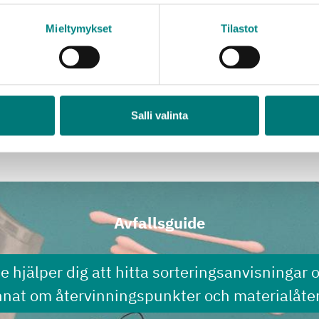
 ingen mängdbegränsning
Mieltymykset
Tilastot
Salli valinta
ds för värme- samt möjligen elproduktion. Genom användnin
äbränslen i energiproduktionen.
Avfallsguide
de hjälper dig att hitta sorteringsanvisningar 
nnat om återvinningspunkter och materialåter