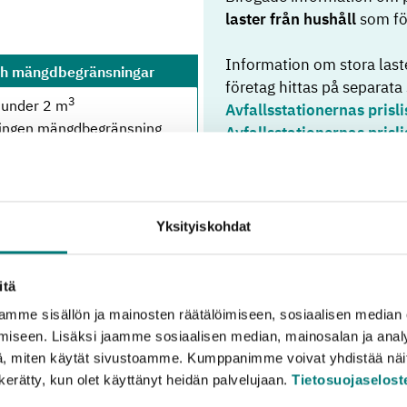
laster från hushåll
som fö
Information om stora laste
ch mängdbegränsningar
företag hittas på separata 
3
 under 2 m
Avfallsstationernas prisli
 ingen mängdbegränsning
Avfallsstationernas prisli
3
nder 2 m
ingen mängdbegränsning
3
n
: under 2 m
3
: under 2 m
Yksityiskohdat
ngen mängdbegränsning
3
 under 5 m
3
itä
n
: under 2 m
 ingen mängdbegränsning
mme sisällön ja mainosten räätälöimiseen, sosiaalisen median
3
 under 2 m
iseen. Lisäksi jaamme sosiaalisen median, mainosalan ja analy
3
, miten käytät sivustoamme. Kumppanimme voivat yhdistää näitä t
ion
: under 2 m
n kerätty, kun olet käyttänyt heidän palvelujaan.
Tietosuojaselost
ingen mängdbegränsning
3
: under 2 m