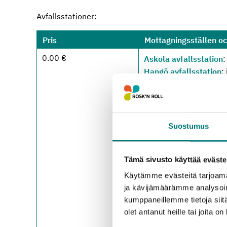
Avfallsstationer:
Pris
Mottagningsställen o
0.00 €
Askola avfallsstation
:
Hangö avfallsstation
:
Ingå avfallsstation
: u
Karis avfallsstation
: 
Karislojo avfallsstatio
Högfors avfallsstation
Suostumus
Lojo avfallscentral
: i
Lovisa avfallsstation
:
Tämä sivusto käyttää eväste
Borgnäs avfallsstatio
Borgå avfallscentral
:
Käytämme evästeitä tarjoama
Pusula avfallsstation
:
ja kävijämäärämme analysoim
kumppaneillemme tietoja siitä
Strömfors avfallsstat
olet antanut heille tai joita o
Sibbo avfallsstation
: 
Ekenäs avfallsstation