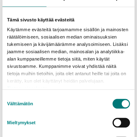
Samla in avfyrade fyrverkeripjäser och lägg
i blandavfallskärlet. Observera att pjäserna skall
vara släckta och nedkylda. Oanvända
Tämä sivusto käyttää evästeitä
fyrverkeripjäser returneras i första hand till
Käytämme evästeitä tarjoamamme sisällön ja mainosten
försäljaren. Ifall detta inte är möjligt, kontakta
räätälöimiseen, sosiaalisen median ominaisuuksien
polisen och kom överens om mottagningen på
tukemiseen ja kävijämäärämme analysoimiseen. Lisäksi
förhand.
jaamme sosiaalisen median, mainosalan ja analytiikka-
alan kumppaneillemme tietoja siitä, miten käytät
GLÖGGFÖRPACKNINGAR
sivustoamme. Kumppanimme voivat yhdistää näitä
Glöggens kartongförpackning, också den
tietoja muihin tietoihin, joita olet antanut heille tai joita on
aluminiumfodrade, duger i kartonginsamlingen. Du
kerätty, kun olet käyttänyt heidän palvelujaan.
behöver inte lossa plastkorkarna. Packa inuti
Tietosuojaseloste
varandra för att spara utrymme. Returnera
Suostumuksen
pantflaskorna till butiken och lämna de pantfria
Välttämätön
valinta
glasflaskorna till insamlingen för glasförpackningar.
Löstagbara metallkorkar sorteras i
Mieltymykset
metallinsamlingen.