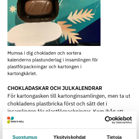
Mumsa i dig chokladen och sortera
kalenderns plastunderlag i insamlingen för
plastförpackningar och kartongen i
kartongkärlet.
CHOKLADASKAR OCH JULKALENDRAR
För kartongasken till kartonginsamlingen, men ta ut
chokladens plastbricka först och sätt det i
insamlingen för plastförpackningar. Kom ihåg att
platta till kartongförpackningarna!
FYRVERKERIPJÄSER
Suostumus
Yksityiskohdat
Tietoja