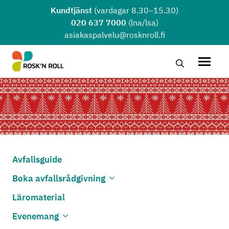
Hoppa till huvudinnehållet
Kundtjänst
(vardagar 8.30–15.30)
020 637 7000
(lna/lsa)
asiakaspalvelu@rosknroll.fi
Sök …
Öppna
Avfallsguide
Boka avfallsrådgivning
Öppna undermenyn
Stäng undermenyn
Läromaterial
Evenemang
Öppna undermenyn
Stäng undermenyn