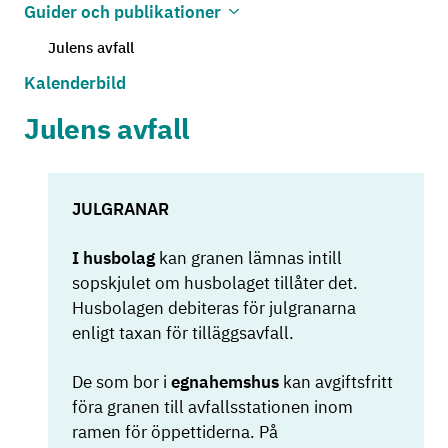
Guider och publikationer
Öppna undermenyn
Stäng undermenyn
Julens avfall
Kalenderbild
Julens avfall
JULGRANAR
I husbolag
kan granen lämnas intill
sopskjulet om husbolaget tillåter det.
Husbolagen debiteras för julgranarna
enligt taxan för tilläggsavfall.
De som bor i
egnahemshus
kan avgiftsfritt
föra granen till avfallsstationen inom
ramen för öppettiderna. På