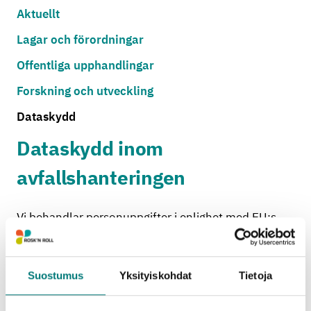
Aktuellt
Lagar och förordningar
Offentliga upphandlingar
Forskning och utveckling
Dataskydd
Dataskydd inom
avfallshanteringen
Vi behandlar personuppgifter i enlighet med EU:s
dataskyddsförordning, GDPR.
Suostumus
Yksityiskohdat
Tietoja
Dataskydd i
avfallshanteringstjänsterna