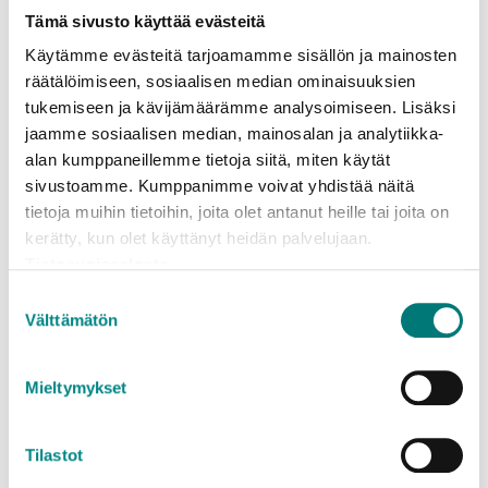
Tämä sivusto käyttää evästeitä
Käytämme evästeitä tarjoamamme sisällön ja mainosten
Innehållet i dataskyddsbeskrivningarna kan ändras
räätälöimiseen, sosiaalisen median ominaisuuksien
genom att publicera en ny version på nätet. Därför
tukemiseen ja kävijämäärämme analysoimiseen. Lisäksi
rekommenderar vi att man bekantar sig med
jaamme sosiaalisen median, mainosalan ja analytiikka-
dataskyddsbeskrivningarna regelbundet.
alan kumppaneillemme tietoja siitä, miten käytät
sivustoamme. Kumppanimme voivat yhdistää näitä
tietoja muihin tietoihin, joita olet antanut heille tai joita on
Dataskyddsbeskrivning för
kerätty, kun olet käyttänyt heidän palvelujaan.
kameraövervakningssystemet
Tietosuojaseloste
Suostumuksen
Välttämätön
valinta
Integritetspolicy för nätsidan
Mieltymykset
rosknroll.fi
Tilastot
Hittade du vad du sökte?