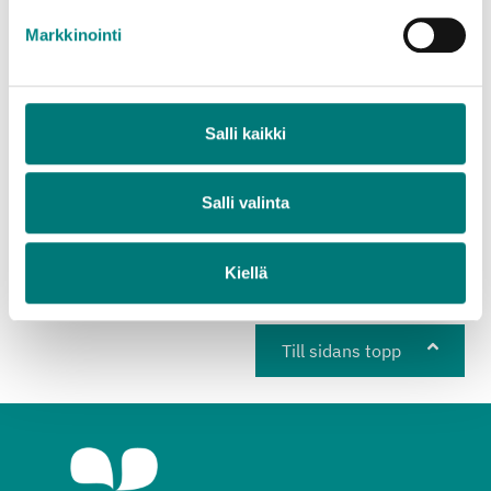
Markkinointi
Ja
Nej
Salli kaikki
Delvis
Salli valinta
Created with
askem.com
Kiellä
Till sidans topp