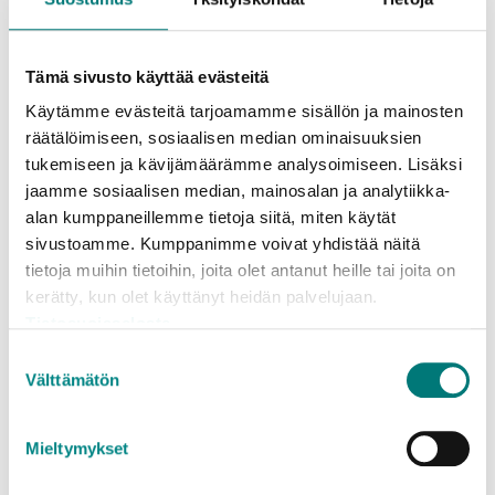
via vår kundservice per e-post på
asiakaspalvelu@rosknroll.fi.
Tämä sivusto käyttää evästeitä
Käytämme evästeitä tarjoamamme sisällön ja mainosten
HYR SOPKÄRLET
räätälöimiseen, sosiaalisen median ominaisuuksien
Läs mera
tukemiseen ja kävijämäärämme analysoimiseen. Lisäksi
jaamme sosiaalisen median, mainosalan ja analytiikka-
alan kumppaneillemme tietoja siitä, miten käytät
sivustoamme. Kumppanimme voivat yhdistää näitä
tietoja muihin tietoihin, joita olet antanut heille tai joita on
Var kan man placera sopkärlet?
kerätty, kun olet käyttänyt heidän palvelujaan.
Tietosuojaseloste
Suostumuksen
Välttämätön
Hur stora är sopkärlen?
valinta
Mieltymykset
Vem ansvarar för sopkärlets