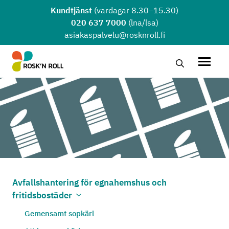
Hoppa till huvudinnehållet
Kundtjänst
(vardagar 8.30–15.30)
020 637 7000
(lna/lsa)
asiakaspalvelu@rosknroll.fi
Sök …
Öppna
Avfallshantering för egnahemshus och
fritidsbostäder
Öppna undermenyn
Stäng undermenyn
Gemensamt sopkärl