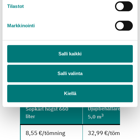
Tilastot
underhåll?
Markkinointi
Metallsopkärlens tömningspriser
Salli kaikki
Tömningsintervallet bestäms enligt mängden
metallavfall som uppstår på fastigheten. Enligt
Salli valinta
avfallshanteringsföreskrifterna måste kärlen
tömmas med minst 24 veckors mellanrum.
Kiellä
Djupbehållare högst
Sopkärl högst 660
3
liter
5,0 m
8,55 €/tömning
32,99 €/tömning