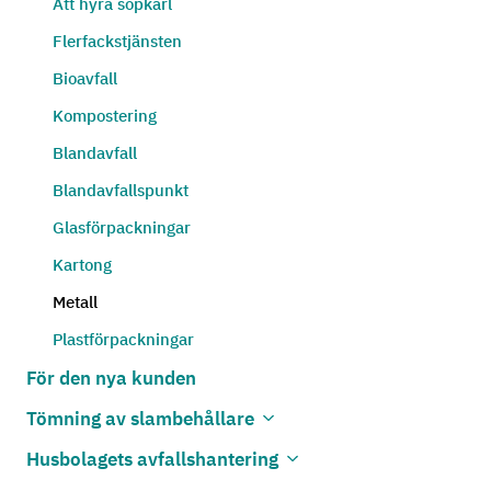
Att hyra sopkärl
Flerfackstjänsten
Bioavfall
Kompostering
Blandavfall
Blandavfallspunkt
Glasförpackningar
Kartong
Metall
Plastförpackningar
För den nya kunden
Tömning av slambehållare
Öppna undermenyn
Stäng undermenyn
Husbolagets avfallshantering
Öppna undermenyn
Stäng undermenyn