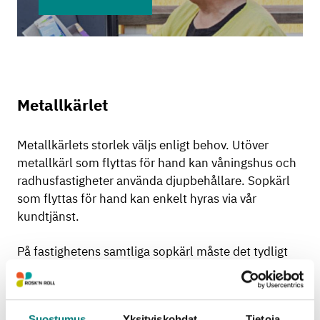
Metallkärlet
Metallkärlets storlek väljs enligt behov. Utöver
metallkärl som flyttas för hand kan våningshus och
radhusfastigheter använda djupbehållare. Sopkärl
som flyttas för hand kan enkelt hyras via vår
kundtjänst.
På fastighetens samtliga sopkärl måste det tydligt
kom fram vilket avfallsslag som samlas in, det med
ett klistermärke som anger avfallsslaget. Dekaler
med avfallsslaget angivet kan beställas avgiftsfritt
Suostumus
Yksityiskohdat
Tietoja