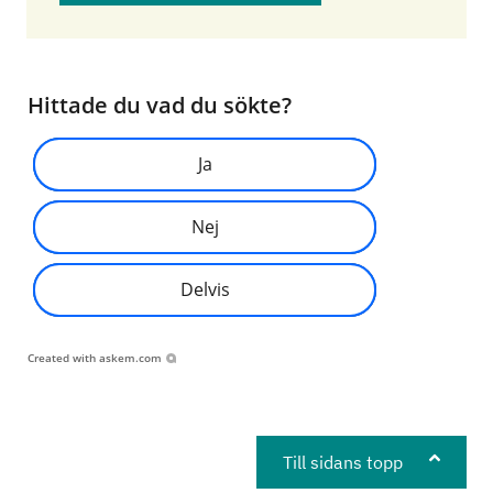
Hittade du vad du sökte?
Ja
Nej
Delvis
Created with
askem.com
Till sidans topp