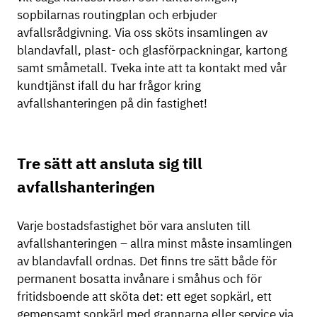
sopbilarnas routingplan och erbjuder
avfallsrådgivning. Via oss sköts insamlingen av
blandavfall, plast- och glasförpackningar, kartong
samt småmetall. Tveka inte att ta kontakt med vår
kundtjänst ifall du har frågor kring
avfallshanteringen på din fastighet!
Tre sätt att ansluta sig till
avfallshanteringen
Varje bostadsfastighet bör vara ansluten till
avfallshanteringen – allra minst måste insamlingen
av blandavfall ordnas. Det finns tre sätt både för
permanent bosatta invånare i småhus och för
fritidsboende att sköta det: ett eget sopkärl, ett
gemensamt sopkärl med grannarna eller service via