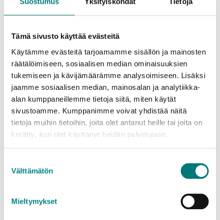
Suostumus
Yksityiskohdat
Tietoja
PUNKT
Läs mera
Tämä sivusto käyttää evästeitä
Käytämme evästeitä tarjoamamme sisällön ja mainosten
räätälöimiseen, sosiaalisen median ominaisuuksien
tukemiseen ja kävijämäärämme analysoimiseen. Lisäksi
Kan man ha ett tillfälligt uppehåll i
jaamme sosiaalisen median, mainosalan ja analytiikka-
sopkärlets tömning?
alan kumppaneillemme tietoja siitä, miten käytät
sivustoamme. Kumppanimme voivat yhdistää näitä
tietoja muihin tietoihin, joita olet antanut heille tai joita on
kerätty, kun olet käyttänyt heidän palvelujaan.
Tietosuojaseloste
Suostumuksen
Flerfackstjänsten gör att du utöver
Välttämätön
valinta
blandavfallet kan återvinna
återvinningsbart avfall hemma på
Mieltymykset
gården