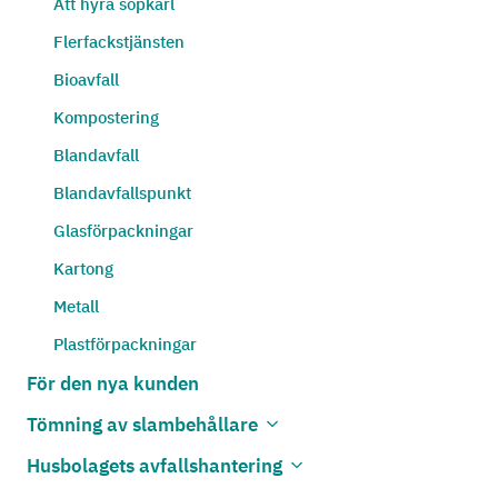
Att hyra sopkärl
Flerfackstjänsten
Bioavfall
Kompostering
Blandavfall
Blandavfallspunkt
Glasförpackningar
Kartong
Metall
Plastförpackningar
För den nya kunden
Tömning av slambehållare
Öppna undermenyn
Stäng undermenyn
Husbolagets avfallshantering
Öppna undermenyn
Stäng undermenyn