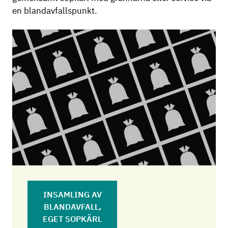
en blandavfallspunkt.
INSAMLING AV
BLANDAVFALL,
EGET SOPKÄRL