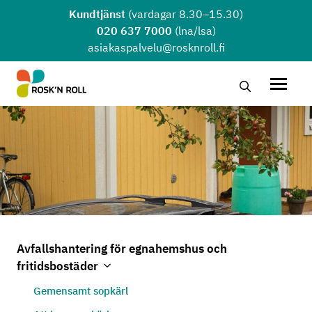
Hoppa till huvudinnehållet
Kundtjänst
(vardagar 8.30–15.30)
020 637 7000
(lna/lsa)
asiakaspalvelu@rosknroll.fi
Sök …
Öppna
Avfallshantering för egnahemshus och
fritidsbostäder
Öppna undermenyn
Stäng undermenyn
Gemensamt sopkärl