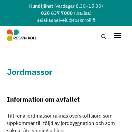
Hoppa till huvudinnehållet
Kundtjänst
(vardagar 8.30–15.30)
020 637 7000
(lna/lsa)
asiakaspalvelu@rosknroll.fi
Sök …
Öppna
Jordmassor
Information om avfallet
Till rena jordmassor räknas överskottsjord som
uppkommer till följd av jordbyggnation och som
saknar återvinningsobjekt.