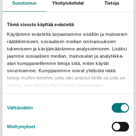
0.00 €
Suostumus
Yksityiskohdat
Tietoja
Mottagningsställen och mängdbegränsningar
3
Lojo avfallscentral
: under 2 m
Tämä sivusto käyttää evästeitä
3
Borgå avfallscentral
: under 2 m
Käytämme evästeitä tarjoamamme sisällön ja mainosten
3
Sibbo avfallsstation
: under 2 m
räätälöimiseen, sosiaalisen median ominaisuuksien
Tas emot som blandavfall till blandavfallspris:
tukemiseen ja kävijämäärämme analysoimiseen. Lisäksi
Askola avfallsstation
,
Hangö avfallsstation
,
Ingå
jaamme sosiaalisen median, mainosalan ja analytiikka-
avfallsstation
,
Karis avfallsstation
,
Karislojo
alan kumppaneillemme tietoja siitä, miten käytät
avfallsstation
,
Högfors avfallsstation
,
Lovisa
sivustoamme. Kumppanimme voivat yhdistää näitä
avfallsstation
,
Borgnäs avfallsstation
,
Pusula
tietoja muihin tietoihin, joita olet antanut heille tai joita on
avfallsstation
,
Strömfors avfallsstation
,
Ekenäs
kerätty, kun olet käyttänyt heidän palvelujaan.
avfallsstation
,
Vichtis avfallsstation
Tietosuojaseloste
Suostumuksen
Välttämätön
valinta
Bifogade information om priser och
mängdbegränsningar gäller
små laster från
Mieltymykset
hushåll
som förs till avfallsstationen. (Moms