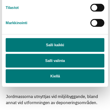
25,5 %.)
Tilastot
Information om stora laster från hushåll samt
små och stora laster från företag hittas på
Markkinointi
separata sidor med prislistor:
Avfallsstationernas prislista för hushåll
(små och stora laster)
Avfallsstationernas prislista för företag (små
Salli kaikki
och stora laster)
Salli valinta
Kiellä
Vad händer med avfallet?
Jordmassorna utnyttjas vid miljöbyggande, bland
annat vid utformningen av deponeringsområden.