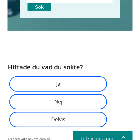
Sök
Hittade du vad du sökte?
Ja
Nej
Delvis
Till sidans topp
Created with
askem.com