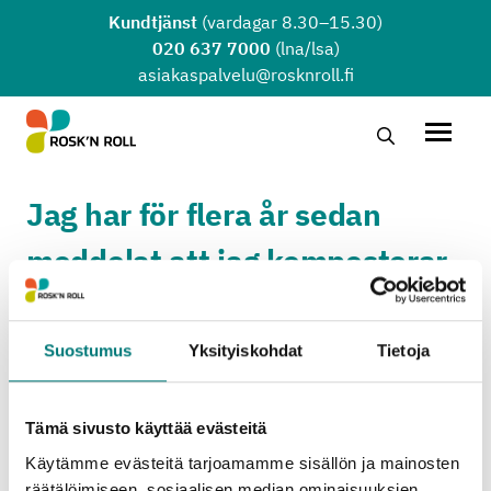
Hoppa till huvudinnehållet
Kundtjänst
(vardagar 8.30–15.30)
020 637 7000
(lna/lsa)
asiakaspalvelu@rosknroll.fi
Sök …
Öppna
Jag har för flera år sedan
meddelat att jag komposterar.
Måste jag göra en ny
komposteringsanmälan?
Suostumus
Yksityiskohdat
Tietoja
Via komposteringsanmälan samlas det nu för tiden
Tämä sivusto käyttää evästeitä
in mera information än tidigare ch den är
Käytämme evästeitä tarjoamamme sisällön ja mainosten
obligatorisk för alla som komposterar.
räätälöimiseen, sosiaalisen median ominaisuuksien