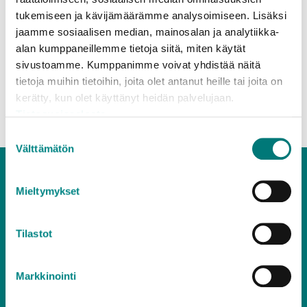
tukemiseen ja kävijämäärämme analysoimiseen. Lisäksi
Om komposteringsanmälan är gjord före den
jaamme sosiaalisen median, mainosalan ja analytiikka-
1.3.2022 måste en ny anmälan göras. Efter det bör
alan kumppaneillemme tietoja siitä, miten käytät
komposteringsanmälan förnyas med fem års
sivustoamme. Kumppanimme voivat yhdistää näitä
mellanrum.
tietoja muihin tietoihin, joita olet antanut heille tai joita on
kerätty, kun olet käyttänyt heidän palvelujaan.
Till sidans topp
Tietosuojaseloste
Suostumuksen
Välttämätön
valinta
Mieltymykset
Tilastot
Kundtjänst
020 637 7000
Markkinointi
vardagar 8.30–15.30
(lna/lsa)