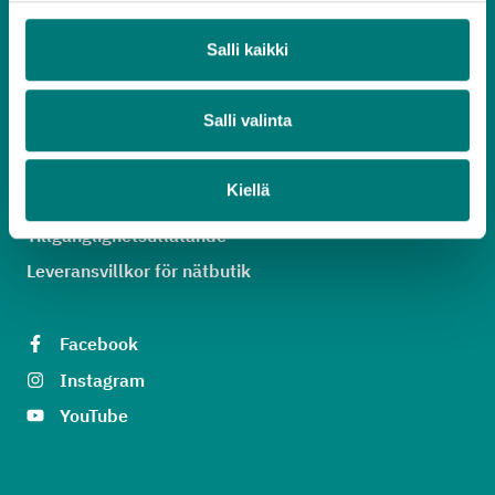
asiakaspalvelu@rosknroll.fi
Salli kaikki
Alla kontaktuppgifter
Salli valinta
Ge respons
Dataskydd
Kiellä
Information om kakor
Tillgänglighetsutlåtande
Leveransvillkor för nätbutik
Facebook
Instagram
YouTube