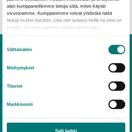
ändras.
alan kumppaneillemme tietoja siitä, miten käytät
sivustoamme. Kumppanimme voivat yhdistää näitä
Till sidans topp
tietoja muihin tietoihin, joita olet antanut heille tai joita on
kerätty, kun olet käyttänyt heidän palvelujaan.
Tietosuojaseloste
Suostumuksen
Välttämätön
valinta
Mieltymykset
Kundtjänst
Tilastot
020 637 7000
vardagar 8.30–15.30
(lna/lsa)
Markkinointi
asiakaspalvelu@rosknroll.fi
Alla kontaktuppgifter
Salli kaikki