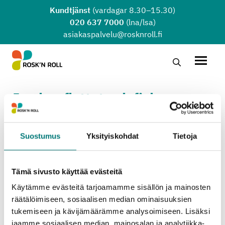
Hoppa till huvudinnehållet
Kundtjänst
(vardagar 8.30–15.30)
020 637 7000
(lna/lsa)
asiakaspalvelu@rosknroll.fi
Sök …
Öppna
Jag har flyttat och fick en
betalningspåminnelse med
avfallsfakturan. Har inte min
Suostumus
Yksityiskohdat
Tietoja
adressändring kommit fram?
Tämä sivusto käyttää evästeitä
Käytämme evästeitä tarjoamamme sisällön ja mainosten
Informationen i flyttanmälan når inte Rosk’n Roll
räätälöimiseen, sosiaalisen median ominaisuuksien
automatiskt. På grund av det här måste kunden själv
tukemiseen ja kävijämäärämme analysoimiseen. Lisäksi
meddela vår kundtjänst om att kontaktuppgifterna
jaamme sosiaalisen median, mainosalan ja analytiikka-