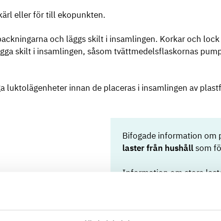
ärl eller för till ekopunkten.
ackningarna och läggs skilt i insamlingen. Korkar och lock 
gga skilt i insamlingen, såsom tvättmedelsflaskornas pumpar.
gga luktolägenheter innan de placeras i insamlingen av plas
Bifogade information om 
laster från hushåll
som fö
Information om stora laste
företag hittas på separata 
Avfallsstationernas prisli
ch mängdbegränsningar
Avfallsstationernas prisli
 under 200 l