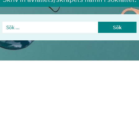
Sök …
Sök