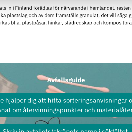
ts in i Finland förädlas för närvarande i hemlandet, resten 
ka plastslag och av dem framställs granulat, det vill säga 
verkas bl.a. plastpåsar, hinkar, städredskap och kompositbr
Avfallsguide
de hjälper dig att hitta sorteringsanvisningar 
nnat om återvinningspunkter och materialåter
Skriv in avfallets/skräpets namn i sökfältet.