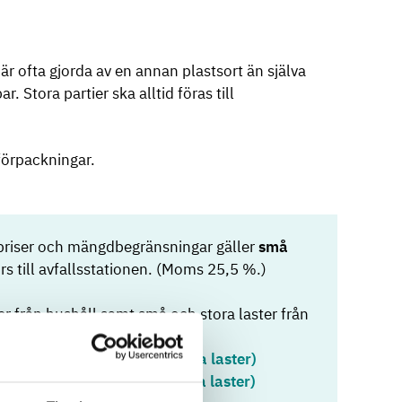
är ofta gjorda av en annan plastsort än själva
 Stora partier ska alltid föras till
tförpackningar.
priser och mängdbegränsningar gäller
små
rs till avfallsstationen. (Moms 25,5 %.)
r från hushåll samt små och stora laster från
sidor med prislistor:
sta för hushåll (små och stora laster)
sta för företag (små och stora laster)