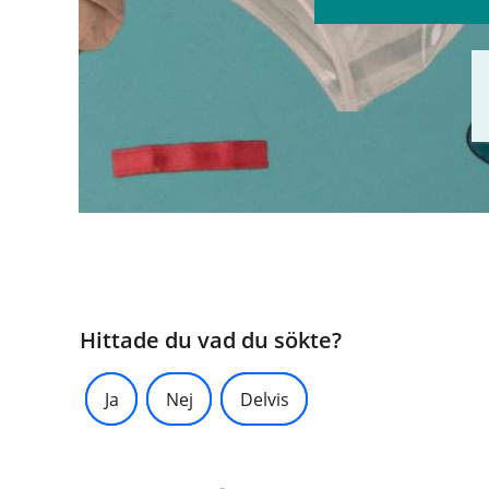
Hittade du vad du sökte?
Ja
Nej
Delvis