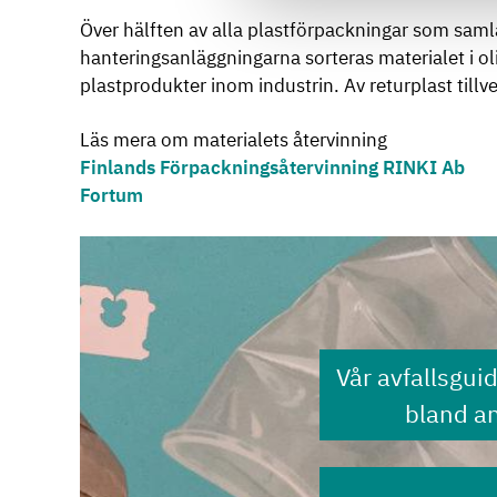
Över hälften av alla plastförpackningar som samla
hanteringsanläggningarna sorteras materialet i oli
plastprodukter inom industrin. Av returplast till
Läs mera om materialets återvinning
Finlands Förpackningsåtervinning RINKI Ab
Fortum
Vår avfallsgui
bland a