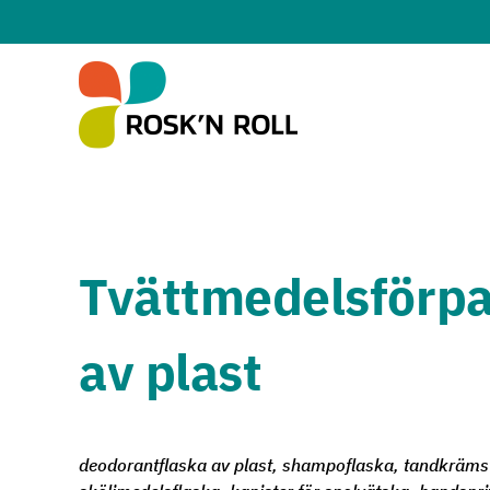
Hoppa till huvudinnehållet
Tvättmedelsförpa
av plast
deodorantflaska av plast, shampoflaska, tandkrämst