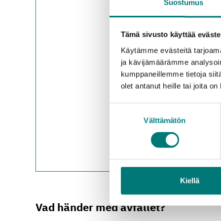
Suostumus
Hangö avfallsstation
:
Ingå avfallsstation
: u
Karis avfallsstation
: 
Tämä sivusto käyttää eväste
Karislojo avfallsstatio
Käytämme evästeitä tarjoama
Högfors avfallsstation
ja kävijämäärämme analysoim
Lojo avfallscentral
: u
kumppaneillemme tietoja siitä
Lovisa avfallsstation
:
olet antanut heille tai joita o
Borgnäs avfallsstatio
Borgå avfallscentral
:
Suostumuksen
Pusula avfallsstation
:
Välttämätön
valinta
Strömfors avfallsstat
Sibbo avfallsstation
: 
Ekenäs avfallsstation
Vichtis avfallsstation
:
Kiellä
Vad händer med avfallet?