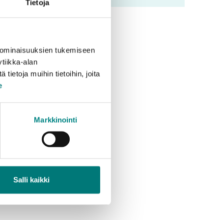
Tietoja
 ominaisuuksien tukemiseen
tiikka-alan
ietoja muihin tietoihin, joita
e
Markkinointi
Salli kaikki