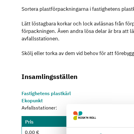
Sortera plastförpackningarna i fastighetens plastk
Lätt löstagbara korkar och lock avläsnas från förp
förpackningen. Även andra lösa delar är bra att lä
avfallsstationen.
Skölj eller torka av dem vid behov för att föreby
Insamlingsställen
Fastighetens plastkärl
Ekopunkt
Avfallsstationer:
Pris
Mottagningsställen o
0.00 €
Askola avfallsstation
: