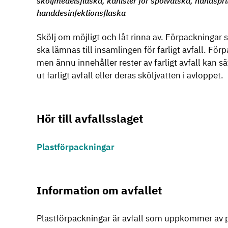
sköljmedelsflaska, kanister för spolvätska, handspri
handdesinfektionsflaska
Skölj om möjligt och låt rinna av. Förpackningar s
ska lämnas till insamlingen för farligt avfall. F
men ännu innehåller rester av farligt avfall kan sät
ut farligt avfall eller deras sköljvatten i avloppet.
Hör till avfallsslaget
Plastförpackningar
Information om avfallet
Plastförpackningar är avfall som uppkommer av p