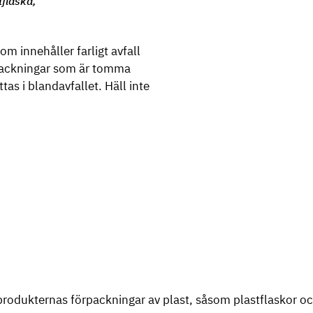
tflaska,
om innehåller farligt avfall
örpackningar som är tomma
tas i blandavfallet. Häll inte
rodukternas förpackningar av plast, såsom plastflaskor och