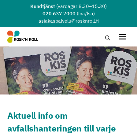
Hoppa till huvudinnehållet
Kundtjänst
(vardagar 8.30–15.30)
020 637 7000
(lna/lsa)
asiakaspalvelu@rosknroll.fi
Sök …
Öppna
Aktuell info om
avfallshanteringen till varje