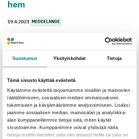
hem
19.4.2021
MEDDELANDE
Avfallshanteringsbolaget Rosk’n Rolls kundtidning
Roskis ges ut den här veckan.
Tidningen innehåller rikligt med information
Suostumus
Yksityiskohdat
Tietoja
gällande de kommunala avfallshanteringstjänsterna
och den delas därmed ut som ett offentligt
meddelande till alla hushåll på Rosk’n Rolls
Tämä sivusto käyttää evästeitä
verksamhetsområde – även de som har
reklamförbud.
Käytämme evästeitä tarjoamamme sisällön ja mainosten
räätälöimiseen, sosiaalisen median ominaisuuksien
tukemiseen ja kävijämäärämme analysoimiseen. Lisäksi
Temat för tidningen i år är bioavfall. Dessutom
jaamme sosiaalisen median, mainosalan ja analytiikka-
berättar tidningen bl.a. om hur den nya avfallslagen
alan kumppaneillemme tietoja siitä, miten käytät
påverkar invånarnas avfallshantering och ger tips
sivustoamme. Kumppanimme voivat yhdistää näitä
och råd för hushållens olika avfallsfrågor.
tietoja muihin tietoihin, joita olet antanut heille tai joita on