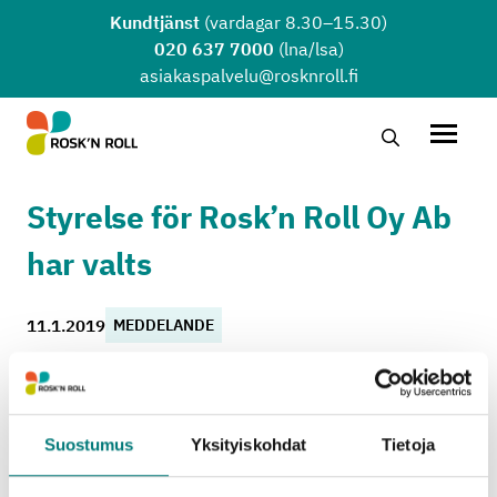
Hoppa till huvudinnehållet
Kundtjänst
(vardagar 8.30–15.30)
020 637 7000
(lna/lsa)
asiakaspalvelu@rosknroll.fi
Sök …
Öppna
Styrelse för Rosk’n Roll Oy Ab
har valts
11.1.2019
MEDDELANDE
Östra Nylands Avfallsservice Ab och Rosk’n Roll Oy
Ab fusionerades från årets början. Vid en extra
bolagsstämma den 10.1.2019 valdes en ny styrelse
Suostumus
Yksityiskohdat
Tietoja
för det fusionerade avfallsbolaget.