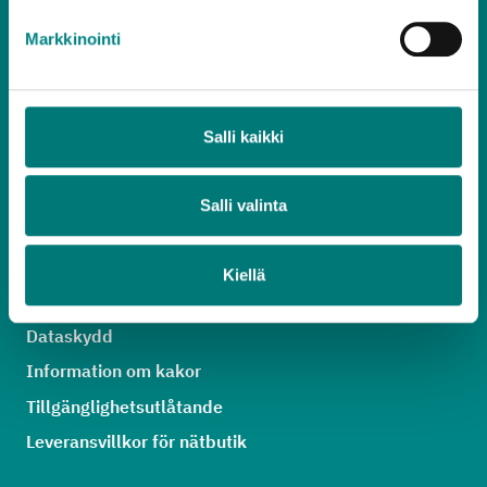
Markkinointi
Kundtjänst
020 637 7000
Salli kaikki
vardagar 8.30–15.30
(lna/lsa)
asiakaspalvelu@rosknroll.fi
Salli valinta
Alla kontaktuppgifter
Kiellä
Ge respons
Dataskydd
Information om kakor
Tillgänglighetsutlåtande
Leveransvillkor för nätbutik