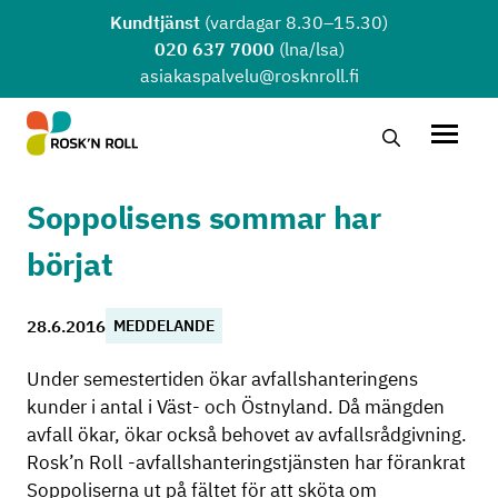
Hoppa till huvudinnehållet
Kundtjänst
(vardagar 8.30–15.30)
020 637 7000
(lna/lsa)
asiakaspalvelu@rosknroll.fi
Sök …
Öppna
Soppolisens sommar har
börjat
28.6.2016
MEDDELANDE
Under semestertiden ökar avfallshanteringens
kunder i antal i Väst- och Östnyland. Då mängden
avfall ökar, ökar också behovet av avfallsrådgivning.
Rosk’n Roll -avfallshanteringstjänsten har förankrat
Soppoliserna ut på fältet för att sköta om