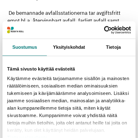
De bemannade avfallsstationerna tar avgiftsfritt
emot bl.a. återvinnbart avfall, farligt avfall samt
elapparater från hushåll. Ändå är det ofta de här
avfallen som påträffas vid ekopunkterna. Alla
Rosk’n Roll -tjänstens avfallsstationer håller ofta
Suostumus
Yksityiskohdat
Tietoja
också lördagsöppet. Från Rosk´n Rolls webbsida
kan du kontrollera öppettiderna för närmaste
avfallsstation.
Tämä sivusto käyttää evästeitä
Käytämme evästeitä tarjoamamme sisällön ja mainosten
Missbruket kostar
räätälöimiseen, sosiaalisen median ominaisuuksien
tukemiseen ja kävijämäärämme analysoimiseen. Lisäksi
Varje år städar Rosk’n Roll bort över 50 ton avfall
jaamme sosiaalisen median, mainosalan ja analytiikka-
alan kumppaneillemme tietoja siitä, miten käytät
som lämnats vid eko- och blandavfallspunkterna.
sivustoamme. Kumppanimme voivat yhdistää näitä
Det finns ingen betalare för fripassagerarnas
tietoja muihin tietoihin, joita olet antanut heille tai joita on
avfallsmängd. I sista hand höjer missbruket och
kerätty, kun olet käyttänyt heidän palvelujaan.
nedskräpningen avfallsavgifterna för alla. De extra
Tietosuojaseloste