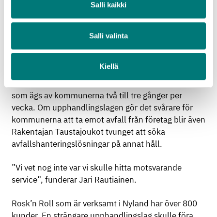
Salli kaikki
Lojo vara tvunget att transportera bygg- och
rivningsavfallet från byggarbetsplatsen långa
sträckor istället för till kommunens avfallsstation.
Salli valinta
Jari Rautiainen och Klaus Sahlström från
Rakentajan Taustajoukot Oy transporterar bygg- och
Kiellä
rivningsavfall till Rosk’n Roll-
avfallshanteringstjänsternas Munka avfallscentral
som ägs av kommunerna två till tre gånger per
vecka. Om upphandlingslagen gör det svårare för
kommunerna att ta emot avfall från företag blir även
Rakentajan Taustajoukot tvunget att söka
avfallshanteringslösningar på annat håll.
”Vi vet nog inte var vi skulle hitta motsvarande
service”, funderar Jari Rautiainen.
Rosk’n Roll som är verksamt i Nyland har över 800
kunder. En strängare upphandlingslag skulle föra