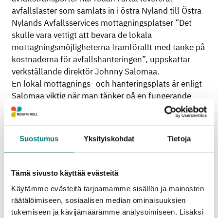
avfallslaster som samlats in i östra Nyland till Östra
Nylands Avfallsservices mottagningsplatser ”Det
skulle vara vettigt att bevara de lokala
mottagningsmöjligheterna framförallt med tanke på
kostnaderna för avfallshanteringen”, uppskattar
verkställande direktör Johnny Salomaa.
En lokal mottagnings- och hanteringsplats är enligt
Salomaa viktig när man tänker på en fungerande
och effektiv logistik. Om avfallets mottagningsplats
ligger långt borta, stiger kundpriserna för
avfallshanteringen märkbart till följd av ökade
Suostumus
Yksityiskohdat
Tietoja
transportkostnader. Också miljöeffekterna ökar i
och med längre transportsträckor.
Tämä sivusto käyttää evästeitä
”Vid beredningen av upphandlingslagen har man
Käytämme evästeitä tarjoamamme sisällön ja mainosten
lyssnat till de riksomfattande storföretagens
räätälöimiseen, sosiaalisen median ominaisuuksien
högljudda krav. I praktiken kommer denna ändring
tukemiseen ja kävijämäärämme analysoimiseen. Lisäksi
att betyda en direkt inkomstöverföring från vanliga