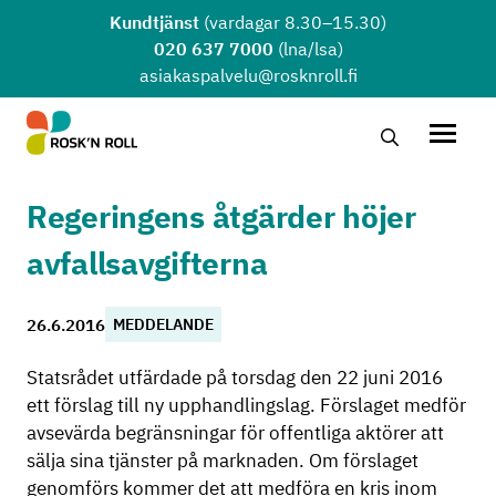
Hoppa till huvudinnehållet
Kundtjänst
(vardagar 8.30–15.30)
020 637 7000
(lna/lsa)
asiakaspalvelu@rosknroll.fi
Sök …
Öppna
Regeringens åtgärder höjer
avfallsavgifterna
26.6.2016
MEDDELANDE
Statsrådet utfärdade på torsdag den 22 juni 2016
ett förslag till ny upphandlingslag. Förslaget medför
avsevärda begränsningar för offentliga aktörer att
sälja sina tjänster på marknaden. Om förslaget
genomförs kommer det att medföra en kris inom