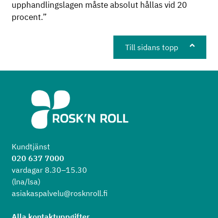
upphandlingslagen måste absolut hållas vid 20
procent.”
Till sidans topp
Kundtjänst
020 637 7000
vardagar 8.30–15.30
(lna/lsa)
asiakaspalvelu@rosknroll.fi
Alla kontaktuppgifter