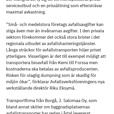
serviceutbud och en prissättning som eftersträvar
maximal avkastning.
”Små- och medelstora företags avfallsavgifter kan
stiga även mer än invånarnas avgifter. I den privata
sektorn förekommer det också stora brister i det
regionala utbudet av avfallshanteringstjänster.
Långa sträckor för avfallstransporten höjer priset
ytterligare. Visserligen är det till exempel möjligt att
transportera bioavfall från Kemi till Forssa men
kostnaderna ska betalas av avfallsproducenten.
Risken för olaglig dumpning som är skadlig för
miljön ökar”, förklarar Avfallsverksföreningens nya
verkställande direktör Riku Eksymä.
Transportfirma från Borgå, J. Salomaa Oy, som
bland annat sköter om byggnadsplatsernas
avfallstransporter har redan i årtal levererat