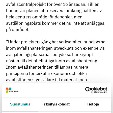
avfallscentralprojekt för över 16 år sedan. Till en
början var planen att reservera omkring hälften av
hela centrets område för deponier, men
avstjälpningsplats kommer det nu inte att anläggas
på området.
”Under projektets gång har verksamhetsprinciperna
inom avfallshanteringen utvecklats och exempelvis
avstjälpningsplatsernas betydelse har krympt
nästan till det obefintliga inom avfallshantering.
Inom avfallshanteringen tillämpas numera
principerna för cirkulär ekonomi och olika
avfallsflöden styrs vidare till material- och
energiutvinning”, säger Rosk’n Rolls verkställande
direktör
Vesa Heikkonen
, som har lett projektet
sedan starten.
Suostumus
Yksityiskohdat
Tietoja
Rosk’n Roll är områdets ägare och producerar