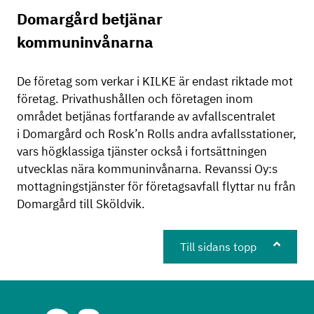
Domargård betjänar
kommuninvånarna
De företag som verkar i KILKE är endast riktade mot
företag. Privathushållen och företagen inom
området betjänas fortfarande av avfallscentralet
i Domargård och Rosk’n Rolls andra avfallsstationer,
vars högklassiga tjänster också i fortsättningen
utvecklas nära kommuninvånarna. Revanssi Oy:s
mottagningstjänster för företagsavfall flyttar nu från
Domargård till Sköldvik.
Till sidans topp