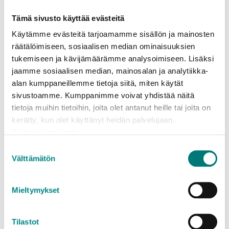
centrets vågmottagningstjänster. Rosk’n Roll tar
Tämä sivusto käyttää evästeitä
ändå inte emot avfall i KILKE till sin egen räkning,
utan hyr ut områden av centralet till andra
Käytämme evästeitä tarjoamamme sisällön ja mainosten
operatörer.
räätälöimiseen, sosiaalisen median ominaisuuksien
tukemiseen ja kävijämäärämme analysoimiseen. Lisäksi
jaamme sosiaalisen median, mainosalan ja analytiikka-
alan kumppaneillemme tietoja siitä, miten käytät
Från bastjänster till mer avancerad
sivustoamme. Kumppanimme voivat yhdistää näitä
materialförädling
tietoja muihin tietoihin, joita olet antanut heille tai joita on
kerätty, kun olet käyttänyt heidän palvelujaan.
Tietosuojaseloste
Dagens avfallscentraler ligger ofta på platser där
avstjälpningsplatser uppkom tidigare, utan
Suostumuksen
Välttämätön
långsiktig planering och konstruktioner för att
valinta
skydda miljön. Till skillnad från dessa är KILKE
planerat för hantering och lagring av avfallsmaterial,
Mieltymykset
och följaktligen har miljöfrågor beaktats ansvarsfullt
sedan de första stegen vid anläggningen av
Tilastot
området.