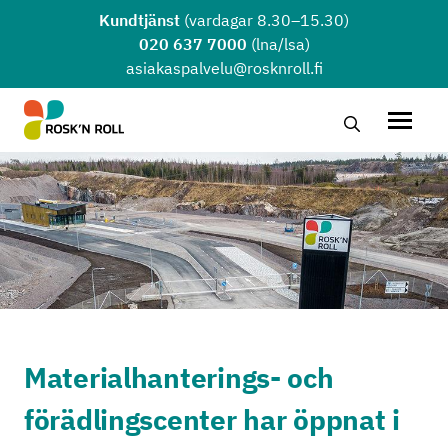
Hoppa till huvudinnehållet
Kundtjänst
(vardagar 8.30–15.30)
020 637 7000
(lna/lsa)
asiakaspalvelu@rosknroll.fi
Sök …
Öppna
Materialhanterings- och
förädlingscenter har öppnat i