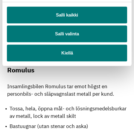
Ackumulatorer
Målfärg, lim, lack och träskyddskemikalier
Salli kaikki
Lösningsmedel
Salli valinta
Bekämpningsmedel, råttgift och växtskyddsmedel
Kiellä
Metallskrot till insamlingsbilen
Romulus
Insamlingsbilen Romulus tar emot högst en
personbils- och släpvagnslast metall per kund.
Tossa, hela, öppna mål- och lösningsmedelsburkar
av metall, lock av metall skilt
Bastuugnar (utan stenar och aska)