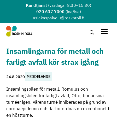
Hoppa till huvudinnehållet
Kundtjänst
(vardagar 8.30–15.30)
020 637 7000
(lna/lsa)
asiakaspalvelu@rosknroll.fi
Sök …
Öppna
Insamlingarna för metall och
farligt avfall kör strax igång
24.8.2020
MEDDELANDE
Insamlingsbilen för metall, Romulus och
insamlingsbilen för farligt avfall, Otto, börjar sina
turnéer igen. Vårens turné inhiberades på grund av
coronaepidemin och därför ordnas nu exceptionellt
en höstturné.