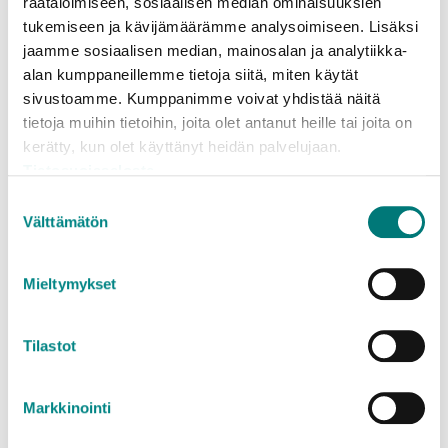
räätälöimiseen, sosiaalisen median ominaisuuksien
tukemiseen ja kävijämäärämme analysoimiseen. Lisäksi
Hushållen i området, även fritidsboende, får
jaamme sosiaalisen median, mainosalan ja analytiikka-
avgiftsfritt komma med metallskrot och farligt avfall
alan kumppaneillemme tietoja siitä, miten käytät
till insamlingen. De ambulerande insamlingarna
sivustoamme. Kumppanimme voivat yhdistää näitä
bekostas med avfallshanteringens grundavgift.
tietoja muihin tietoihin, joita olet antanut heille tai joita on
kerätty, kun olet käyttänyt heidän palvelujaan.
Se tidtabellen i västra Nyland
Tietosuojaseloste
Suostumuksen
Välttämätön
valinta
Farligt avfall till insamlingsbilen Otto
Mieltymykset
Insamlingsbilen Otto tar emot farligt avfall högst
200 liter/invånare. Blanda inte farliga avfall med
Tilastot
varandra. Kom ihåg att sluta lock och korkar
ordentligt.
Markkinointi
Spillolja, oljefiltrar och övrigt oljigt avfall