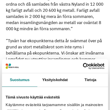
ordna och då samlades från västra Nyland in 12 000
kg farligt avfall och 20 600 kg metall. Farligt avfall
samlades in 2 000 kg mera än förra sommaren,
medan insamlingsmängden av metall var oväntat 8
000 kg mindre än förra sommaren.”
”Tyvärr har ekopunkterna detta år svämmat över på
grund av stort metallskrot som inte ryms i
behållarna på ekopunkterna. Vi önskar att invånarna
i området nu utnyttjar insamlingen och kommer
med sitt avfall till en saklig insamling”, påpekar
Klaus.
Suostumus
Yksityiskohdat
Tietoja
Farligt avfall, som hämtas till insamlingen,
behandlas i hög temperatur så att det inte längre är
farligt. I processen tas energin till vara. Metall i sin
Tämä sivusto käyttää evästeitä
tur återvinns och används som ny råvara till
Käytämme evästeitä tarjoamamme sisällön ja mainosten
metallindustrin.