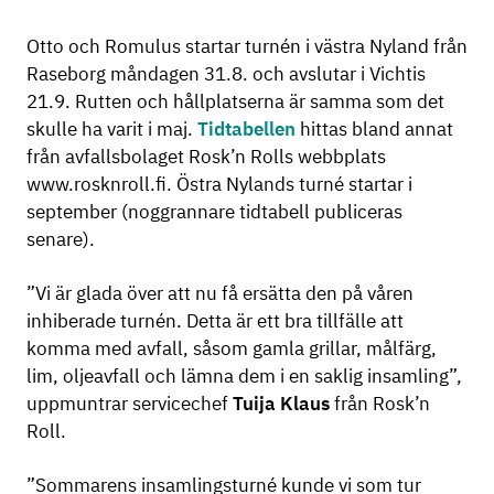
Otto och Romulus startar turnén i västra Nyland från
Raseborg måndagen 31.8. och avslutar i Vichtis
21.9. Rutten och hållplatserna är samma som det
skulle ha varit i maj.
Tidtabellen
hittas bland annat
från avfallsbolaget Rosk’n Rolls webbplats
www.rosknroll.fi. Östra Nylands turné startar i
september (noggrannare tidtabell publiceras
senare).
”Vi är glada över att nu få ersätta den på våren
inhiberade turnén. Detta är ett bra tillfälle att
komma med avfall, såsom gamla grillar, målfärg,
lim, oljeavfall och lämna dem i en saklig insamling”,
uppmuntrar servicechef
Tuija Klaus
från Rosk’n
Roll.
”Sommarens insamlingsturné kunde vi som tur