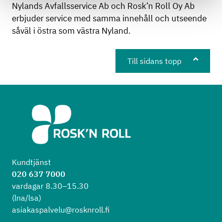
Nylands Avfallsservice Ab och Rosk’n Roll Oy Ab
erbjuder service med samma innehåll och utseende
såväl i östra som västra Nyland.
Till sidans topp
Kundtjänst
020 637 7000
vardagar 8.30–15.30
(lna/lsa)
asiakaspalvelu@rosknroll.fi