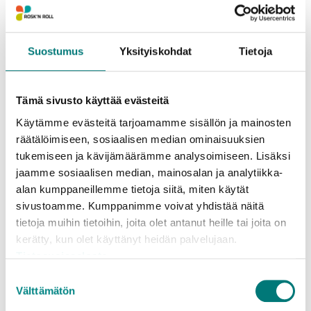
erbjuds emellertid högklassiga
avfallshanteringstjänster som uppfyller miljökraven.
Den goda ekonomiska situationen hjälper företaget
Suostumus
Yksityiskohdat
Tietoja
att förbereda sig för investeringar för utevecklingen
av avfallshanteringen. Rosk´n Rolls kundavgifter
har varit de samma redan i tre år.
Tämä sivusto käyttää evästeitä
Käytämme evästeitä tarjoamamme sisällön ja mainosten
Räkenskapsperiodens investeringar uppgick till
räätälöimiseen, sosiaalisen median ominaisuuksien
sammanlagt 340 000 euro. Största delen av
tukemiseen ja kävijämäärämme analysoimiseen. Lisäksi
investeringarna riktades till skyddskonstruktionerna
jaamme sosiaalisen median, mainosalan ja analytiikka-
för slutförvaringsområdet på Munka avfallscentral.
alan kumppaneillemme tietoja siitä, miten käytät
sivustoamme. Kumppanimme voivat yhdistää näitä
Av de nuvarande styrelsemedlemmarna valdes till
tietoja muihin tietoihin, joita olet antanut heille tai joita on
Rosk´n Roll Oy Ab:s styrelse Juhana Salmenpohja
kerätty, kun olet käyttänyt heidän palvelujaan.
och Rolf Oinonen från Lojo, Jaakko Laiho från
Tietosuojaseloste
Hangö och Mikael Carlberg från Ingå. Som ny
Suostumuksen
medlem till styrelsen valdes Mika Tallgren från
Välttämätön
valinta
Högfors. Som styrelseordförande fortsätter Ulla