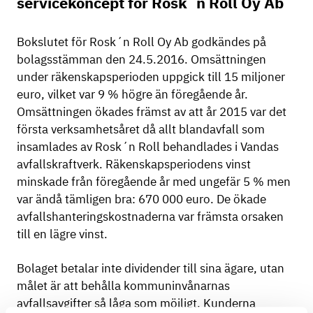
servicekoncept för Rosk´n Roll Oy Ab
Bokslutet för Rosk´n Roll Oy Ab godkändes på
bolagsstämman den 24.5.2016. Omsättningen
under räkenskapsperioden uppgick till 15 miljoner
euro, vilket var 9 % högre än föregående år.
Omsättningen ökades främst av att år 2015 var det
första verksamhetsåret då allt blandavfall som
insamlades av Rosk´n Roll behandlades i Vandas
avfallskraftverk. Räkenskapsperiodens vinst
minskade från föregående år med ungefär 5 % men
var ändå tämligen bra: 670 000 euro. De ökade
avfallshanteringskostnaderna var främsta orsaken
till en lägre vinst.
Bolaget betalar inte dividender till sina ägare, utan
målet är att behålla kommuninvånarnas
avfallsavgifter så låga som möjligt. Kunderna