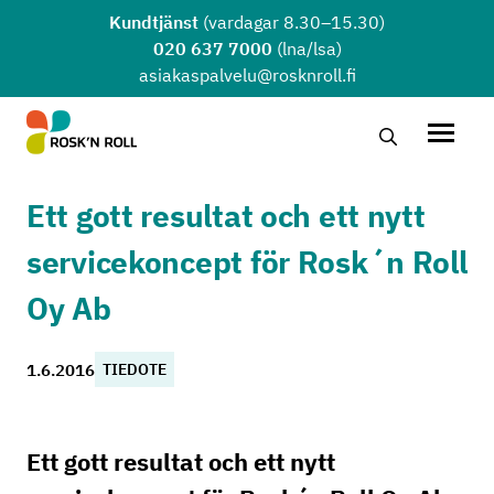
Hoppa till huvudinnehållet
Kundtjänst
(vardagar 8.30–15.30)
020 637 7000
(lna/lsa)
asiakaspalvelu@rosknroll.fi
Sök …
Öppna
Ett gott resultat och ett nytt
servicekoncept för Rosk´n Roll
Oy Ab
1.6.2016
TIEDOTE
Ett gott resultat och ett nytt