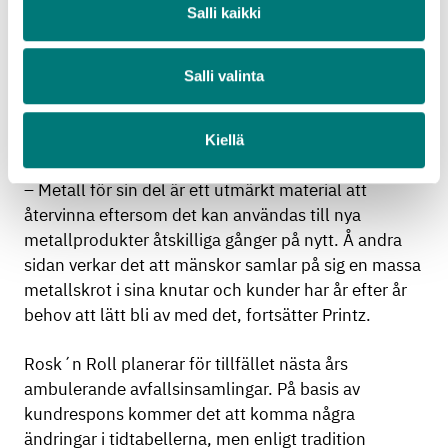
Salli kaikki
– I första hand är det viktigt att få bort allt farligt
avfall från hem och gårdar, eftersom redan en liten
Salli valinta
mängd farligt avfall förorsakar skada och till och
med fara då det kommer i kontakt med miljön eller
mänskor, påminner Printz.
Kiellä
– Metall för sin del är ett utmärkt material att
återvinna eftersom det kan användas till nya
metallprodukter åtskilliga gånger på nytt. Å andra
sidan verkar det att mänskor samlar på sig en massa
metallskrot i sina knutar och kunder har år efter år
behov att lätt bli av med det, fortsätter Printz.
Rosk´n Roll planerar för tillfället nästa års
ambulerande avfallsinsamlingar. På basis av
kundrespons kommer det att komma några
ändringar i tidtabellerna, men enligt tradition