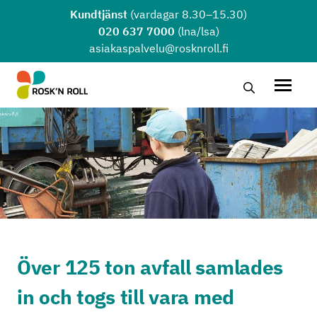
Hoppa till huvudinnehållet
Kundtjänst
(vardagar 8.30–15.30)
020 637 7000
(lna/lsa)
asiakaspalvelu@rosknroll.fi
Sök …
Öppna
Över 125 ton avfall samlades
in och togs till vara med