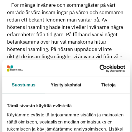
– För många invånare och sommargäster på vårt
område är våra insamlingar på våren och sommaren
redan ett bekant fenomen man väntar på. Av
höstens insamling hade inte vi eller invånarna några
erfarenheter från tidigare. På förhand var vi något
betänksamma över hur väl mänskorna hittar
höstens insamling. På hösten uppnådde vi inte
riktigt de insamlingsmängder vi är vana vid från vår-
och sommarinsamlingarna. Det kom ändå in så
mycket farligt avfall och metallskrot till
insamlingarna att vi är nöjda med de här ersättande
Suostumus
Yksityiskohdat
Tietoja
rutterna, konstaterar Rosk´n Rolls service- och
utvecklingschef Marko Printz.
Tämä sivusto käyttää evästeitä
I västra Nyland ordnades de ambulerande
avfallsinsamlingarna i åtta kommuner den 6–22.7
Käytämme evästeitä tarjoamamme sisällön ja mainosten
och 31.8–21.9. Totalt plockades det upp ungefär
räätälöimiseen, sosiaalisen median ominaisuuksien
tukemiseen ja kävijämäärämme analysoimiseen. Lisäksi
20 800 kg farligt avfall och ungefär 28 200 kg