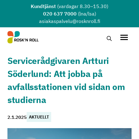
Hoppa till huvudinnehållet
Kundtjänst
(vardagar 8.30–15.30)
020 637 7000
(lna/lsa)
asiakaspalvelu@rosknroll.fi
Sök …
Öppna
Servicerådgivaren Artturi
Söderlund: Att jobba på
avfallsstationen vid sidan om
studierna
2.1.2025
AKTUELLT