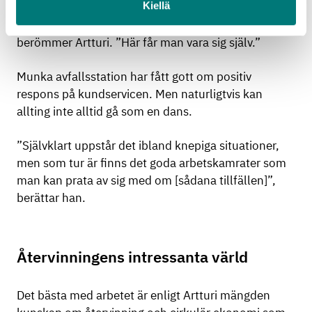
Kiellä
något liknande på annat håll. Vi litar på varandra, vi
har bra diskussioner och allting löper bra!”,
berömmer Artturi. ”Här får man vara sig själv.”
Munka avfallsstation har fått gott om positiv
respons på kundservicen. Men naturligtvis kan
allting inte alltid gå som en dans.
”Självklart uppstår det ibland knepiga situationer,
men som tur är finns det goda arbetskamrater som
man kan prata av sig med om [sådana tillfällen]”,
berättar han.
Återvinningens intressanta värld
Det bästa med arbetet är enligt Artturi mängden