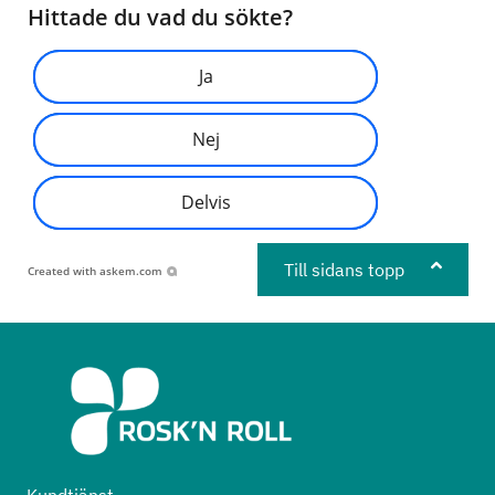
Hittade du vad du sökte?
Ja
Nej
Delvis
Till sidans topp
Created with
askem.com
Kundtjänst