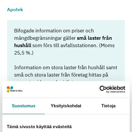
Apotek
Bifogade information om priser och
mängdbegränsningar gäller
små laster från
hushåll
som förs till avfallsstationen. (Moms
25,5 %.)
Information om stora laster från hushåll samt
små och stora laster från företag hittas på
separata sidor med prislistor:
Avfallsstationernas prislista för hushåll
(små och stora laster)
Avfallsstationernas prislista för företag (små
Suostumus
Yksityiskohdat
Tietoja
och stora laster)
Tämä sivusto käyttää evästeitä