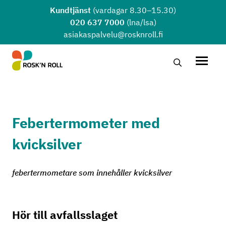
Hoppa till huvudinnehållet
Kundtjänst
(vardagar 8.30–15.30)
020 637 7000
(lna/lsa)
asiakaspalvelu@rosknroll.fi
Sök …
Öppna
Febertermometer med
kvicksilver
febertermometare som innehåller kvicksilver
Hör till avfallsslaget