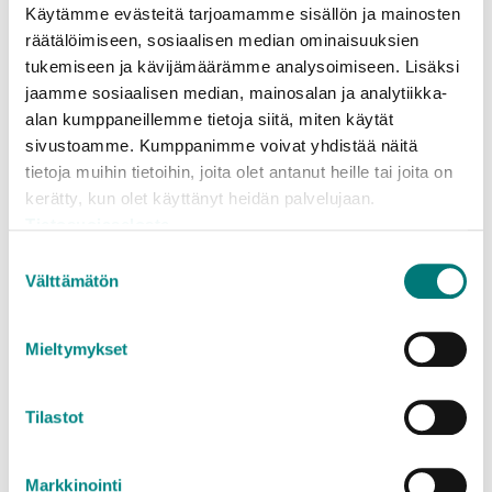
Käytämme evästeitä tarjoamamme sisällön ja mainosten
räätälöimiseen, sosiaalisen median ominaisuuksien
Vad händer med avfallet?
tukemiseen ja kävijämäärämme analysoimiseen. Lisäksi
jaamme sosiaalisen median, mainosalan ja analytiikka-
alan kumppaneillemme tietoja siitä, miten käytät
Medicinerna värmebehandlas i hög temperatur, där
sivustoamme. Kumppanimme voivat yhdistää näitä
de oskadliggörs. Energi som frigörs tas tillvara.
tietoja muihin tietoihin, joita olet antanut heille tai joita on
kerätty, kun olet käyttänyt heidän palvelujaan.
Läs mera om materialets återvinning
Tietosuojaseloste
Stena Recycling Oy
Suostumuksen
Lassila & Tikanoja Oyj
Välttämätön
valinta
Avfallsguide
Mieltymykset
Vår avfallsguide hjälper dig att
Tilastot
hitta sorteringsanvisningar och
information bland annat om
Markkinointi