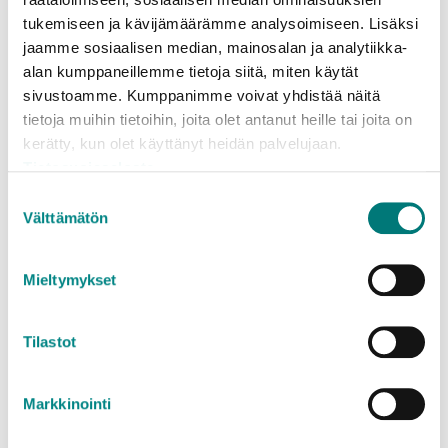
Mitä jätteelle tapahtuu?
tukemiseen ja kävijämäärämme analysoimiseen. Lisäksi
jaamme sosiaalisen median, mainosalan ja analytiikka-
alan kumppaneillemme tietoja siitä, miten käytät
Lääkkeet käsitellään korkealämpökäsittelyllä, jossa
sivustoamme. Kumppanimme voivat yhdistää näitä
niistä tehdään vaaratonta. Syntyvä energia otetaan
tietoja muihin tietoihin, joita olet antanut heille tai joita on
talteen.
kerätty, kun olet käyttänyt heidän palvelujaan.
Tietosuojaseloste
Lue lisää jätteen hyödyntämisestä
Suostumuksen
Stena Recycling Oy
Välttämätön
valinta
Lassila & Tikanoja Oyj
Mieltymykset
Jäteopas
Tilastot
Jäteoppaastamme saat
lajitteluohjeet sekä tietoa mm.
Markkinointi
jätteen kierrätyspisteistä ja