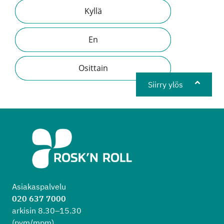
Kyllä
En
Osittain
Siirry ylös
Asiakaspalvelu
020 637 7000
arkisin 8.30–15.30
(pvm/mpm)