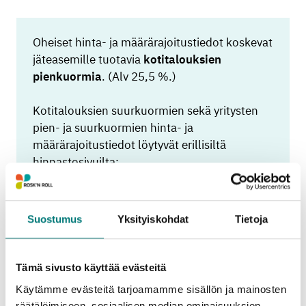
Oheiset hinta- ja määrärajoitustiedot koskevat
jäteasemille tuotavia
kotitalouksien
pienkuormia
. (Alv 25,5 %.)
Kotitalouksien suurkuormien sekä yritysten
pien- ja suurkuormien hinta- ja
määrärajoitustiedot löytyvät erillisiltä
hinnastosivuilta:
Jäteasemahinnasto kotitalouksille (pien- ja
suurkuormat)
Jäteasemahinnasto yrityksille (pien- ja
Suostumus
Yksityiskohdat
Tietoja
suurkuormat)
Tämä sivusto käyttää evästeitä
Käytämme evästeitä tarjoamamme sisällön ja mainosten
räätälöimiseen, sosiaalisen median ominaisuuksien