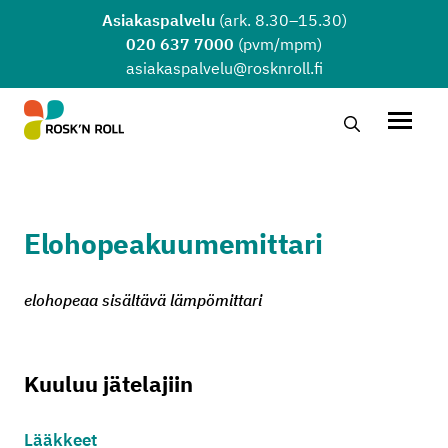
Siirry sisältöön
Asiakaspalvelu
(ark. 8.30–15.30)
020 637 7000
(pvm/mpm)
asiakaspalvelu@rosknroll.fi
Hae…
Avaa v
Elohopeakuumemittari
elohopeaa sisältävä lämpömittari
Kuuluu jätelajiin
Lääkkeet