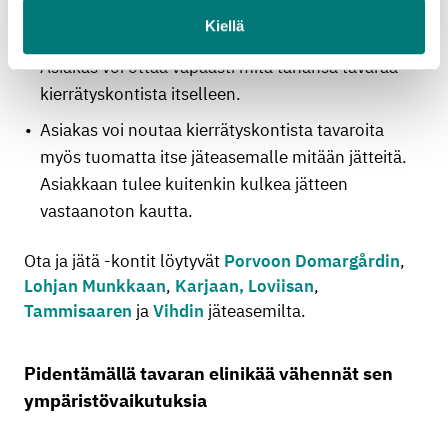
Tavaran jättäminen kierrätyskonttiin on
Kiellä
asiakkaalle vapaaehtoista.
Asiakas voi ottaa vapaasti mitä tahansa tavaraa
kierrätyskontista itselleen.
Asiakas voi noutaa kierrätyskontista tavaroita
myös tuomatta itse jäteasemalle mitään jätteitä.
Asiakkaan tulee kuitenkin kulkea jätteen
vastaanoton kautta.
Ota ja jätä -kontit löytyvät
Porvoon Domargårdin
,
Lohjan Munkkaan
,
Karjaan,
Loviisan
,
Tammisaaren
ja
Vihdin
jäteasemilta.
Pidentämällä tavaran elinikää vähennät sen
ympäristövaikutuksia