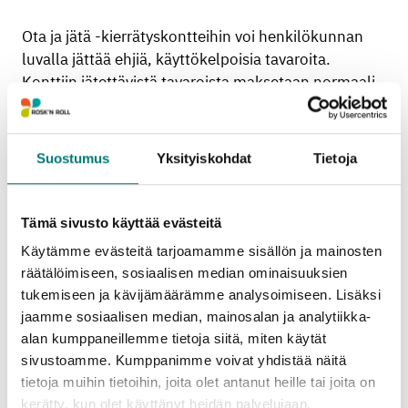
Ota ja jätä -kierrätyskontteihin voi henkilökunnan
luvalla jättää ehjiä, käyttökelpoisia tavaroita.
Konttiin jätettävistä tavaroista maksetaan normaali
jätteen vastaanottomaksu. Kontista voi myös ottaa
vapaasti tavaraa itselleen.
Suostumus
Yksityiskohdat
Tietoja
Tämä sivusto käyttää evästeitä
Käytämme evästeitä tarjoamamme sisällön ja mainosten
räätälöimiseen, sosiaalisen median ominaisuuksien
tukemiseen ja kävijämäärämme analysoimiseen. Lisäksi
jaamme sosiaalisen median, mainosalan ja analytiikka-
alan kumppaneillemme tietoja siitä, miten käytät
sivustoamme. Kumppanimme voivat yhdistää näitä
tietoja muihin tietoihin, joita olet antanut heille tai joita on
kerätty, kun olet käyttänyt heidän palvelujaan.