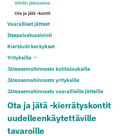
Vihdin jäteasema
Ota ja jätä -kontit
Vaaralliset jätteet
Itsepalveluasiointi
Kiertävät keräykset
Yrityksille
Avaa alivalikko
Sulje alivalikko
Jäteasemahinnasto kotitalouksille
Jäteasemahinnasto yrityksille
Jäteasemahinnasto vaarallisille jätteille
Ota ja jätä -kierrätyskontit
uudelleenkäytettäville
tavaroille