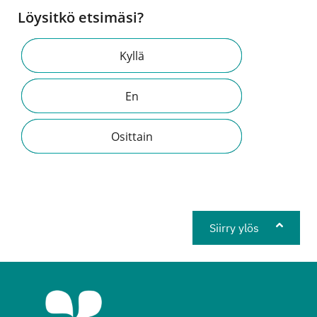
Löysitkö etsimäsi?
Kyllä
En
Osittain
Siirry ylös