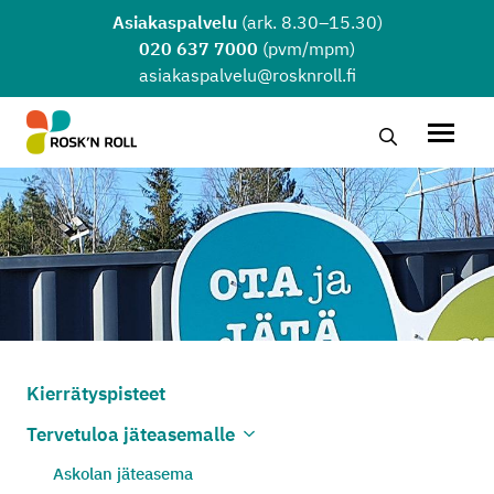
Siirry sisältöön
Asiakaspalvelu
(ark. 8.30–15.30)
020 637 7000
(pvm/mpm)
asiakaspalvelu@rosknroll.fi
Hae…
Avaa v
Kierrätyspisteet
Tervetuloa jäteasemalle
Avaa alivalikko
Sulje alivalikko
Askolan jäteasema