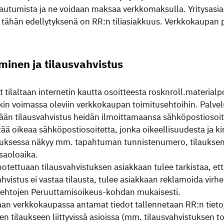
autumista ja ne voidaan maksaa verkkomaksulla. Yritysasi
 tähän edellytyksenä on RR:n tiliasiakkuus. Verkkokaupan 
minen ja tilausvahvistus
t tilaltaan internetin kautta osoitteesta rosknroll.material
kin voimassa oleviin verkkokaupan toimitusehtoihin. Palvelu
ään tilausvahvistus heidän ilmoittamaansa sähköpostiosoi
tää oikeaa sähköpostiosoitetta, jonka oikeellisuudesta ja k
uksessa näkyy mm. tapahtuman tunnistenumero, tilauksen s
saoloaika.
otettuaan tilausvahvistuksen asiakkaan tulee tarkistaa, että
ahvistus ei vastaa tilausta, tulee asiakkaan reklamoida vir
uehtojen Peruuttamisoikeus-kohdan mukaisesti.
an verkkokaupassa antamat tiedot tallennetaan RR:n tietojä
en tilaukseen liittyvissä asioissa (mm. tilausvahvistuksen t