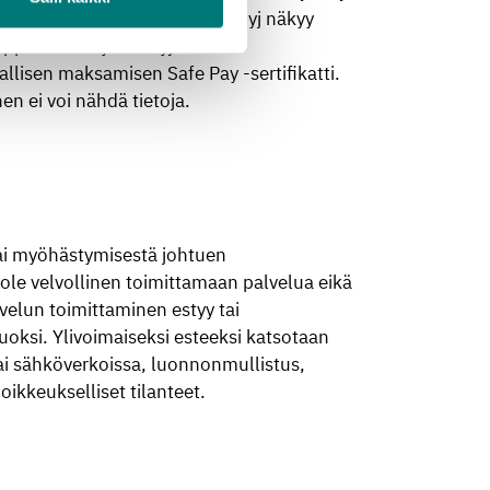
upalveluratkaisuja. Paytrail Oyj näkyy
ppiaalle. Paytrail Oyj:lla on
lisen maksamisen Safe Pay -sertifikatti.
en ei voi nähdä tietoja.
tai myöhästymisestä johtuen
ole velvollinen toimittamaan palvelua eikä
lvelun toimittaminen estyy tai
oksi. Ylivoimaiseksi esteeksi katsotaan
 tai sähköverkoissa, luonnonmullistus,
ikkeukselliset tilanteet.