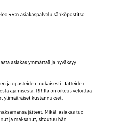
velee RR:n asiakaspalvelu sähköpostitse
asta asiakas ymmärtää ja hyväksyy
den ja opasteiden mukaisesti. Jätteiden
sta ajamisesta. RR:lla on oikeus veloittaa
et ylimääräiset kustannukset.
aksamansa jätteet. Mikäli asiakas tuo
nut ja maksanut, sitoutuu hän