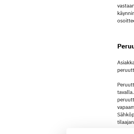
vastaan
käynnin
osoitte
Peru
Asiakka
peruutt
Peruutt
tavalla
peruut
vapaamu
Sähköpo
tilaaja