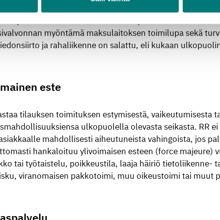
lveluntarjoajana toimii Paytrail Oyj, joka on osa Nets maks
saajana tiliotteella tai korttilaskulla ja välittää maksun kau
ivalvonnan myöntämä maksulaitoksen toimilupa sekä turval
tiedonsiirto ja rahaliikenne on salattu, eli kukaan ulkopuolin
imainen este
astaa tilauksen toimituksen estymisestä, vaikeutumisesta 
smahdollisuuksiensa ulkopuolella olevasta seikasta. RR ei 
asiakkaalle mahdollisesti aiheutuneista vahingoista, jos pa
tomasti hankaloituu ylivoimaisen esteen (force majeure) vu
ko tai työtaistelu, poikkeustila, laaja häiriö tietoliikenne-
-isku, viranomaisen pakkotoimi, muu oikeustoimi tai muut po
aspalvelu