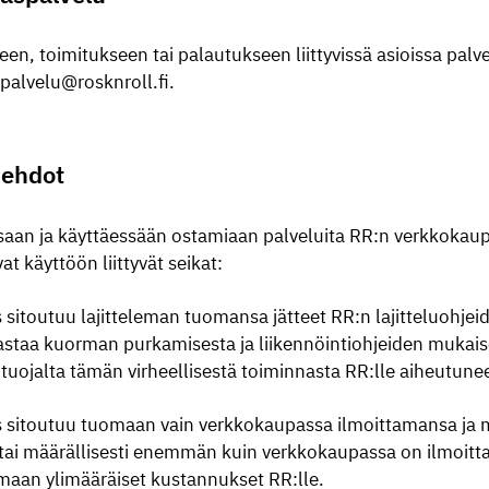
een, toimitukseen tai palautukseen liittyvissä asioissa pal
palvelu@rosknroll.fi.
 ehdot
aan ja käyttäessään ostamiaan palveluita RR:n verkkokaup
at käyttöön liittyvät seikat:
 sitoutuu lajitteleman tuomansa jätteet RR:n lajitteluohjei
astaa kuorman purkamisesta ja liikennöintiohjeiden mukaise
 tuojalta tämän virheellisestä toiminnasta RR:lle aiheutune
 sitoutuu tuomaan vain verkkokaupassa ilmoittamansa ja m
ai määrällisesti enemmän kuin verkkokaupassa on ilmoitta
maan ylimääräiset kustannukset RR:lle.