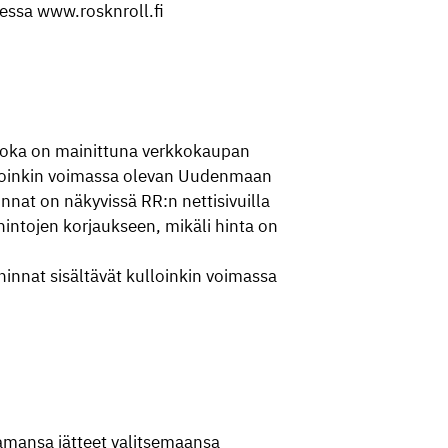
teessa www.rosknroll.fi
 joka on mainittuna verkkokaupan
lloinkin voimassa olevan Uudenmaan
nat on näkyvissä RR:n nettisivuilla
intojen korjaukseen, mikäli hinta on
innat sisältävät kulloinkin voimassa
amansa jätteet valitsemaansa