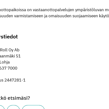
ottopaikoissa on vastaanottopalvelujen ympäristöluvan mu
lisuuden varmistamiseen ja omaisuuden suojaamiseen käytö
stiedot
Roll Oy Ab
aanmäki 51
Lohja
 637 7000
us 2447281-1
tkö etsimäsi?