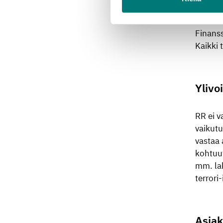
maksupa
maksun 
Finanss
Kaikki 
Ylivo
RR ei v
vaikutu
vastaa 
kohtuut
mm. lak
terrori
Asiak