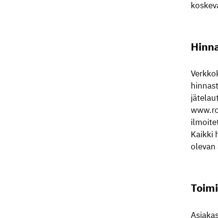
koskeva
Hinna
Verkkok
hinnas
jätelau
www.ros
ilmoite
Kaikki 
olevan 
Toimi
Asiaka