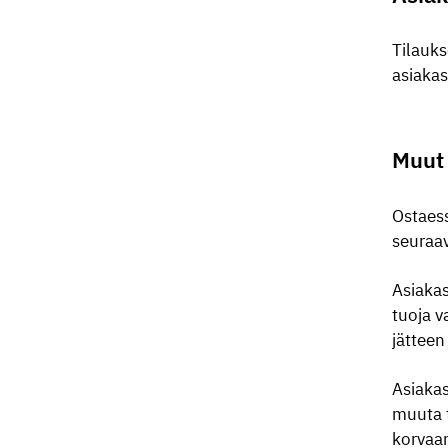
Tilauks
asiakas
Muut
Ostaess
seuraav
Asiakas
tuoja v
jätteen
Asiakas
muuta t
korvaa