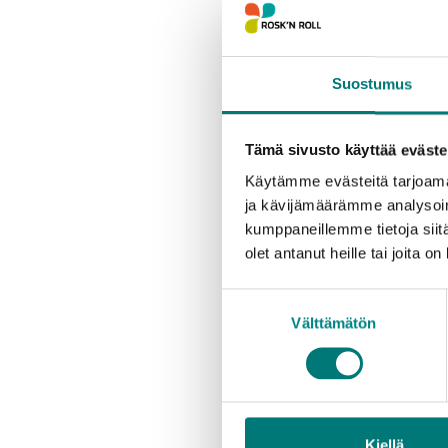
Rekl
Suostumus
Asiakas
päivän 
kohdass
Tämä sivusto käyttää eväste
Käytämme evästeitä tarjoama
ja kävijämäärämme analysoim
Maks
kumppaneillemme tietoja siitä
olet antanut heille tai joita o
Maksull
Suostumuksen
siinä o
Välttämätön
valinta
tilauks
Verkko
OP, S-p
Maksami
Kiellä