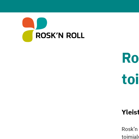
Siirry sisältöön
Ro
to
Yleis
Rosk’n
toimial