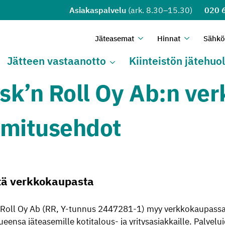
Asiakaspalvelu
(ark. 8.30–15.30)
020 
Jä­tea­se­mat
Hin­nat
Säh­köi
Avaa alivalikko
Sulje alivalikko
Avaa alival
Sulje alival
Jät­teen vas­taan­ot­to
Kiin­teis­tön jä­te­huol
Avaa alivalikko
Sulje alivalikko
sk’n Roll Oy Ab:n ve
imitusehdot
tä verkkokaupasta
 Roll Oy Ab (RR, Y-tunnus 2447281-1) myy verkkokaupassaa
ueensa jäteasemille kotitalous- ja yritysasiakkaille. Palve