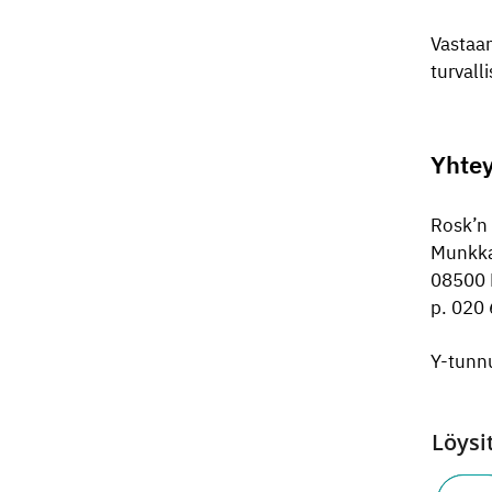
Vastaan
turval
Yhtey
Rosk’n 
Munkk
08500 
p. 020
Y-tunn
Löysi