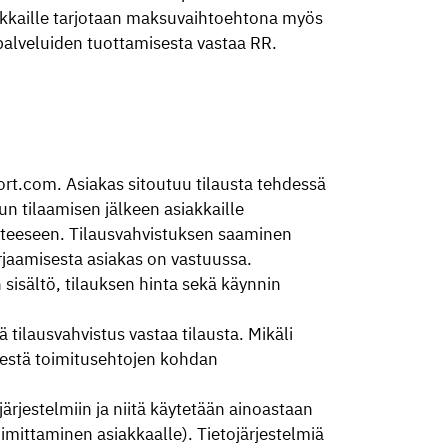
akkaille tarjotaan maksuvaihtoehtona myös
palveluiden tuottamisesta vastaa RR.
port.com. Asiakas sitoutuu tilausta tehdessä
n tilaamisen jälkeen asiakkaille
tteeseen. Tilausvahvistuksen saaminen
irjaamisesta asiakas on vastuussa.
isältö, tilauksen hinta sekä käynnin
 tilausvahvistus vastaa tilausta. Mikäli
heestä toimitusehtojen kohdan
rjestelmiin ja niitä käytetään ainoastaan
oimittaminen asiakkaalle). Tietojärjestelmiä