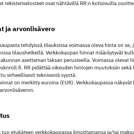
t rekisteriselosteet ovat nähtävillä RR:n kotisivuilla osoit
t ja arvonlisävero
aupasta tehdyissä tilauksissa voimassa oleva hinta on se,
tossa tilaushetkellä. Verkkokaupan hinnat määräytyvät ku
takunnan asettaman taksan perusteella. Voimassa olevat hin
knroll.fi. RR pidättää oikeuden hintojen muutoksiin sekä h
ttu virheellisesti teknisestä syystä.
hinnat on merkitty euroina (EUR). Verkkokaupassa näkyvät h
arvonlisäveron.
tus
s tuo etukäteen verkkokaupassa ilmoittamansa ja/tai maks