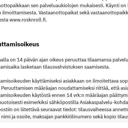
ottopaikkaan sen palveluaukiolojen mukaisesti. Käynti on 
 ilmoittamisesta. Vastaanottopaikat sekä vastaanottopaikk
esta www.rosknroll.fi.
uttamisoikeus
alla on 14 päivän ajan oikeus peruuttaa tilaamansa palvelu
amisaika lasketaan tilausvahvistuksen saamisesta.
amisoikeuden käyttämiseksi asiakkaan on ilmoitettava sopi
. Peruuttamisen määräajan noudattamiseksi riittää, että as
tamisoikeuden käytöstä ennen 14 vrk:n määräajan päättymi
otoisesti esimerkiksi sähköpostilla Asiakaspalvelu-kohda
stiin on liitettävä seuraavat tiedot: tilausvaiheessa anne
n nimi ja osoite, maksajan pankkitilinumero sekä kopio tila