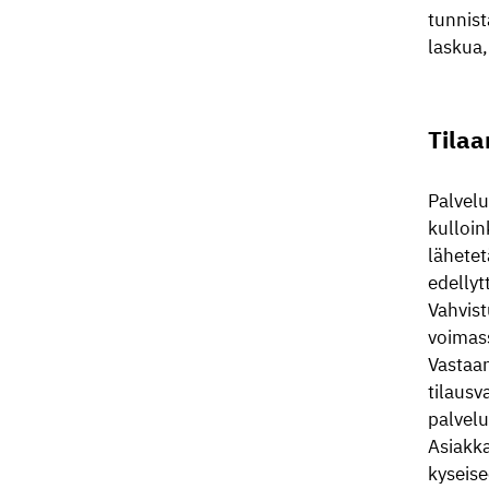
tunnist
laskua,
Tilaa
Palvelu
kulloin
lähetet
edellyt
Vahvist
voimas
Vastaan
tilausv
palvel
Asiakka
kyseise