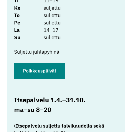
Ti
11–18
Ke
suljettu
To
suljettu
Pe
suljettu
La
14–17
Su
suljettu
Suljettu juhlapyhinä
Poikkeuspäivät
Itsepalvelu 1.4.–31.10.
ma–su 8–20
(Itsepalvelu suljettu talvikaudella sekä