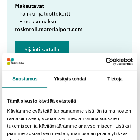
Maksutavat
– Pankki- ja luottokortti
– Ennakkomaksu:
rosknroll.materialport.com
Sijainti kartalla
Suostumus
Yksityiskohdat
Tietoja
Vastaanotettavat jätelajit
Tämä sivusto käyttää evästeitä
kotitalouksilta
Käytämme evästeitä tarjoamamme sisällön ja mainosten
räätälöimiseen, sosiaalisen median ominaisuuksien
Tuo maksutta
tukemiseen ja kävijämäärämme analysoimiseen. Lisäksi
jaamme sosiaalisen median, mainosalan ja analytiikka-