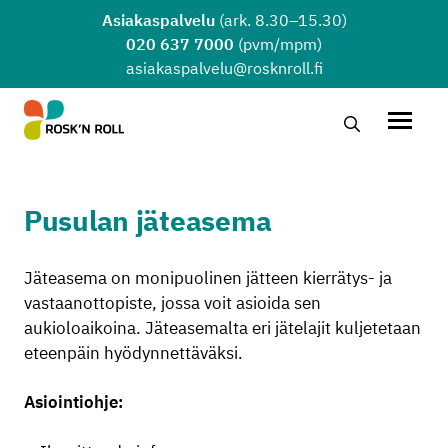
Siirry sisältöön
Asiakaspalvelu
(ark. 8.30–15.30)
020 637 7000
(pvm/mpm)
asiakaspalvelu@rosknroll.fi
Hae…
Avaa v
Pusulan jäteasema
Jäteasema on monipuolinen jätteen kierrätys- ja
vastaanottopiste, jossa voit asioida sen
aukioloaikoina. Jäteasemalta eri jätelajit kuljetetaan
eteenpäin hyödynnettäväksi.
Asiointiohje: