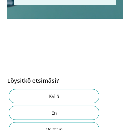
Löysitkö etsimäsi?
Kyllä
En
Osittain