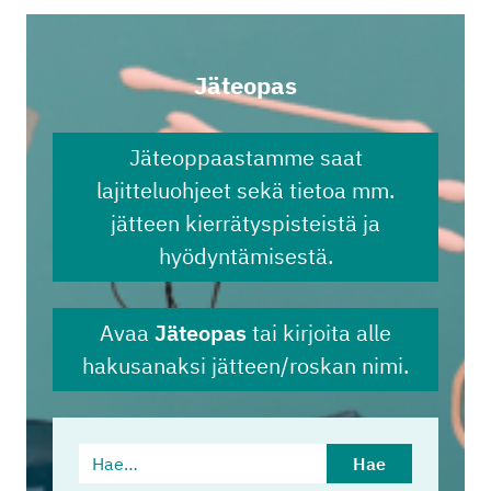
Jäteopas
Jäteoppaastamme saat
lajitteluohjeet sekä tietoa mm.
jätteen kierrätyspisteistä ja
hyödyntämisestä.
Avaa
Jäteopas
tai kirjoita alle
hakusanaksi jätteen/roskan nimi.
Hae…
Hae