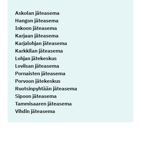
Askolan jäteasema
Hangon jäteasema
Inkoon jäteasema
Karjaan jäteasema
Karjalohjan jäteasema
Karkkilan jäteasema
Lohjan jätekeskus
Loviisan jäteasema
Pornaisten jäteasema
Porvoon jätekeskus
Ruotsinpyhtään jäteasema
Sipoon jäteasema
Tammisaaren jäteasema
Vihdin jäteasema