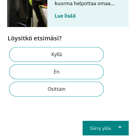
kuorma helpottaa omaa…
Lue lisää
Löysitkö etsimäsi?
Kyllä
En
Osittain
Siirry ylös