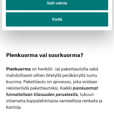
tavaraa itselleen.
Salli valinta
Toimi näin
Kiellä
Pienkuorma vai suurkuorma?
Pienkuorma
on henkilö- tai pakettiautolla sekä
mahdollisesti siihen liitetyllä peräkärryllä tuotu
kuorma. Pakettiauto on ajoneuvo, joka voidaan
rekisteröidä pakettiautoksi. Kaikki
pienkuormat
hinnoitellaan tilavuuden perusteella
, lukuun
ottamatta kappalehintaisia vanteellisia renkaita ja
kantoja.