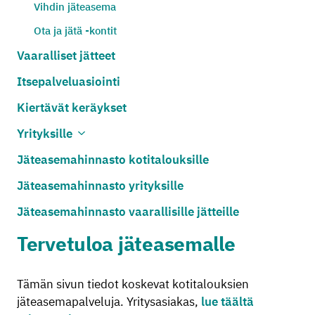
Vihdin jäteasema
Ota ja jätä -kontit
Vaaralliset jätteet
Itsepalveluasiointi
Kiertävät keräykset
Yrityksille
Avaa alivalikko
Sulje alivalikko
Jäteasemahinnasto kotitalouksille
Jäteasemahinnasto yrityksille
Jäteasemahinnasto vaarallisille jätteille
Tervetuloa jäteasemalle
Tämän sivun tiedot koskevat kotitalouksien
jäteasemapalveluja. Yritysasiakas,
lue täältä