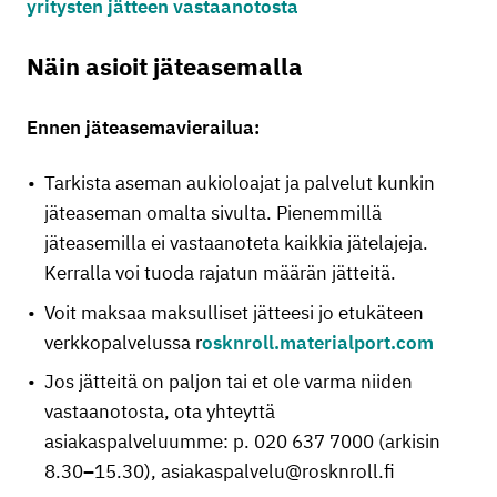
yritysten jätteen vastaanotosta
Näin asioit jäteasemalla
Ennen jäteasemavierailua:
Tarkista aseman aukioloajat ja palvelut kunkin
jäteaseman omalta sivulta. Pienemmillä
jäteasemilla ei vastaanoteta kaikkia jätelajeja.
Kerralla voi tuoda rajatun määrän jätteitä.
Voit maksaa maksulliset jätteesi jo etukäteen
verkkopalvelussa r
osknroll.materialport.com
Jos jätteitä on paljon tai et ole varma niiden
vastaanotosta, ota yhteyttä
asiakaspalveluumme: p. 020 637 7000 (arkisin
8.30
–
15.30), asiakaspalvelu@rosknroll.fi