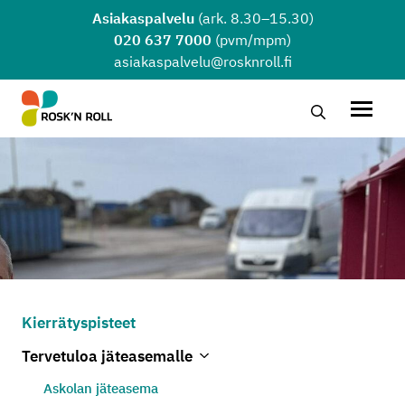
Siirry sisältöön
Asiakaspalvelu
(ark. 8.30–15.30)
020 637 7000
(pvm/mpm)
asiakaspalvelu@rosknroll.fi
Hae…
Avaa v
Kierrätyspisteet
Tervetuloa jäteasemalle
Avaa alivalikko
Sulje alivalikko
Askolan jäteasema