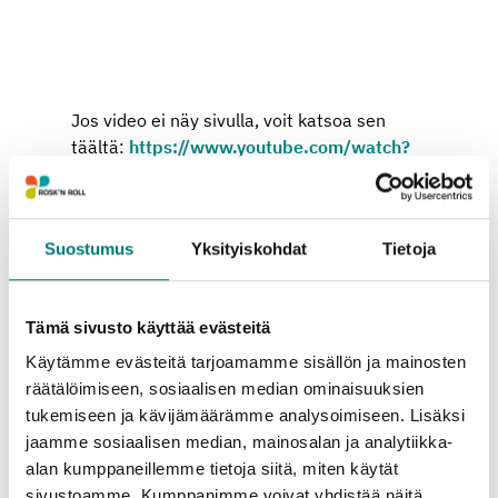
Jos video ei näy sivulla, voit katsoa sen
täältä:
https://www.youtube.com/watch?
v=NqO3xwL-q6o
Suostumus
Yksityiskohdat
Tietoja
Lajittelu kannattaa
Lajittele jätteet jo kotona. Useimmat jätelajit
Tämä sivusto käyttää evästeitä
saa tuoda jäteasemalle
maksutta oikein
Käytämme evästeitä tarjoamamme sisällön ja mainosten
lajiteltuina
.
räätälöimiseen, sosiaalisen median ominaisuuksien
tukemiseen ja kävijämäärämme analysoimiseen. Lisäksi
Suurin osa jäteasemalle tuoduista jätteistä
jaamme sosiaalisen median, mainosalan ja analytiikka-
kierrätetään, ja ainoastaan oikein lajiteltu
alan kumppaneillemme tietoja siitä, miten käytät
materiaali kelpaa uusiomateriaaliksi.
sivustoamme. Kumppanimme voivat yhdistää näitä