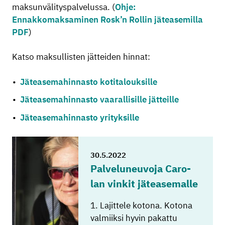
maksunvälityspalvelussa. (
Ohje:
Ennakkomaksaminen Rosk’n Rollin jäteasemilla
PDF
)
Katso maksullisten jätteiden hinnat:
Jäteasemahinnasto kotitalouksille
Jäteasemahinnasto vaarallisille jätteille
Jäteasemahinnasto yrityksille
30.5.2022
Pal­ve­lu­neu­vo­ja Ca­ro­
lan vin­kit jä­tea­se­mal­le
1. Lajittele kotona. Kotona
valmiiksi hyvin pakattu