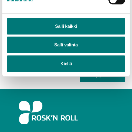
3. Kysy neuvoa.
Tule ja kysy meiltä jäteaseman työntekijöiltä
Salli kaikki
rohkeasti neuvoa! Jäteasemilla kerätään nykyisin
yhä useampia eri jätelajeja. Emme odota, että kaikki
tietäisivät, mihin jokainen jäte kuuluu. Olemme
Salli valinta
paikalla asiakkaita varten, ja autamme
mielellämme.
Kiellä
Siirry ylös