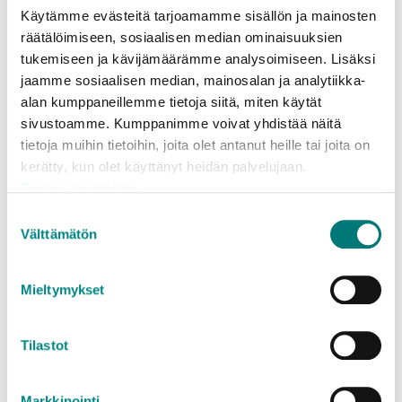
kuuluvat jätteet kannattaa lastata niin, etteivät ne
Käytämme evästeitä tarjoamamme sisällön ja mainosten
ole autossa tai peräkärryssä sikin sokin. Silloin
räätälöimiseen, sosiaalisen median ominaisuuksien
jäteasemalla palveluneuvoja näkee nopeasti, mitä
tukemiseen ja kävijämäärämme analysoimiseen. Lisäksi
olet tuomassa ja sinun on helppo purkaa jätteet
jaamme sosiaalisen median, mainosalan ja analytiikka-
oikeisiin paikkoihin. Laitathan aina vaaralliset jätteet
alan kumppaneillemme tietoja siitä, miten käytät
sivustoamme. Kumppanimme voivat yhdistää näitä
erikseen, myös se puolikas hiuslakkapullo.
tietoja muihin tietoihin, joita olet antanut heille tai joita on
kerätty, kun olet käyttänyt heidän palvelujaan.
2. Tuo kerralla enemmän.
Tietosuojaseloste
Suostumuksen
Sekajätettä ja muita maksullisia jätteitä kannattaa
Välttämätön
valinta
tuoda kerralla isompi lasti eikä vähän kerrallaan.
Maksulliset jätteet hinnoitellaan (vanteellisia
Mieltymykset
renkaita lukuun ottamatta) jäteasemalla tilavuuden
perusteella. Parhaiten vastinetta rahalleen saa
täysillä kuutioilla. Tietysti ei kannata unohtaa, että
Tilastot
ison osan jätteistä saa tuoda meille maksutta.
Markkinointi