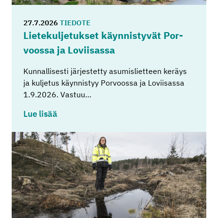
27.7.2026
TIEDOTE
Lie­te­kul­je­tuk­set käyn­nis­ty­vät Por­
voos­sa ja Lo­vii­sas­sa
Kunnallisesti järjestetty asumislietteen keräys
ja kuljetus käynnistyy Porvoossa ja Loviisassa
1.9.2026. Vastuu…
Lue lisää