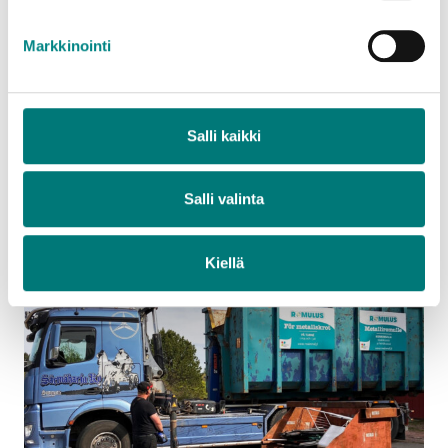
4.5.2026
TIEDOTE
Markkinointi
Tam­mi­saa­ren jä­tea­se­man it­se­pal­ve­lu
sul­je­taan ral­lin ajak­si
Tammisaaren jäteaseman itsepalveluasiointi on
Salli kaikki
suljettu la-su 9.–10.5.2026 alueella
järjestettävän rallikilpailun…
Salli valinta
Lue lisää
Kiellä