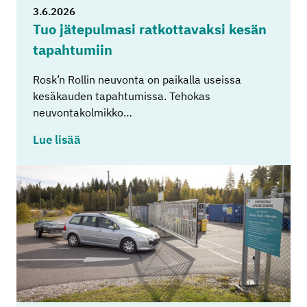
3.6.2026
Tuo jä­te­pul­ma­si rat­kot­ta­vak­si kesän
ta­pah­tu­miin
Rosk’n Rollin neuvonta on paikalla useissa
kesäkauden tapahtumissa. Tehokas
neuvontakolmikko…
Lue lisää