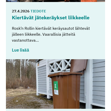
27.4.2026
TIEDOTE
Kier­tä­vät jä­te­ke­räyk­set liik­keel­le
Rosk’n Rollin kiertävät keräysautot lähtevät
jälleen liikkeelle. Vaarallisia jätteitä
vastanottava…
Lue lisää