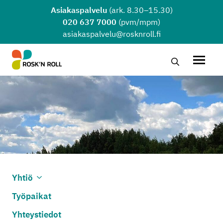
Siirry sisältöön
Asiakaspalvelu
(ark. 8.30–15.30)
020 637 7000
(pvm/mpm)
asiakaspalvelu@rosknroll.fi
Hae…
Avaa v
Yhtiö
Avaa alivalikko
Sulje alivalikko
Työpaikat
Yhteystiedot