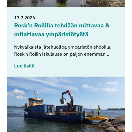
17.7.2026
Rosk’n Rol­lil­la teh­dään mit­ta­vaa &
mi­tat­ta­vaa ym­pä­ris­tö­työ­tä
Nykyaikaista jätehuoltoa ympäristön ehdoilla.
Rosk’n Rollin iskulause on paljon enemmän…
Lue lisää