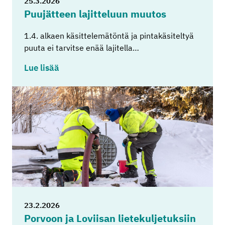
25.3.2026
Puu­jät­teen la­jit­te­luun muu­tos
1.4. alkaen käsittelemätöntä ja pintakäsiteltyä
puuta ei tarvitse enää lajitella…
Lue lisää
23.2.2026
Por­voon ja Lo­vii­san lie­te­kul­je­tuk­siin