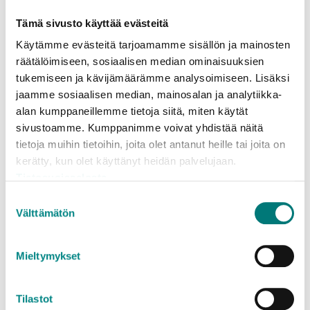
21.5.2026
TIEDOTE
Tämä sivusto käyttää evästeitä
Ota ja jätä -​kierrätyskontti nyt Tam­
Käytämme evästeitä tarjoamamme sisällön ja mainosten
mi­saa­ren jä­tea­se­mal­la
räätälöimiseen, sosiaalisen median ominaisuuksien
tukemiseen ja kävijämäärämme analysoimiseen. Lisäksi
Tammisaaren jäteasemalle on saapunut
jaamme sosiaalisen median, mainosalan ja analytiikka-
asiakkaiden toivoma Ota ja jätä -kierrätyskontti.
alan kumppaneillemme tietoja siitä, miten käytät
…
sivustoamme. Kumppanimme voivat yhdistää näitä
Lue lisää
tietoja muihin tietoihin, joita olet antanut heille tai joita on
kerätty, kun olet käyttänyt heidän palvelujaan.
Tietosuojaseloste
Suostumuksen
Välttämätön
valinta
Mieltymykset
Tilastot