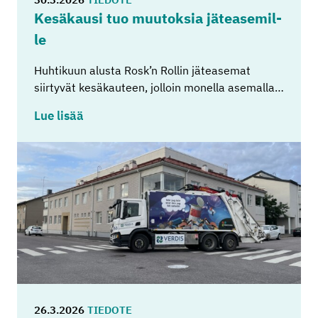
Ke­sä­kausi tuo muu­tok­sia jä­tea­se­mil­
le
Huhtikuun alusta Rosk’n Rollin jäteasemat
siirtyvät kesäkauteen, jolloin monella asemalla…
Lue lisää
26.3.2026
TIEDOTE