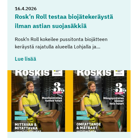
16.4.2026
Rosk’n Roll tes­taa bio­jä­te­ke­räys­tä
ilman as­tian suo­ja­säk­kiä
Rosk’n Roll kokeilee pussitonta biojätteen
keräystä rajatulla alueella Lohjalla ja…
Lue lisää