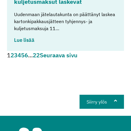
kul­je­tus­mak­sut las­ke­vat
Uudenmaan jätelautakunta on päättänyt laskea
kartonkipakkausjätteen tyhjennys- ja
kuljetusmaksuja 11…
Lue lisää
Sivu
1
Sivu
2
Sivu
3
Sivu
4
Sivu
5
Sivu
6
…
Sivu
22
Seuraava sivu
Artikkelien sivutus
Siirry ylös