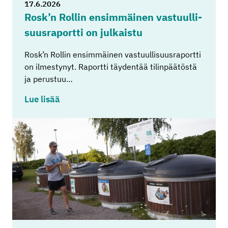
17.6.2026
Rosk’n Rol­lin en­sim­mäi­nen vas­tuul­li­
suus­ra­port­ti on jul­kais­tu
Rosk’n Rollin ensimmäinen vastuullisuusraportti
on ilmestynyt. Raportti täydentää tilinpäätöstä
ja perustuu…
Lue lisää