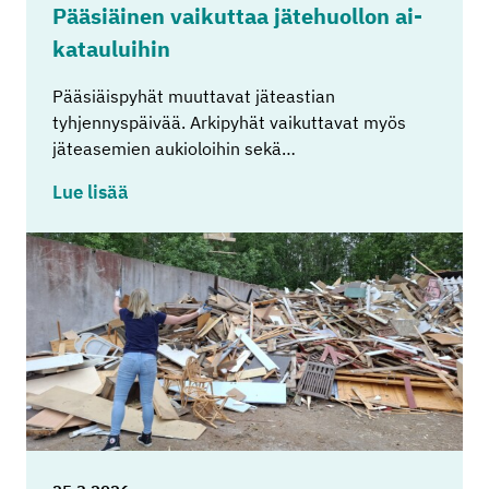
Pää­siäi­nen vai­kut­taa jä­te­huol­lon ai­
ka­tau­lui­hin
Pääsiäispyhät muuttavat jäteastian
tyhjennyspäivää. Arkipyhät vaikuttavat myös
jäteasemien aukioloihin sekä…
Lue lisää