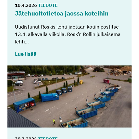
10.4.2026
TIEDOTE
Jä­te­huol­to­tie­toa jaos­sa ko­tei­hin
Uudistunut Roskis-lehti jaetaan kotiin postitse
13.4. alkavalla viikolla. Rosk’n Rollin julkaisema
lehti…
Lue lisää
30.3.2026
TIEDOTE