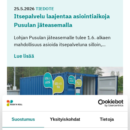
25.5.2026
TIEDOTE
It­se­pal­ve­lu laa­jen­taa asioin­tiai­ko­ja
Pusu­lan jä­tea­se­mal­la
Lohjan Pusulan jäteasemalle tulee 1.6. alkaen
mahdollisuus asioida itsepalveluna silloin,…
Lue lisää
Suostumus
Yksityiskohdat
Tietoja