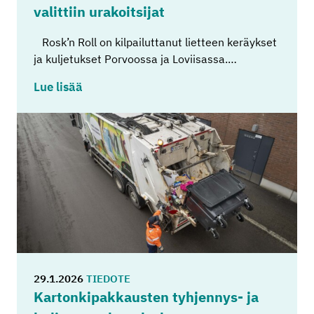
va­lit­tiin ura­koit­si­jat
Rosk’n Roll on kilpailuttanut lietteen keräykset
ja kuljetukset Porvoossa ja Loviisassa.…
Lue lisää
29.1.2026
TIEDOTE
Kar­ton­ki­pak­kaus­ten tyhjennys-​ ja