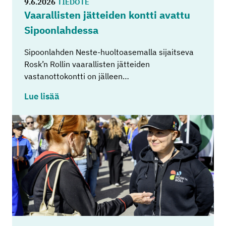
9.6.2026
TIEDOTE
Vaa­ral­lis­ten jät­tei­den kont­ti avat­tu
Si­poon­lah­des­sa
Sipoonlahden Neste-huoltoasemalla sijaitseva
Rosk’n Rollin vaarallisten jätteiden
vastanottokontti on jälleen…
Lue lisää