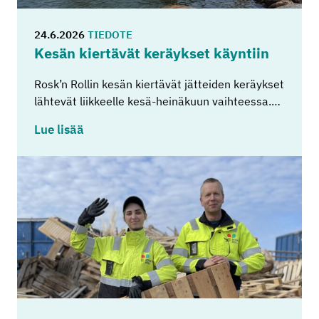
24.6.2026
TIEDOTE
Kesän kier­tä­vät ke­räyk­set käyn­tiin
Rosk’n Rollin kesän kiertävät jätteiden keräykset
lähtevät liikkeelle kesä-heinäkuun vaihteessa.…
Lue lisää