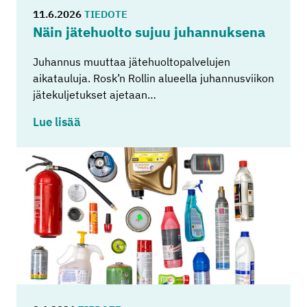
11.6.2026
TIEDOTE
Näin jä­te­huol­to sujuu ju­han­nuk­se­na
Juhannus muuttaa jätehuoltopalvelujen
aikatauluja. Rosk’n Rollin alueella juhannusviikon
jätekuljetukset ajetaan…
Lue lisää