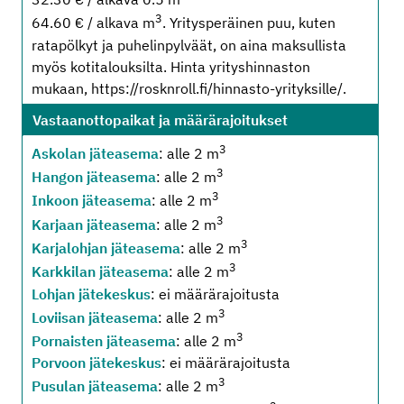
3
64.60 € / alkava m
. Yritysperäinen puu, kuten
ratapölkyt ja puhelinpylväät, on aina maksullista
myös kotitalouksilta. Hinta yrityshinnaston
mukaan, https://rosknroll.fi/hinnasto-yrityksille/.
Vastaanottopaikat ja määrärajoitukset
3
Askolan jäteasema
: alle 2 m
3
Hangon jäteasema
: alle 2 m
3
Inkoon jäteasema
: alle 2 m
3
Karjaan jäteasema
: alle 2 m
3
Karjalohjan jäteasema
: alle 2 m
3
Karkkilan jäteasema
: alle 2 m
Lohjan jätekeskus
: ei määrärajoitusta
3
Loviisan jäteasema
: alle 2 m
3
Pornaisten jäteasema
: alle 2 m
Porvoon jätekeskus
: ei määrärajoitusta
3
Pusulan jäteasema
: alle 2 m