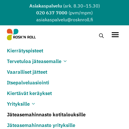
Siirry sisältöön
Asiakaspalvelu
(ark. 8.30–15.30)
020 637 7000
(pvm/mpm)
asiakaspalvelu@rosknroll.fi
Hae…
Avaa v
Kierrätyspisteet
Tervetuloa jäteasemalle
Avaa alivalikko
Sulje alivalikko
Vaaralliset jätteet
Itsepalveluasiointi
Kiertävät keräykset
Yrityksille
Avaa alivalikko
Sulje alivalikko
Jäteasemahinnasto kotitalouksille
Jäteasemahinnasto yrityksille