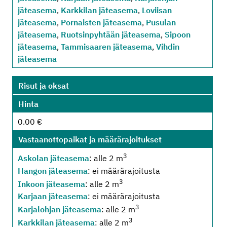
jäteasema
,
Karkkilan jäteasema
,
Loviisan
jäteasema
,
Pornaisten jäteasema
,
Pusulan
jäteasema
,
Ruotsinpyhtään jäteasema
,
Sipoon
jäteasema
,
Tammisaaren jäteasema
,
Vihdin
jäteasema
Risut ja oksat
Hinta
0.00 €
Vastaanottopaikat ja määrärajoitukset
3
Askolan jäteasema
: alle 2 m
Hangon jäteasema
: ei määrärajoitusta
3
Inkoon jäteasema
: alle 2 m
Karjaan jäteasema
: ei määrärajoitusta
3
Karjalohjan jäteasema
: alle 2 m
3
Karkkilan jäteasema
: alle 2 m