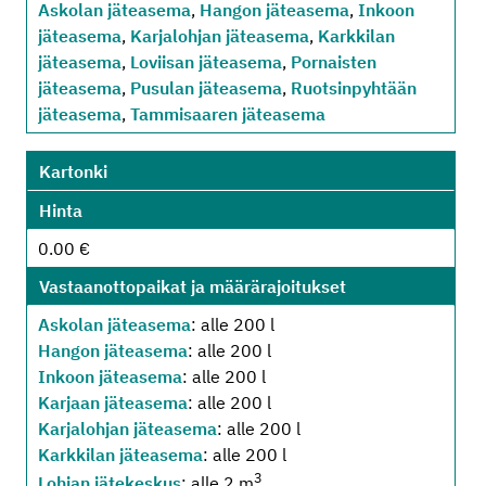
Askolan jäteasema
,
Hangon jäteasema
,
Inkoon
jäteasema
,
Karjalohjan jäteasema
,
Karkkilan
jäteasema
,
Loviisan jäteasema
,
Pornaisten
jäteasema
,
Pusulan jäteasema
,
Ruotsinpyhtään
jäteasema
,
Tammisaaren jäteasema
Kartonki
Hinta
0.00 €
Vastaanottopaikat ja määrärajoitukset
Askolan jäteasema
: alle 200 l
Hangon jäteasema
: alle 200 l
Inkoon jäteasema
: alle 200 l
Karjaan jäteasema
: alle 200 l
Karjalohjan jäteasema
: alle 200 l
Karkkilan jäteasema
: alle 200 l
3
Lohjan jätekeskus
: alle 2 m