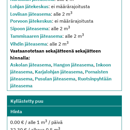
Lohjan jätekeskus
: ei määrärajoitusta
3
Loviisan jäteasema
: alle 2 m
Porvoon jätekeskus
: ei määrärajoitusta
3
Sipoon jäteasema
: alle 2 m
3
Tammisaaren jäteasema
: alle 2 m
3
Vihdin jäteasema
: alle 2 m
Vastaanotetaan sekajätteenä sekajätteen
hinnalla:
Askolan jäteasema
,
Hangon jäteasema
,
Inkoon
jäteasema
,
Karjalohjan jäteasema
,
Pornaisten
jäteasema
,
Pusulan jäteasema
,
Ruotsinpyhtään
jäteasema
Kyllästetty puu
Hinta
3
0.00 € / alle 1 m
/ päivä
3
32.30 € / alkava 0.5 m