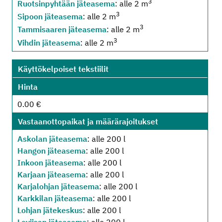
3
Ruotsinpyhtään jäteasema
: alle 2 m
3
Sipoon jäteasema
: alle 2 m
3
Tammisaaren jäteasema
: alle 2 m
3
Vihdin jäteasema
: alle 2 m
Käyttökelpoiset tekstiilit
Hinta
0.00 €
Vastaanottopaikat ja määrärajoitukset
Askolan jäteasema
: alle 200 l
Hangon jäteasema
: alle 200 l
Inkoon jäteasema
: alle 200 l
Karjaan jäteasema
: alle 200 l
Karjalohjan jäteasema
: alle 200 l
Karkkilan jäteasema
: alle 200 l
Lohjan jätekeskus
: alle 200 l