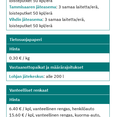
loisteputket 50 kpl/erä
Tammisaaren jäteasema
: 3 samaa laitetta/erä,
loisteputket 50 kpl/erä
Vihdin jäteasema
: 3 samaa laitetta/erä,
loisteputket 50 kpl/erä
Tietosuojapaperi
Hinta
0.30 € / kg
Vastaanottopaikat ja määrärajoitukset
Lohjan jätekeskus
: alle 200 l
Vanteelliset renkaat
Hinta
6.40 € / kpl, vanteellinen rengas, henkilöauto
15.60 € / kpl, vanteellinen rengas, kuorma-auto,