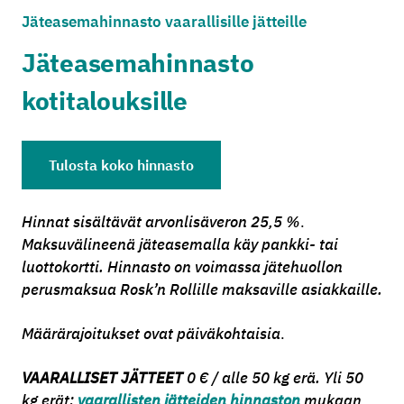
Jäteasemahinnasto vaarallisille jätteille
Jäteasemahinnasto
kotitalouksille
Tulosta koko hinnasto
Hinnat sisältävät arvonlisäveron 25,5 %
.
Maksuvälineenä jäteasemalla käy pankki- tai
luottokortti.
Hinnasto on voimassa jätehuollon
perusmaksua Rosk’n Rollille maksaville asiakkaille.
Määrärajoitukset ovat päiväkohtaisia
.
VAARALLISET JÄTTEET
0 € / alle 50 kg erä. Yli 50
kg erät:
vaarallisten jätteiden hinnaston
mukaan,