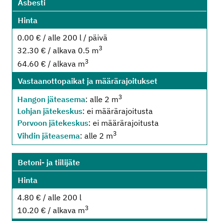
Asbesti
Hinta
0.00 € / alle 200 l / päivä
3
32.30 € / alkava 0.5 m
3
64.60 € / alkava m
Vastaanottopaikat ja määrärajoitukset
3
Hangon jäteasema
: alle 2 m
Lohjan jätekeskus
: ei määrärajoitusta
Porvoon jätekeskus
: ei määrärajoitusta
3
Vihdin jäteasema
: alle 2 m
Betoni- ja tiilijäte
Hinta
4.80 € / alle 200 l
3
10.20 € / alkava m