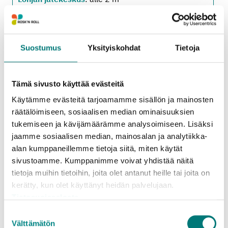
3
Porvoon jätekeskus
: alle 2 m
3
Sipoon jäteasema
: alle 2 m
Vastaanotetaan sekajätteenä sekajätteen
Suostumus
Yksityiskohdat
Tietoja
hinnalla:
Askolan jäteasema
,
Hangon jäteasema
,
Inkoon
jäteasema
,
Karjaan jäteasema
,
Karjalohjan
Tämä sivusto käyttää evästeitä
jäteasema
,
Karkkilan jäteasema
,
Loviisan
jäteasema
,
Pornaisten jäteasema
,
Pusulan
Käytämme evästeitä tarjoamamme sisällön ja mainosten
jäteasema
,
Ruotsinpyhtään jäteasema
,
räätälöimiseen, sosiaalisen median ominaisuuksien
Tammisaaren jäteasema
,
Vihdin jäteasema
tukemiseen ja kävijämäärämme analysoimiseen. Lisäksi
jaamme sosiaalisen median, mainosalan ja analytiikka-
alan kumppaneillemme tietoja siitä, miten käytät
Metalli
sivustoamme. Kumppanimme voivat yhdistää näitä
Hinta
tietoja muihin tietoihin, joita olet antanut heille tai joita on
kerätty, kun olet käyttänyt heidän palvelujaan.
0.00 €
Tietosuojaseloste
Vastaanottopaikat ja määrärajoitukset
Suostumuksen
3
Askolan jäteasema
: alle 2 m
Välttämätön
valinta