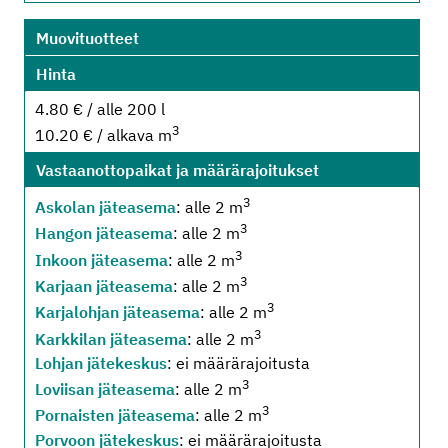
Muovituotteet
Hinta
4.80 € / alle 200 l
3
10.20 € / alkava m
Vastaanottopaikat ja määrärajoitukset
3
Askolan jäteasema
: alle 2 m
3
Hangon jäteasema
: alle 2 m
3
Inkoon jäteasema
: alle 2 m
3
Karjaan jäteasema
: alle 2 m
3
Karjalohjan jäteasema
: alle 2 m
3
Karkkilan jäteasema
: alle 2 m
Lohjan jätekeskus
: ei määrärajoitusta
3
Loviisan jäteasema
: alle 2 m
3
Pornaisten jäteasema
: alle 2 m
Porvoon jätekeskus
: ei määrärajoitusta