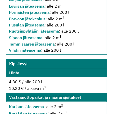
3
Loviisan jäteasema
: alle 2 m
Pornaisten jäteasema
: alle 200 l
3
Porvoon jätekeskus
: alle 2 m
Pusulan jäteasema
: alle 200 l
Ruotsinpyhtään jäteasema
: alle 200 l
3
Sipoon jäteasema
: alle 2 m
Tammisaaren jäteasema
: alle 200 l
Vihdin jäteasema
: alle 200 l
Kipsilevyt
Hinta
4.80 € / alle 200 l
3
10.20 € / alkava m
Vastaanottopaikat ja määrärajoitukset
3
Karjaan jäteasema
: alle 2 m
3
Karkkilan jäteasema
: alle 2 m