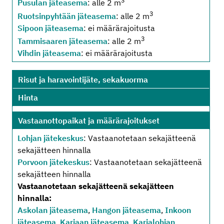
3
Pusulan jäteasema
: alle 2 m
3
Ruotsinpyhtään jäteasema
: alle 2 m
Sipoon jäteasema
: ei määrärajoitusta
3
Tammisaaren jäteasema
: alle 2 m
Vihdin jäteasema
: ei määrärajoitusta
Risut ja haravointijäte, sekakuorma
Hinta
Vastaanottopaikat ja määrärajoitukset
Lohjan jätekeskus
: Vastaanotetaan sekajätteenä
sekajätteen hinnalla
Porvoon jätekeskus
: Vastaanotetaan sekajätteenä
sekajätteen hinnalla
Vastaanotetaan sekajätteenä sekajätteen
hinnalla:
Askolan jäteasema
,
Hangon jäteasema
,
Inkoon
jäteasema
,
Karjaan jäteasema
,
Karjalohjan