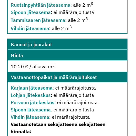
3
Ruotsinpyhtään jäteasema
: alle 2 m
Sipoon jäteasema
: ei määrärajoitusta
3
Tammisaaren jäteasema
: alle 2 m
3
Vihdin jäteasema
: alle 2 m
Kannot ja juurakot
Hinta
3
10.20 € / alkava m
Vastaanottopaikat ja määrärajoitukset
Karjaan jäteasema
: ei määrärajoitusta
Lohjan jätekeskus
: ei määrärajoitusta
Porvoon jätekeskus
: ei määrärajoitusta
Sipoon jäteasema
: ei määrärajoitusta
Vihdin jäteasema
: ei märärajoitusta
Vastaanotetaan sekajätteenä sekajätteen
hinnalla: