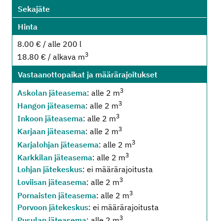
Sekajäte
Hinta
8.00 € / alle 200 l
3
18.80 € / alkava m
Vastaanottopaikat ja määrärajoitukset
3
Askolan jäteasema
: alle 2 m
3
Hangon jäteasema
: alle 2 m
3
Inkoon jäteasema
: alle 2 m
3
Karjaan jäteasema
: alle 2 m
3
Karjalohjan jäteasema
: alle 2 m
3
Karkkilan jäteasema
: alle 2 m
Lohjan jätekeskus
: ei määrärajoitusta
3
Loviisan jäteasema
: alle 2 m
3
Pornaisten jäteasema
: alle 2 m
Porvoon jätekeskus
: ei määrärajoitusta
3
Pusulan jäteasema
: alle 2 m