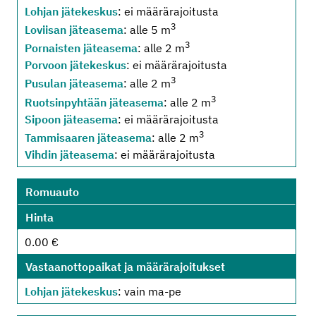
Lohjan jätekeskus
: ei määrärajoitusta
3
Loviisan jäteasema
: alle 5 m
3
Pornaisten jäteasema
: alle 2 m
Porvoon jätekeskus
: ei määrärajoitusta
3
Pusulan jäteasema
: alle 2 m
3
Ruotsinpyhtään jäteasema
: alle 2 m
Sipoon jäteasema
: ei määrärajoitusta
3
Tammisaaren jäteasema
: alle 2 m
Vihdin jäteasema
: ei määrärajoitusta
Romuauto
Hinta
0.00 €
Vastaanottopaikat ja määrärajoitukset
Lohjan jätekeskus
: vain ma-pe