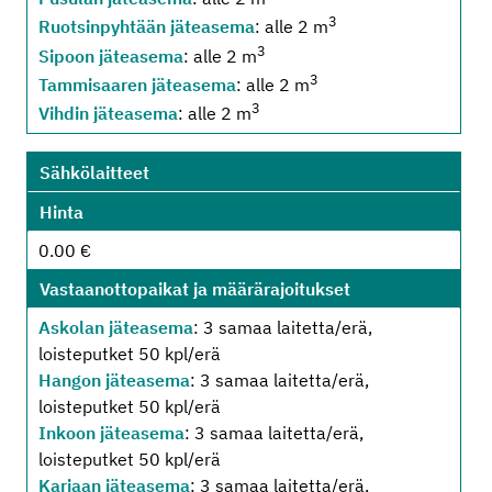
3
Ruotsinpyhtään jäteasema
: alle 2 m
3
Sipoon jäteasema
: alle 2 m
3
Tammisaaren jäteasema
: alle 2 m
3
Vihdin jäteasema
: alle 2 m
Sähkölaitteet
Hinta
0.00 €
Vastaanottopaikat ja määrärajoitukset
Askolan jäteasema
: 3 samaa laitetta/erä,
loisteputket 50 kpl/erä
Hangon jäteasema
: 3 samaa laitetta/erä,
loisteputket 50 kpl/erä
Inkoon jäteasema
: 3 samaa laitetta/erä,
loisteputket 50 kpl/erä
Karjaan jäteasema
: 3 samaa laitetta/erä,