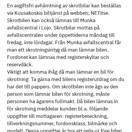
En avgiftsfri avhämtning av skrotbilar kan beställas
via Kuusakoskis biltjänst på webben; NETitse.
Skrotbilen kan också lämnas till Munka
avfallscentral i Lojo. Skrotbilar mottas på
avfallscentralen under öppettiderna måndag till
fredag, inte lördagar. Från Munka avfallscentral får
man ett skrotningsintyg då man lämnar bilen.
Fordonet kan lämnas med registerskyltar och
reservdäck.
Viktigt att komma ihåg då man lämnar en bil för
skrotning: Ta gärna med bilens registerutdrag om du
har det till pappers. Om skrotbilen inte ägs av den
person som lämnar bilen för skrotning, måste
personen ha ägarens fullmakt. Då bilen lämnas in
för skrotning meddelar kunden bl.a. följande
uppgifter till mottagaren: registerbeteckning,
tillverkningsnummer, fordonsklass, bilmärke och
modell. Dessa uppgifter är bra att reda ut före bilen