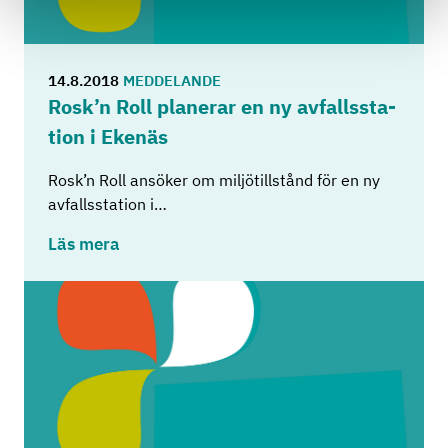
14.8.2018
MEDDELANDE
Rosk’n Roll pla­ne­rar en ny av­falls­sta­
tion i Eke­näs
Rosk’n Roll ansöker om miljötillstånd för en ny
avfallsstation i…
Läs mera