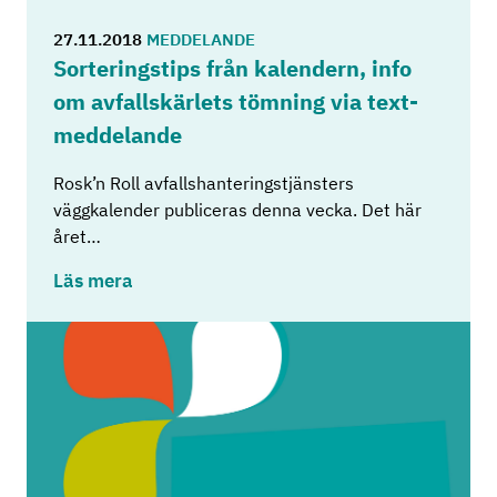
27.11.2018
MEDDELANDE
Sor­te­rings­tips från ka­len­dern, info
om av­fall­s­kär­lets töm­ning via text­
med­de­lan­de
Rosk’n Roll avfallshanteringstjänsters
väggkalender publiceras denna vecka. Det här
året…
Läs mera