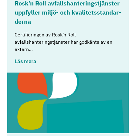
Rosk’n Roll av­falls­han­te­rings­tjäns­ter
upp­fyl­ler miljö-​ och kva­li­tets­stan­dar­
der­na
Certifieringen av Rosk’n Roll
avfallshanteringstjänster har godkänts av en
extern…
Läs mera