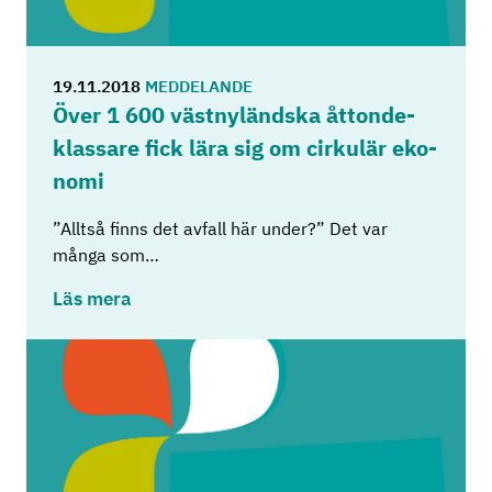
19.11.2018
MEDDELANDE
Över 1 600 väst­ny­länds­ka åt­ton­de­
klas­sa­re fick lära sig om cir­ku­lär eko­
no­mi
”Alltså finns det avfall här under?” Det var
många som…
Läs mera