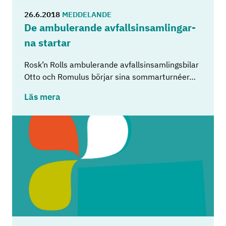
26.6.2018
MEDDELANDE
De am­bu­le­ran­de av­fallsin­sam­ling­ar­
na star­tar
Rosk’n Rolls ambulerande avfallsinsamlingsbilar
Otto och Romulus börjar sina sommarturnéer…
Läs mera