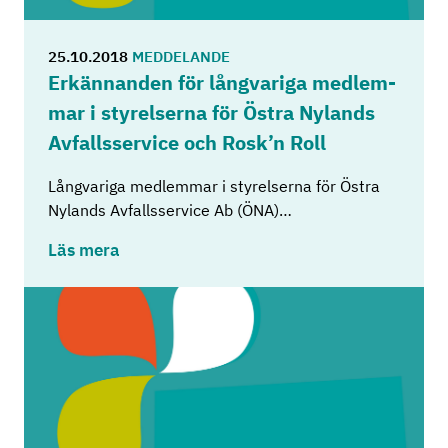
25.10.2018
MEDDELANDE
Er­kän­nan­den för lång­va­ri­ga med­lem­
mar i sty­rel­ser­na för Östra Ny­lands
Av­falls­ser­vice och Rosk’n Roll
Långvariga medlemmar i styrelserna för Östra
Nylands Avfallsservice Ab (ÖNA)…
Läs mera