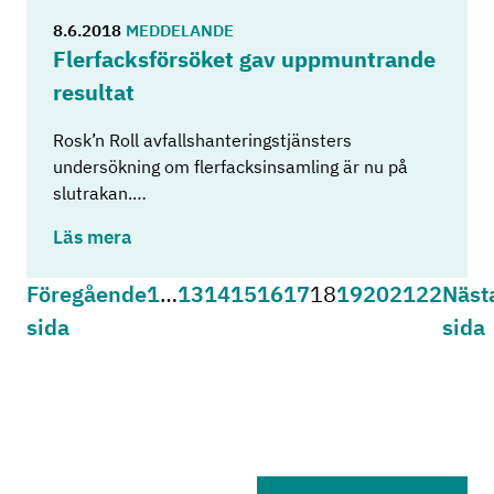
8.6.2018
MEDDELANDE
Fler­facks­för­sö­ket gav upp­munt­ran­de
re­sul­tat
Rosk’n Roll avfallshanteringstjänsters
undersökning om flerfacksinsamling är nu på
slutrakan.…
Läs mera
Föregående
Sida
1
…
Sida
13
Sida
14
Sida
15
Sida
16
Sida
17
Sida
18
Sida
19
Sida
20
Sida
21
Sida
22
Näst
Posts pagination
sida
sida