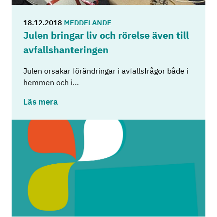
18.12.2018
MEDDELANDE
Julen bring­ar liv och rö­rel­se även till
av­falls­han­te­ring­en
Julen orsakar förändringar i avfallsfrågor både i
hemmen och i…
Läs mera