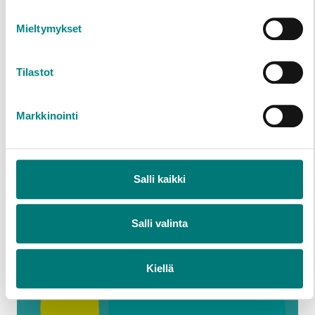
23.8.2018
MEDDELANDE
Mieltymykset
Genom am­bu­le­ran­de av­fallsin­sam­
ling­ar tas ton­vis med rå­va­ror till vara
Tilastot
för åter­vin­ning
Markkinointi
Rosk’n Roll avfallshanteringstjänsters
ambulerande Otto och Romulus-insamlingar
nådde igen en stor…
Läs mera
Salli kaikki
Salli valinta
Kiellä