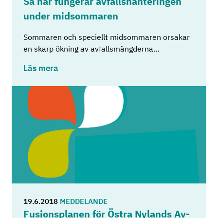
Så här fun­ge­rar av­falls­han­te­ring­en
under mid­som­ma­ren
Sommaren och speciellt midsommaren orsakar
en skarp ökning av avfallsmängderna…
Läs mera
19.6.2018
MEDDELANDE
Fu­sions­pla­nen för Östra Ny­lands Av­