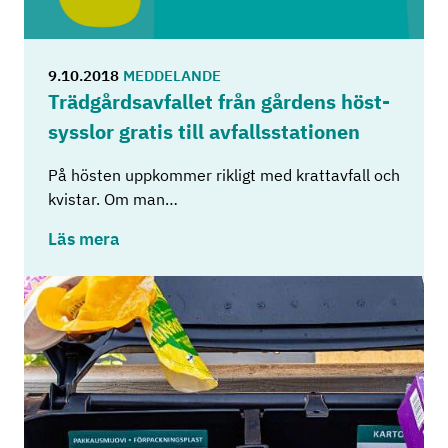
9.10.2018
MEDDELANDE
Träd­gårds­av­fal­let från går­dens höst­
syss­lor gra­tis till av­falls­sta­tio­nen
På hösten uppkommer rikligt med krattavfall och
kvistar. Om man…
Läs mera