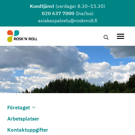
Hoppa till huvudinnehållet
Kundtjänst
(vardagar 8.30–15.30)
020 637 7000
(lna/lsa)
asiakaspalvelu@rosknroll.fi
Sök …
Öppna
Företaget
Öppna undermenyn
Stäng undermenyn
Arbetsplatser
Kontaktuppgifter