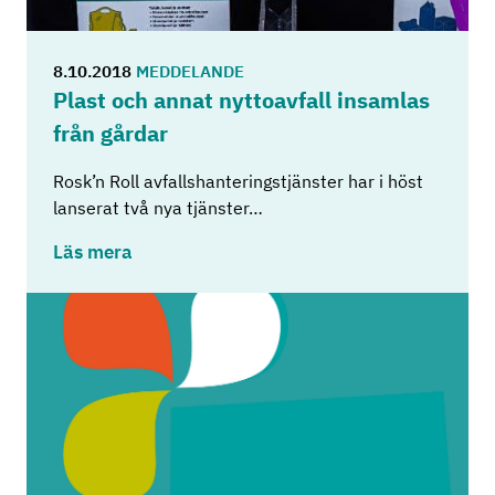
8.10.2018
MEDDELANDE
Plast och annat nyt­to­av­fall in­sam­las
från går­dar
Rosk’n Roll avfallshanteringstjänster har i höst
lanserat två nya tjänster…
Läs mera