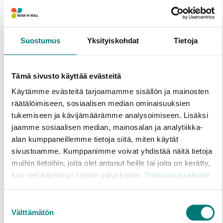
3.9.2018
MEDDELANDE
Suostumus
Yksityiskohdat
Tietoja
3 000 sko­le­le­ver får be­kan­ta sig med
av­falls­cen­tra­ler
Tämä sivusto käyttää evästeitä
3 000 elever i årskurs åtta i västra och östra…
Käytämme evästeitä tarjoamamme sisällön ja mainosten
räätälöimiseen, sosiaalisen median ominaisuuksien
Läs mera
tukemiseen ja kävijämäärämme analysoimiseen. Lisäksi
jaamme sosiaalisen median, mainosalan ja analytiikka-
alan kumppaneillemme tietoja siitä, miten käytät
sivustoamme. Kumppanimme voivat yhdistää näitä tietoja
muihin tietoihin, joita olet antanut heille tai joita on kerätty,
kun olet käyttänyt heidän palvelujaan.
Tietosuojaseloste
Suostumuksen
Välttämätön
valinta