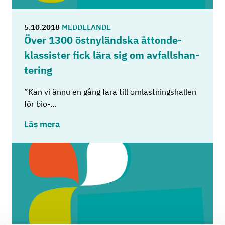
5.10.2018
MEDDELANDE
Över 1300 öst­ny­länds­ka åt­ton­de­
klas­sis­ter fick lära sig om av­falls­han­
te­ring
”Kan vi ännu en gång fara till omlastningshallen
för bio-…
Läs mera