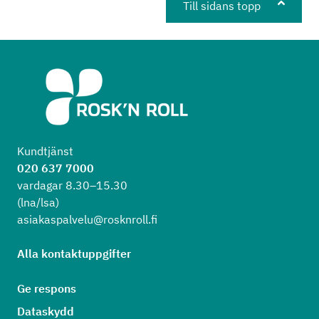
Till sidans topp
Kundtjänst
020 637 7000
vardagar 8.30–15.30
(lna/lsa)
asiakaspalvelu@rosknroll.fi
Alla kontaktuppgifter
Ge respons
Dataskydd