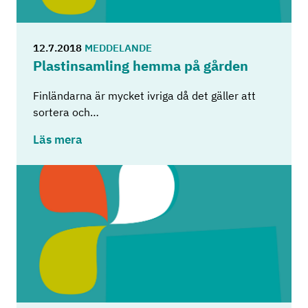
12.7.2018
MEDDELANDE
Plastin­sam­ling hemma på går­den
Finländarna är mycket ivriga då det gäller att
sortera och…
Läs mera