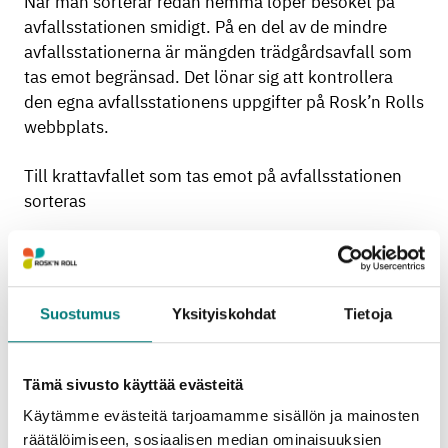
När man sorterar redan hemma löper besöket på
avfallsstationen smidigt. På en del av de mindre
avfallsstationerna är mängden trädgårdsavfall som
tas emot begränsad. Det lönar sig att kontrollera
den egna avfallsstationens uppgifter på Rosk’n Rolls
webbplats.
Till krattavfallet som tas emot på avfallsstationen
sorteras
blad och barr från träd och buskar
gräs, blomdelar
Suostumus
Yksityiskohdat
Tietoja
hö och halm.
På avfallsstationen ska krattavfallet tömmas ur
Tämä sivusto käyttää evästeitä
säckar och balar. Det får inte finnas skräp, vass,
Käytämme evästeitä tarjoamamme sisällön ja mainosten
grenar, äpplen eller invasiva växter bland
räätälöimiseen, sosiaalisen median ominaisuuksien
krattavfallet.