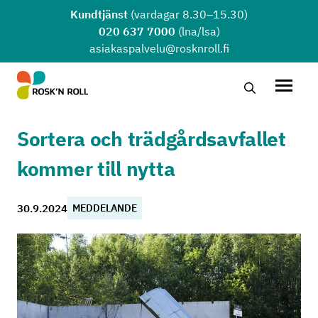
Hoppa till huvudinnehållet
Kundtjänst
(vardagar 8.30–15.30)
020 637 7000
(lna/lsa)
asiakaspalvelu@rosknroll.fi
Sök …
Öppna
Sortera och trädgårdsavfallet
kommer till nytta
30.9.2024
MEDDELANDE