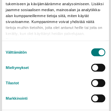
tukemiseen ja kävijämäärämme analysoimiseen. Lisäksi
jaamme sosiaalisen median, mainosalan ja analytiikka-
Den rätta platsen för invasiva växter, såsom
alan kumppaneillemme tietoja siitä, miten käytät
utblommad jättebalsamin, är i blandavfallet
sivustoamme. Kumppanimme voivat yhdistää näitä
packade i en sopsäck.
tietoja muihin tietoihin, joita olet antanut heille tai joita on
kerätty, kun olet käyttänyt heidän palvelujaan.
Krattavfallet samt separat sorterade och packade
Tietosuojaseloste
invasiva växter tas emot avgiftsfritt på
Suostumuksen
avfallsstationerna. Det mottagna krattavfallet
Välttämätön
valinta
komposteras och används i markarbeten på
deponierna.
Mieltymykset
Även kvistar och grenar är avgiftsfritt avfall. Hit
sorteras
Tilastot
grenar från träd och buskar
Markkinointi
vedväxter
trädstammar.