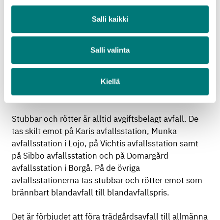
Salli kaikki
Det får varken finnas stubbar eller rötter och inte
heller äpplen eller krattavfall bland kvistarna och
grenarna.
Salli valinta
Kvistarna och grenarna som förs till avfallsstationen
krossas eller flisas och transporteras till värmeverk
Kiellä
för att utnyttjas som energi.
Stubbar och rötter är alltid avgiftsbelagt avfall. De
tas skilt emot på Karis avfallsstation, Munka
avfallsstation i Lojo, på Vichtis avfallsstation samt
på Sibbo avfallsstation och på Domargård
avfallsstation i Borgå. På de övriga
avfallsstationerna tas stubbar och rötter emot som
brännbart blandavfall till blandavfallspris.
Det är förbjudet att föra trädgårdsavfall till allmänna