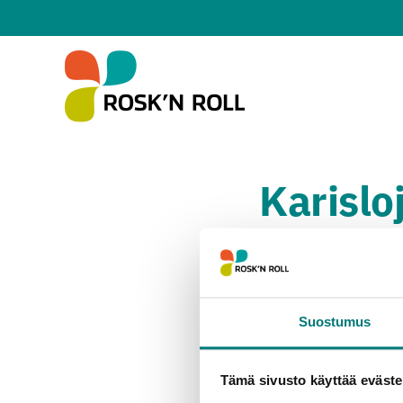
Hoppa till huvudinnehållet
Karislo
Suostumus
Tämä sivusto käyttää eväste