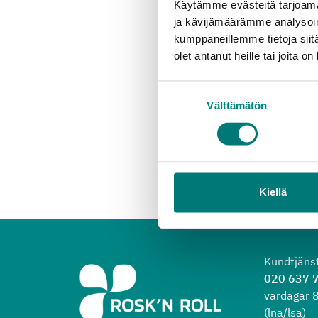
Käytämme evästeitä tarjoama
ja kävijämäärämme analysoim
kumppaneillemme tietoja siitä
olet antanut heille tai joita o
Suostumuksen
Välttämätön
valinta
Kiellä
Kundtjäns
020 637 
vardagar 
(lna/lsa)