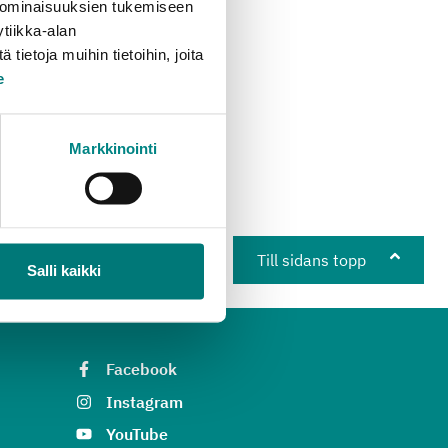
 ominaisuuksien tukemiseen
tiikka-alan
ietoja muihin tietoihin, joita
e
Markkinointi
Till sidans topp
Salli kaikki
Facebook
Instagram
YouTube