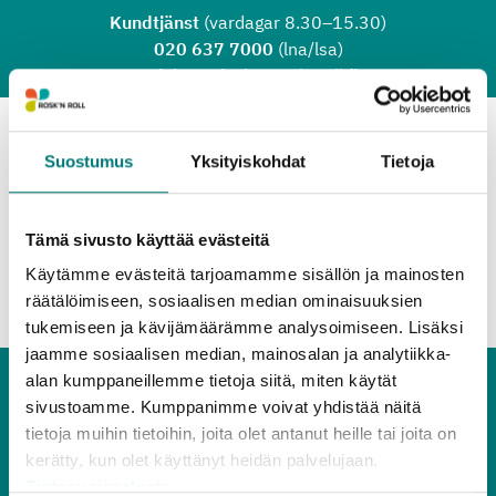
Hoppa till huvudinnehållet
Kundtjänst
(vardagar 8.30–15.30)
020 637 7000
(lna/lsa)
asiakaspalvelu@rosknroll.fi
Sök …
Öppna
Suostumus
Yksityiskohdat
Tietoja
Karis apotek
Tämä sivusto käyttää evästeitä
Käytämme evästeitä tarjoamamme sisällön ja mainosten
Till sidans topp
räätälöimiseen, sosiaalisen median ominaisuuksien
tukemiseen ja kävijämäärämme analysoimiseen. Lisäksi
jaamme sosiaalisen median, mainosalan ja analytiikka-
alan kumppaneillemme tietoja siitä, miten käytät
sivustoamme. Kumppanimme voivat yhdistää näitä
tietoja muihin tietoihin, joita olet antanut heille tai joita on
kerätty, kun olet käyttänyt heidän palvelujaan.
Tietosuojaseloste