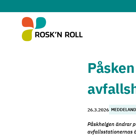
Hoppa till huvudinnehållet
Påsken
avfalls
26.3.2026
MEDDELAND
Påskhelgen ändrar p
avfallsstationernas 