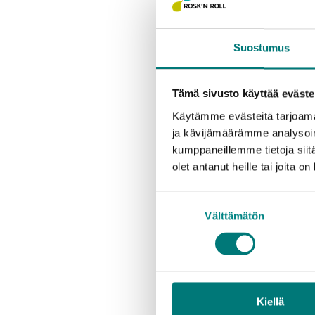
Suostumus
Tämä sivusto käyttää eväste
Käytämme evästeitä tarjoama
Påsken påverkar sopkärl
ja kävijämäärämme analysoim
kumppaneillemme tietoja siitä
Påskfirandet påverk
olet antanut heille tai joita o
den 29 mars. Under 
den 3 april står sop
Suostumuksen
och också under veck
Välttämätön
valinta
Under påskveckan är 
skärtorsdag kväll. P
är avfallsstationerna
avfallsstationerna dä
Kiellä