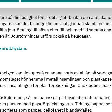
ppettiderna för din närmaste avfallsstation på
rosknroll.fi
.
are på din fastighet lönar det sig att beakta den annalkan
garna kan det ta längre tid än vanligt innan slambilen anl
älla jourtömning till nästa eller till och med till samma da
n är. Jourtömningar utförs också på helgdagar.
knroll.fi/slam
.
helgen kan det uppstå en annan sorts avfall än på vardagar
iumomslaget hör hemma i metallinsamlingen och plastkaps
ras i insamlingen för plastförpackningar. Chokladen smaska
åskblommor, såsom narcisser, pärlhyacinter och tulpaner,
och plasten med plastförpackningarna. Tidningspapper s
 sorteras som papper, cellofanet i blandavfallet.