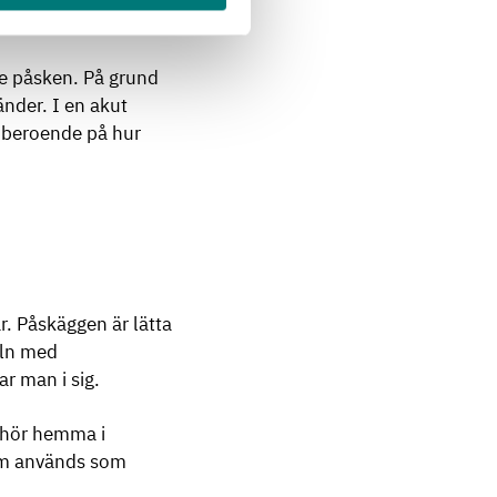
de påsken. På grund
änder. I en akut
g beroende på hur
. Påskäggen är lätta
eln med
r man i sig.
 hör hemma i
om används som