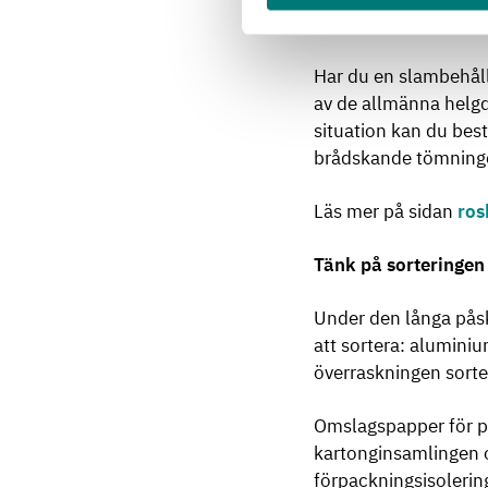
Du kan kontrollera ö
Har du en slambehåll
av de allmänna helgda
situation kan du best
brådskande tömninge
Läs mer på sidan
ros
Tänk på sorteringen
Under den långa påsk
att sortera: alumin
överraskningen sorte
Omslagspapper för p
kartonginsamlingen 
förpackningsisolering