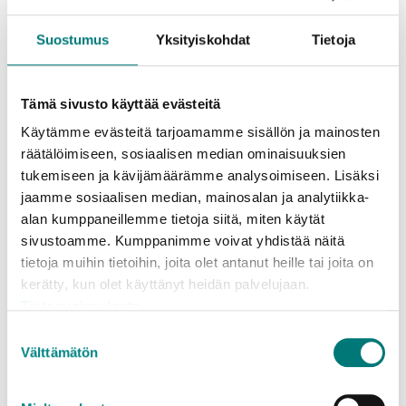
Suostumus
Yksityiskohdat
Tietoja
Min räkning innehåller
tilläggsavgifter, vad är det fråga om?
Tämä sivusto käyttää evästeitä
Käytämme evästeitä tarjoamamme sisällön ja mainosten
räätälöimiseen, sosiaalisen median ominaisuuksien
Jag har flyttat och fick en
tukemiseen ja kävijämäärämme analysoimiseen. Lisäksi
betalningspåminnelse med
jaamme sosiaalisen median, mainosalan ja analytiikka-
avfallsfakturan. Har inte min
alan kumppaneillemme tietoja siitä, miten käytät
adressändring kommit fram?
sivustoamme. Kumppanimme voivat yhdistää näitä
tietoja muihin tietoihin, joita olet antanut heille tai joita on
kerätty, kun olet käyttänyt heidän palvelujaan.
Tietosuojaseloste
Var är en e-faktura och hur kan jag
Suostumuksen
börja använda en sådan?
Välttämätön
valinta