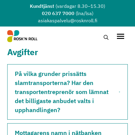
Hoppa till huvudinnehållet
Kundtjänst
(vardagar 8.30–15.30)
020 637 7000
(lna/lsa)
asiakaspalvelu@rosknroll.fi
Sök …
Öppna
Avgifter
På vilka grunder prissätts
slamtransporterna? Har den
transportentreprenör som lämnat
det billigaste anbudet valts i
upphandlingen?
Mottagarens namn i nätbanken