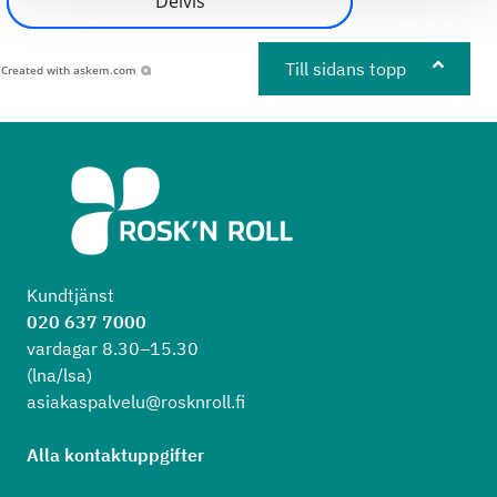
Delvis
Till sidans topp
Created with
askem.com
Kundtjänst
020 637 7000
vardagar 8.30–15.30
(lna/lsa)
asiakaspalvelu@rosknroll.fi
Alla kontaktuppgifter