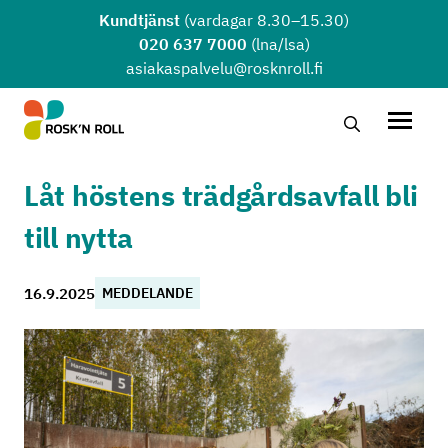
Hoppa till huvudinnehållet
Kundtjänst
(vardagar 8.30–15.30)
020 637 7000
(lna/lsa)
asiakaspalvelu@rosknroll.fi
Sök …
Öppna
Låt höstens trädgårdsavfall bli
till nytta
16.9.2025
MEDDELANDE