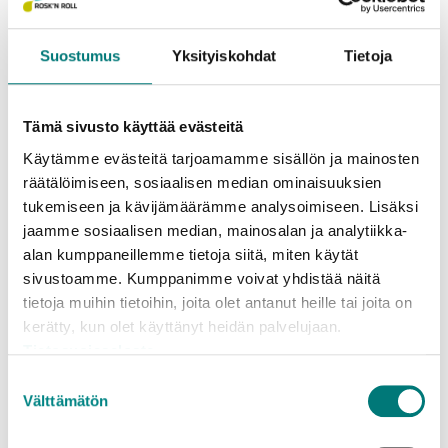
avfallscentralerna och används för markarbeten.
Det får varken innehålla kvistar eller invasiva växter.
Suostumus
Yksityiskohdat
Tietoja
Invasiva växter tas också emot avgiftsfritt. De bör
packas i sopsäck och sorteras som brännbart
Tämä sivusto käyttää evästeitä
blandavfall.
Käytämme evästeitä tarjoamamme sisällön ja mainosten
Bland kvistarna och grenarna får man föra alla
räätälöimiseen, sosiaalisen median ominaisuuksien
vedväxter och lass med kottar. Kvistarna flisas och
tukemiseen ja kävijämäärämme analysoimiseen. Lisäksi
jaamme sosiaalisen median, mainosalan ja analytiikka-
återvinns som energi. Det få inte finnas stubbar och
alan kumppaneillemme tietoja siitä, miten käytät
rötter bland dem eftersom myllan, som följer med
sivustoamme. Kumppanimme voivat yhdistää näitä
dem, förorsakar problem vid den fortsatta
tietoja muihin tietoihin, joita olet antanut heille tai joita on
behandlingen.
kerätty, kun olet käyttänyt heidän palvelujaan.
Tietosuojaseloste
Hushållen får också avgiftsfritt föra överblivna
frukter till avfallsstationen, men i mindre kvantiteter
Suostumuksen
Välttämätön
än övrigt trädgårdsavfall: högst 200 liter per gång till
valinta
samtliga avfallsstationer. Frukterna fraktas från