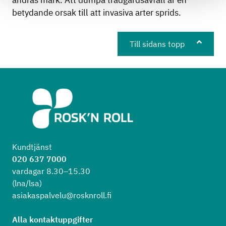
andras mark. Att dumpa trädgårdsavfall är en
betydande orsak till att invasiva arter sprids.
Till sidans topp
Kundtjänst
020 637 7000
vardagar 8.30–15.30
(lna/lsa)
asiakaspalvelu@rosknroll.fi
Alla kontaktuppgifter