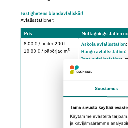
Fastighetens blandavfallskärl
Avfallsstationer:
Pris
Mottagningsställen o
8.00 € / under 200 l
Askola avfallsstation
:
3
18.80 € / påbörjad m
Hangö avfallsstation
:
Ingå avfallsstation
: u
Karis avfallsstation
: 
Karislojo avfallsstatio
Högfors avfallsstation
Lojo avfallscentral
: i
Suostumus
Lovisa avfallsstation
:
Borgnäs avfallsstatio
Tämä sivusto käyttää eväste
Borgå avfallscentral
:
Käytämme evästeitä tarjoama
Pusula avfallsstation
:
ja kävijämäärämme analysoim
Strömfors avfallsstat