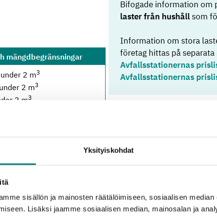
Bifogade information om 
laster från hushåll
som fö
Information om stora laste
företag hittas på separata 
ch mängdbegränsningar
Avfallsstationernas prisli
3
 under 2 m
Avfallsstationernas prisli
3
 under 2 m
3
nder 2 m
3
under 2 m
3
n
: under 2 m
3
: under 2 m
ngen mängdbegränsning
Yksityiskohdat
3
 under 2 m
3
n
: under 2 m
itä
 ingen mängdbegränsning
3
mme sisällön ja mainosten räätälöimiseen, sosiaalisen median
 under 2 m
iseen. Lisäksi jaamme sosiaalisen median, mainosalan ja analy
3
ion
: under 2 m