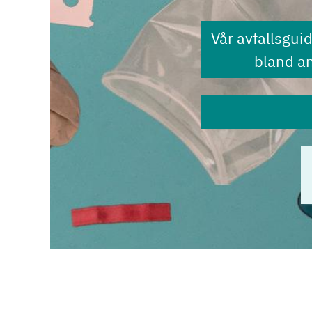
Vår avfallsgui
bland a