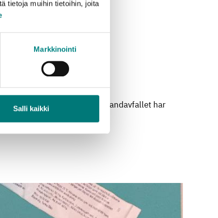
ietoja muihin tietoihin, joita
e
Markkinointi
nvänds för energiutvinning. Blandavfallet har
Salli kaikki