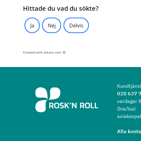
Hittade du vad du sökte?
Ja
Nej
Delvis
Created with
askem.com
Kundtjäns
020 637 
vardagar 
(lna/lsa)
asiakaspal
Alla kont