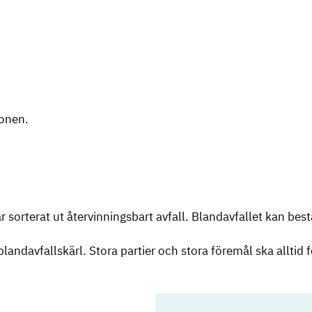
ionen.
 sorterat ut återvinningsbart avfall. Blandavfallet kan bestå 
andavfallskärl. Stora partier och stora föremål ska alltid fö