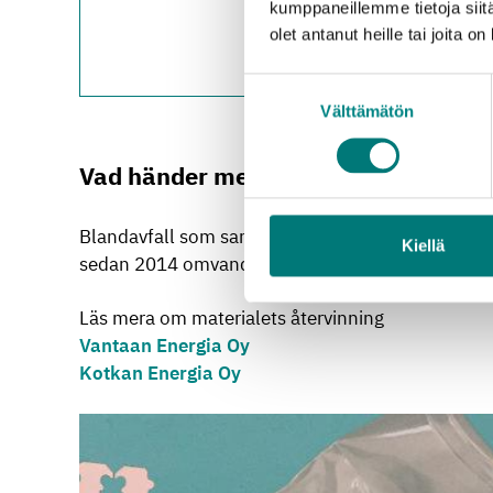
kumppaneillemme tietoja siitä
Sibbo avfallsstation
: 
olet antanut heille tai joita o
Ekenäs avfallsstation
Vichtis avfallsstation
:
Suostumuksen
Välttämätön
valinta
Vad händer med avfallet?
Blandavfall som samlats in från fastigheter och b
Kiellä
sedan 2014 omvandlats till elektricitet och värme i
Läs mera om materialets återvinning
Vantaan Energia Oy
Kotkan Energia Oy