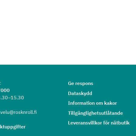
t
Ge respons
7000
Dataskydd
8.30–15.30
Information om kakor
velu@rosknroll.fi
Tillgänglighetsutlåtande
Leveransvillkor för nätbutik
aktuppgifter