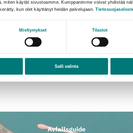
, miten käytät sivustoamme. Kumppanimme voivat yhdistää näitä t
3
under 2 m
n kerätty, kun olet käyttänyt heidän palvelujaan.
Tietosuojaselost
3
: under 2 m
3
 under 2 m
Mieltymykset
Tilastot
rännbart blandavfall som mottagits på avfallsstationerna a
Salli valinta
 ett avfallskraftverk.
Avfallsguide