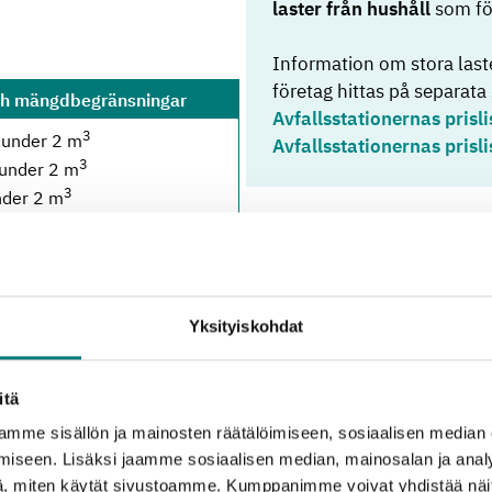
laster från hushåll
som fö
Information om stora laste
företag hittas på separata 
ch mängdbegränsningar
Avfallsstationernas prisli
3
 under 2 m
Avfallsstationernas prisli
3
 under 2 m
3
nder 2 m
3
under 2 m
3
n
: under 2 m
3
: under 2 m
ngen mängdbegränsning
Yksityiskohdat
3
 under 2 m
3
n
: under 2 m
 ingen mängdbegränsning
itä
3
 under 2 m
mme sisällön ja mainosten räätälöimiseen, sosiaalisen median
3
ion
: under 2 m
iseen. Lisäksi jaamme sosiaalisen median, mainosalan ja analy
3
under 2 m
, miten käytät sivustoamme. Kumppanimme voivat yhdistää näitä t