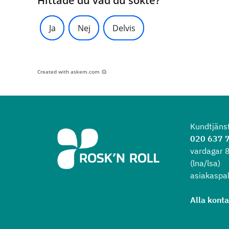
Hittade du vad du sökte?
Ja
Nej
Delvis
Created with
askem.com
Kundtjäns
020 637 
vardagar 
(lna/lsa)
asiakaspal
Alla kont