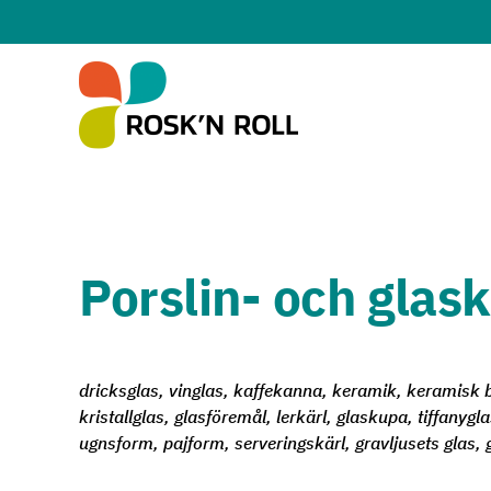
Hoppa till huvudinnehållet
Porslin- och glask
dricksglas, vinglas, kaffekanna, keramik, keramisk
kristallglas, glasföremål, lerkärl, glaskupa, tiffanygl
ugnsform, pajform, serveringskärl, gravljusets glas, 