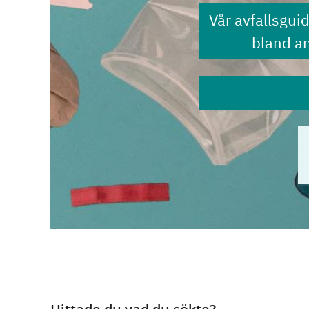
Vår avfallsgui
bland a