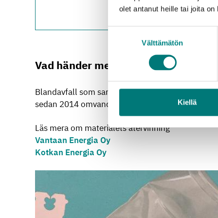
Ekenäs avfallsstation
olet antanut heille tai joita o
Vichtis avfallsstation
:
Suostumuksen
Välttämätön
valinta
Vad händer med avfallet?
Blandavfall som samlats in från fastigheter och b
Kiellä
sedan 2014 omvandlats till elektricitet och värme i
Läs mera om materialets återvinning
Vantaan Energia Oy
Kotkan Energia Oy