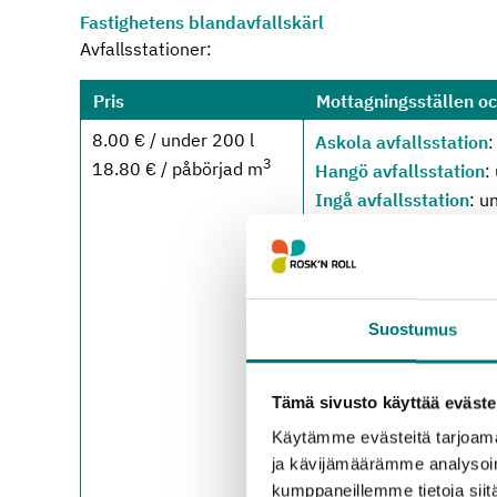
Fastighetens blandavfallskärl
Avfallsstationer:
Pris
Mottagningsställen o
8.00 € / under 200 l
Askola avfallsstation
:
3
18.80 € / påbörjad m
Hangö avfallsstation
:
Ingå avfallsstation
: u
Karis avfallsstation
: 
Karislojo avfallsstatio
Högfors avfallsstation
Lojo avfallscentral
: i
Suostumus
Lovisa avfallsstation
:
Borgnäs avfallsstatio
Borgå avfallscentral
:
Tämä sivusto käyttää eväste
Pusula avfallsstation
:
Käytämme evästeitä tarjoama
Strömfors avfallsstat
ja kävijämäärämme analysoim
Sibbo avfallsstation
: 
kumppaneillemme tietoja siitä