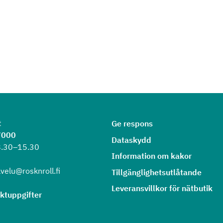
t
Ge respons
7000
Dataskydd
8.30–15.30
Information om kakor
velu@rosknroll.fi
Tillgänglighetsutlåtande
Leveransvillkor för nätbutik
aktuppgifter