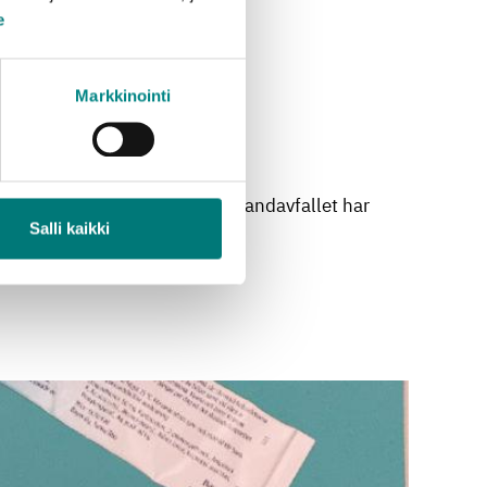
e
Markkinointi
nvänds för energiutvinning. Blandavfallet har
Salli kaikki