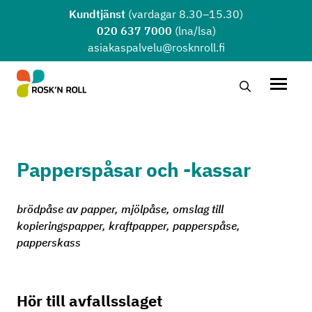
Hoppa till huvudinnehållet
Kundtjänst
(vardagar 8.30–15.30)
020 637 7000
(lna/lsa)
asiakaspalvelu@rosknroll.fi
Sök …
Öppna
Papperspåsar och -kassar
brödpåse av papper, mjölpåse, omslag till
kopieringspapper, kraftpapper, papperspåse,
papperskass
Hör till avfallsslaget