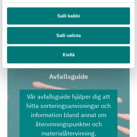
förpackningskartonger- och papper samt
högtryckslaminat. Returfiber ersätter trä. Efter att
Salli kaikki
materialet har använts på nytt tillräckligt många
gånger, kan man ännu använda det som till exempel
bioenergi eller som jordförbättringsmedel.
Salli valinta
Läs mera om materialets återvinning
Finlands Förpackningsåtervinning RINKI Ab
Kiellä
Avfallsguide
Vår avfallsguide hjälper dig att
hitta sorteringsanvisningar och
information bland annat om
återvinningspunkter och
materialåtervinning.