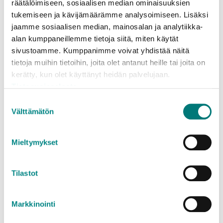
räätälöimiseen, sosiaalisen median ominaisuuksien
separata sidor med prislistor:
tukemiseen ja kävijämäärämme analysoimiseen. Lisäksi
Avfallsstationernas prislista för hushåll
jaamme sosiaalisen median, mainosalan ja analytiikka-
(små och stora laster)
alan kumppaneillemme tietoja siitä, miten käytät
Avfallsstationernas prislista för företag (små
sivustoamme. Kumppanimme voivat yhdistää näitä
och stora laster)
tietoja muihin tietoihin, joita olet antanut heille tai joita on
kerätty, kun olet käyttänyt heidän palvelujaan.
Tietosuojaseloste
Suostumuksen
Välttämätön
valinta
Vad händer med avfallet?
Mieltymykset
Kartong – det vill säga fiberförpackningar behandlas
huvudsakligen i hemlandet. Genom återvinning kan
Tilastot
returfiber tas till vara från fiberförpackningarna.
Eventuella plast- eller aluminiumhinnor avlägsnas
från kartongen och tas till vara separat. Av returfiber
Markkinointi
kan man bl.a. tillverka hylsor för mjukpapper, olika