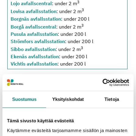
3
Lojo avfallscentral
: under 2 m
3
Lovisa avfallsstation
: under 2 m
Borgnäs avfallsstation
: under 200 l
3
Borgå avfallscentral
: under 2 m
Pusula avfallsstation
: under 200 l
Strömfors avfallsstation
: under 200 l
3
Sibbo avfallsstation
: under 2 m
Ekenäs avfallsstation
: under 200 l
Vichtis avfallsstation
: under 200 l
Bifogade information om priser och
mängdbegränsningar gäller
små laster från
Suostumus
Yksityiskohdat
Tietoja
hushåll
som förs till avfallsstationen. (Moms
25,5 %.)
Tämä sivusto käyttää evästeitä
Information om stora laster från hushåll samt
Käytämme evästeitä tarjoamamme sisällön ja mainosten
små och stora laster från företag hittas på