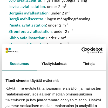
Lojo avfallscentral
: ingen mängdbegränsning
3
Lovisa avfallsstation
: under 2 m
3
Borgnäs avfallsstation
: under 2 m
Borgå avfallscentral
: ingen mängdbegränsning
3
Pusula avfallsstation
: under 2 m
3
Strömfors avfallsstation
: under 2 m
3
Sibbo avfallsstation
: under 2 m
3
Ekenäs avfallsstation
: under 2 m
3
Vichtis avfallsstation
: under 2 m
Suostumus
Yksityiskohdat
Tietoja
Bifogade information om priser och
mängdbegränsningar gäller
små laster från
Tämä sivusto käyttää evästeitä
hushåll
som förs till avfallsstationen. (Moms
25,5 %.)
Käytämme evästeitä tarjoamamme sisällön ja mainosten
räätälöimiseen, sosiaalisen median ominaisuuksien
Information om stora laster från hushåll samt
tukemiseen ja kävijämäärämme analysoimiseen. Lisäksi
små och stora laster från företag hittas på
jaamme sosiaalisen median, mainosalan ja analytiikka-