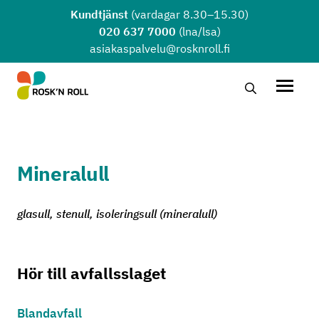
Hoppa till huvudinnehållet
Kundtjänst
(vardagar 8.30–15.30)
020 637 7000
(lna/lsa)
asiakaspalvelu@rosknroll.fi
Sök …
Öppna
Mineralull
glasull, stenull, isoleringsull (mineralull)
Hör till avfallsslaget
Blandavfall