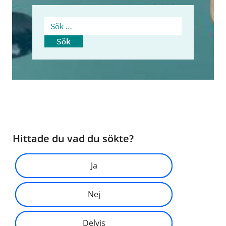
Sök …
Sök
Hittade du vad du sökte?
Ja
Nej
Delvis