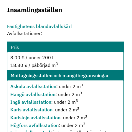
Insamlingsställen
Fastighetens blandavfallskärl
Avfallsstationer:
Pris
8.00 € / under 200 l
3
18.80 € / påbörjad m
Mottagningsställen och mängdbegränsningar
3
Askola avfallsstation
: under 2 m
3
Hangö avfallsstation
: under 2 m
3
Ingå avfallsstation
: under 2 m
3
Karis avfallsstation
: under 2 m
3
Karislojo avfallsstation
: under 2 m
3
Högfors avfallsstation
: under 2 m