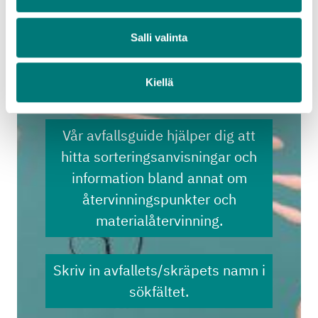
Läs mera om materialets återvinning
Vantaan Energia Oy
Kotkan Energia Oy
Salli valinta
Kiellä
Avfallsguide
Vår avfallsguide hjälper dig att
hitta sorteringsanvisningar och
information bland annat om
återvinningspunkter och
materialåtervinning.
Skriv in avfallets/skräpets namn i
sökfältet.