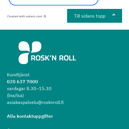
Till sidans topp
Created with
askem.com
Kundtjänst
020 637 7000
vardagar 8.30–15.30
(lna/lsa)
asiakaspalvelu@rosknroll.fi
Alla kontaktuppgifter