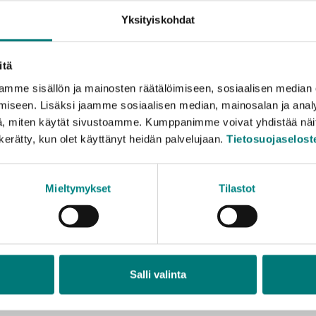
 50 st/parti
Yksityiskohdat
n
: 3 samma slags
 50 st/parti
 3 samma slags
itä
 50 st/parti
mme sisällön ja mainosten räätälöimiseen, sosiaalisen median
 3 samma slags
iseen. Lisäksi jaamme sosiaalisen median, mainosalan ja analy
 50 st/parti
, miten käytät sivustoamme. Kumppanimme voivat yhdistää näitä t
ion
: 3 samma slags
n kerätty, kun olet käyttänyt heidän palvelujaan.
Tietosuojaselost
 50 st/parti
3 samma slags
50 st/parti
Mieltymykset
Tilastot
: 3 samma apparater/parti,
 3 samma slags
50 st/parti
Salli valinta