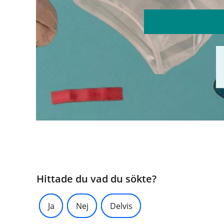
Hittade du vad du sökte?
Ja
Nej
Delvis