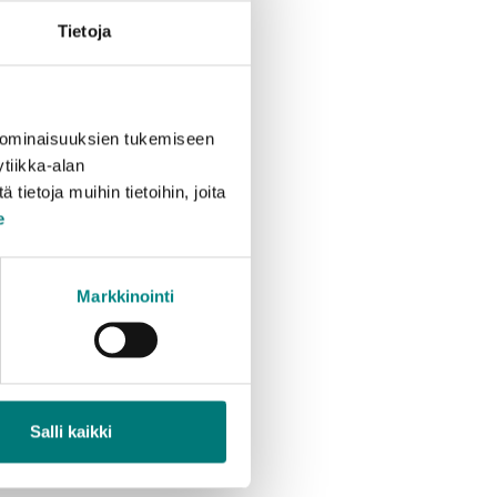
Tietoja
 ominaisuuksien tukemiseen
tiikka-alan
ietoja muihin tietoihin, joita
e
Markkinointi
Salli kaikki