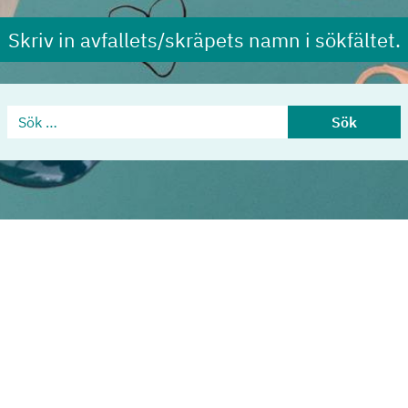
Skriv in avfallets/skräpets namn i sökfältet.
Sök …
Sök