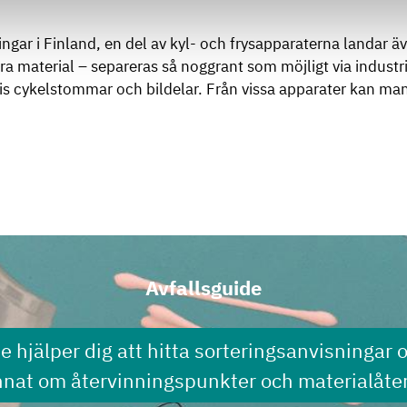
ingar i Finland, en del av kyl- och frysapparaterna landar äv
ra material – separeras så noggrant som möjligt via industr
lvis cykelstommar och bildelar. Från vissa apparater kan 
Avfallsguide
de hjälper dig att hitta sorteringsanvisningar 
nnat om återvinningspunkter och materialåter