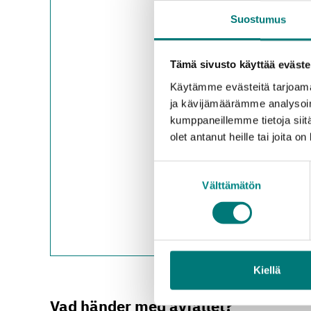
apparater/parti, lysrör
Suostumus
Borgnäs avfallsstatio
apparater/parti, lysrör
Borgå avfallscentral
:
Tämä sivusto käyttää eväste
apparater/parti, lysrör
Käytämme evästeitä tarjoama
Pusula avfallsstation
:
ja kävijämäärämme analysoim
apparater/parti, lysrör
kumppaneillemme tietoja siitä
Strömfors avfallsstat
olet antanut heille tai joita o
apparater/parti, lysrör
Sibbo avfallsstation
: 
Suostumuksen
apparater/part, lysrör 
Välttämätön
valinta
Ekenäs avfallsstation
lysrör 50 st/parti
Vichtis avfallsstation
:
apparater/parti lysrör 
Kiellä
Vad händer med avfallet?