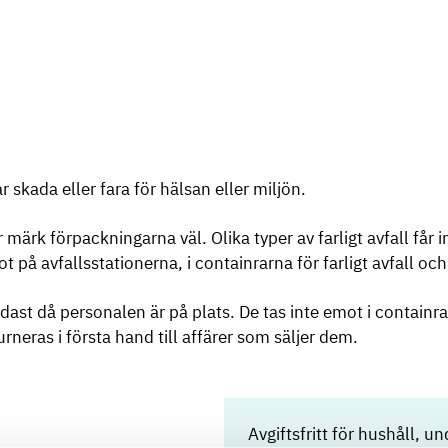
r skada eller fara för hälsan eller miljön.
ler märk förpackningarna väl. Olika typer av farligt avfall 
emot på avfallsstationerna, i containrarna för farligt avfall
ndast då personalen är på plats. De tas inte emot i containra
neras i första hand till affärer som säljer dem.
Avgiftsfritt för hushåll, u