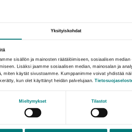
Farligt avfall från företag,
Avfallsstationernas prislis
Mängdbegränsning för conta
Mottagning av farligt avfa
Yksityiskohdat
itä
mme sisällön ja mainosten räätälöimiseen, sosiaalisen median
iseen. Lisäksi jaamme sosiaalisen median, mainosalan ja analy
ög temperatur, där de oskadliggörs. Energi som frigörs tas t
, miten käytät sivustoamme. Kumppanimme voivat yhdistää näitä t
n kerätty, kun olet käyttänyt heidän palvelujaan.
Tietosuojaselost
Mieltymykset
Tilastot