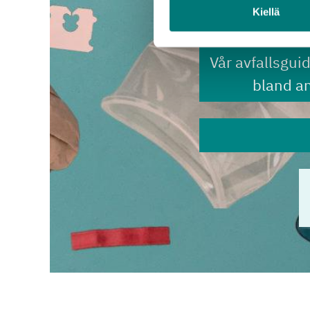
Kiellä
Vår avfallsgui
bland a