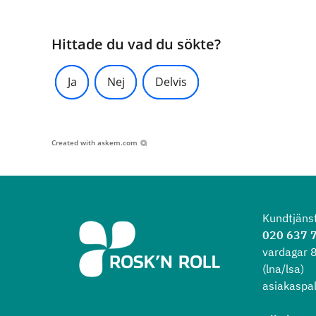
Hittade du vad du sökte?
Ja
Nej
Delvis
Created with
askem.com
Kundtjäns
020 637 
vardagar 
(lna/lsa)
asiakaspal