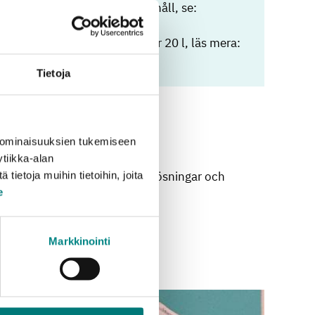
 partier på över 50 kg från hushåll, se:
ta för farligt avfall
inrar för farligt avfall, under 20 l, läs mera:
ll
Tietoja
 ominaisuuksien tukemiseen
tiikka-alan
illvara. Lösningsmedel, glykollösningar och
ietoja muihin tietoihin, joita
e
Markkinointi