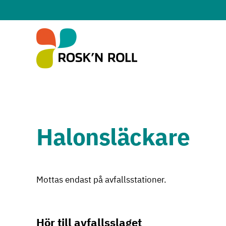
Hoppa till huvudinnehållet
Halonsläckare
Mottas endast på avfallsstationer.
Hör till avfallsslaget