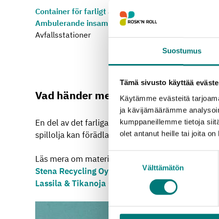
Container för farligt avfall
Ambulerande insamling
Avfallsstationer
Suostumus
Tämä sivusto käyttää eväste
Vad händer med avfallet?
Käytämme evästeitä tarjoama
ja kävijämäärämme analysoim
En del av det farliga avfallet värmebehandlas i h
kumppaneillemme tietoja siitä
olet antanut heille tai joita o
spillolja kan förädlas för återanvändning.
Suostumuksen
Läs mera om materialets återvinning
Välttämätön
valinta
Stena Recycling Oy
Lassila & Tikanoja Oyj