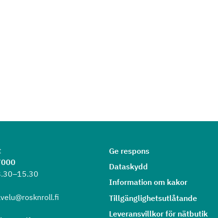
t
Ge respons
7000
Dataskydd
8.30–15.30
Information om kakor
velu@rosknroll.fi
Tillgänglighetsutlåtande
Leveransvillkor för nätbutik