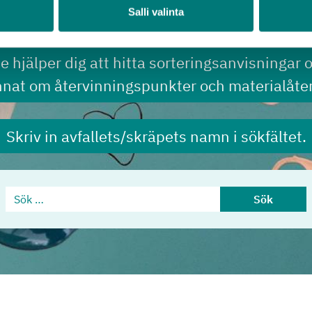
Avfallsguide
Salli valinta
de hjälper dig att hitta sorteringsanvisningar 
nnat om återvinningspunkter och materialåter
Skriv in avfallets/skräpets namn i sökfältet.
Sök …
Sök