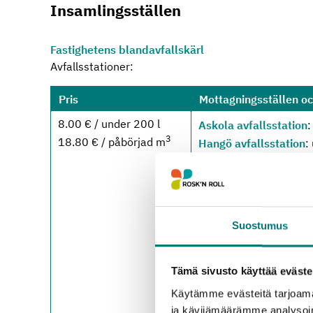
Insamlingsställen
Fastighetens blandavfallskärl
Avfallsstationer:
Pris
Mottagningsställen o
8.00 € / under 200 l
Askola avfallsstation
:
3
18.80 € / påbörjad m
Hangö avfallsstation
:
Ingå avfallsstation
: u
Karis avfallsstation
: 
Karislojo avfallsstatio
Högfors avfallsstation
Suostumus
Lojo avfallscentral
: i
Lovisa avfallsstation
:
Borgnäs avfallsstatio
Tämä sivusto käyttää eväste
Borgå avfallscentral
:
Käytämme evästeitä tarjoama
Pusula avfallsstation
:
ja kävijämäärämme analysoim