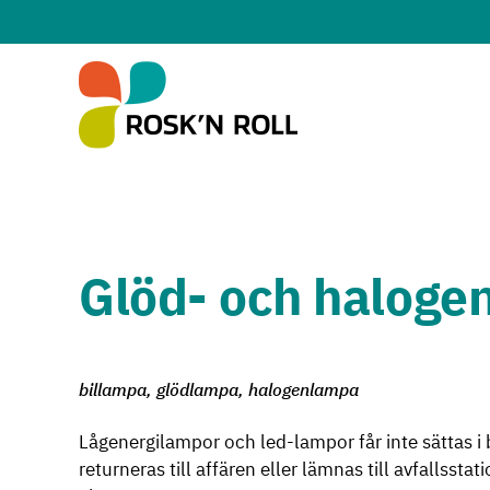
Hoppa till huvudinnehållet
Glöd- och haloge
billampa, glödlampa, halogenlampa
Lågenergilampor och led-lampor får inte sättas i 
returneras till affären eller lämnas till avfallsstat