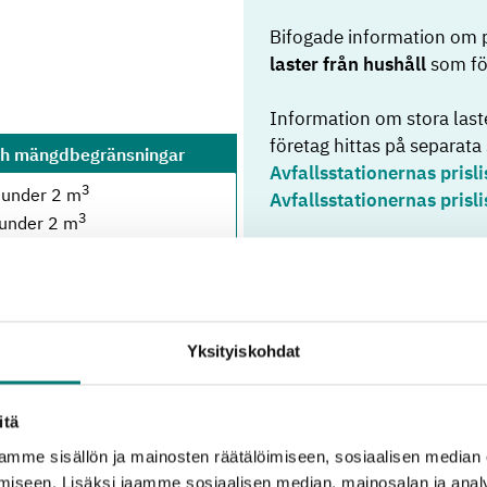
Bifogade information om 
laster från hushåll
som fö
Information om stora laste
företag hittas på separata 
ch mängdbegränsningar
Avfallsstationernas prisli
3
 under 2 m
Avfallsstationernas prisli
3
 under 2 m
3
nder 2 m
3
under 2 m
3
n
: under 2 m
3
: under 2 m
Yksityiskohdat
ngen mängdbegränsning
3
 under 2 m
3
n
: under 2 m
itä
 ingen mängdbegränsning
mme sisällön ja mainosten räätälöimiseen, sosiaalisen median
3
 under 2 m
iseen. Lisäksi jaamme sosiaalisen median, mainosalan ja analy