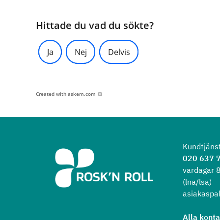
Hittade du vad du sökte?
Ja
Nej
Delvis
Created with
askem.com
Kundtjäns
020 637 
vardagar 
(lna/lsa)
asiakaspal
Alla kont