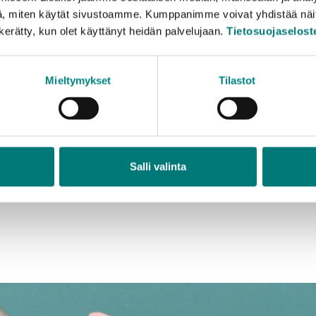
3
ion
: under 2 m
, miten käytät sivustoamme. Kumppanimme voivat yhdistää näitä t
3
under 2 m
n kerätty, kun olet käyttänyt heidän palvelujaan.
Tietosuojaselost
3
: under 2 m
3
 under 2 m
Mieltymykset
Tilastot
Salli valinta
rännbart blandavfall som mottagits på avfallsstationerna a
 ett avfallskraftverk.