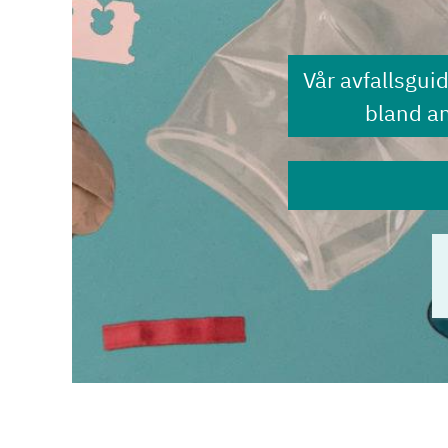
Vår avfallsgui
bland a