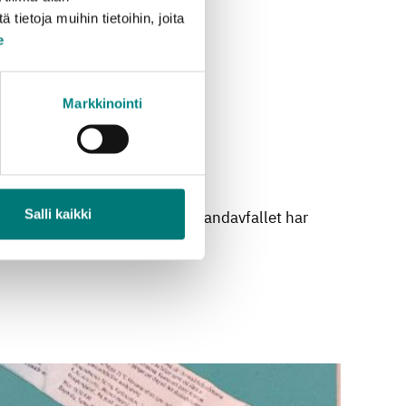
ietoja muihin tietoihin, joita
e
Markkinointi
Salli kaikki
nvänds för energiutvinning. Blandavfallet har