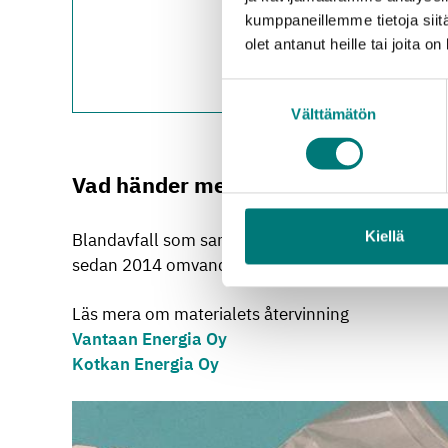
Strömfors avfallsstat
kumppaneillemme tietoja siitä
Sibbo avfallsstation
: 
olet antanut heille tai joita o
Ekenäs avfallsstation
Suostumuksen
Vichtis avfallsstation
:
Välttämätön
valinta
Vad händer med avfallet?
Kiellä
Blandavfall som samlats in från fastigheter och b
sedan 2014 omvandlats till elektricitet och värme i
Läs mera om materialets återvinning
Vantaan Energia Oy
Kotkan Energia Oy