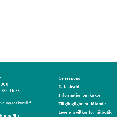
t
Ge respons
7000
Dataskydd
8.30–15.30
Information om kakor
velu@rosknroll.fi
Tillgänglighetsutlåtande
Leveransvillkor för nätbutik
aktuppgifter