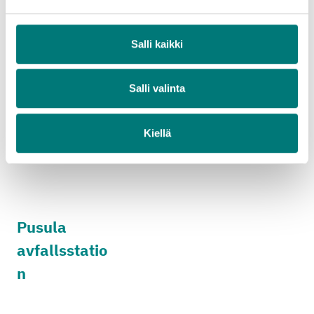
Salli kaikki
Borgå
Salli valinta
avfallscentr
al
Kiellä
Pusula
avfallsstatio
n