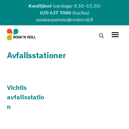
Hoppa till huvudinnehållet
Kundtjänst
(vardagar 8.30–15.30)
020 637 7000
(lna/lsa)
asiakaspalvelu@rosknroll.fi
Sök …
Öppna
Avfallsstationer
Vichtis
avfallsstatio
n