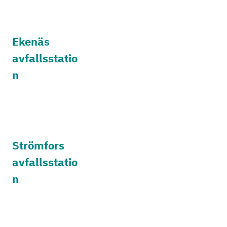
Ekenäs
avfallsstatio
n
Strömfors
avfallsstatio
n