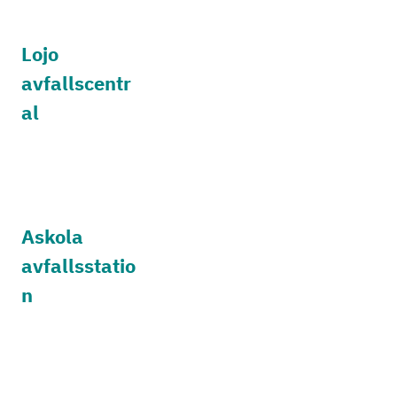
Lojo
avfallscentr
al
Askola
avfallsstatio
n