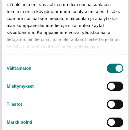
n
räätälöimiseen, sosiaalisen median ominaisuuksien
tukemiseen ja kävijämäärämme analysoimiseen. Lisäksi
jaamme sosiaalisen median, mainosalan ja analytiikka-
alan kumppaneillemme tietoja siitä, miten käytät
sivustoamme. Kumppanimme voivat yhdistää näitä
tietoja muihin tietoihin, joita olet antanut heille tai joita on
Lovisa
kerätty, kun olet käyttänyt heidän palvelujaan.
avfallsstatio
Tietosuojaseloste
Suostumuksen
n
Välttämätön
valinta
Mieltymykset
Borgnäs
Tilastot
avfallsstatio
Markkinointi
n