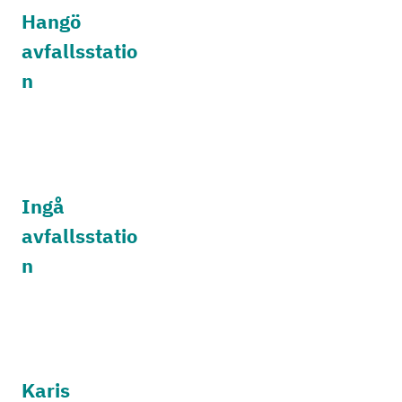
Hangö
avfallsstatio
n
Ingå
avfallsstatio
n
Karis