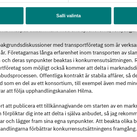
llstransporter.
Salli valinta
vtalsperioden uppdateras fastigheternas tömningsuppgifte
a finslipas tillsammans med entreprenörerna, förtydligar 
 bakgrundsdiskussioner med transportföretag som är verks
t år. Företagarnas långa erfarenhet inom transporten av slam
 och deras synpunkter beaktas i konkurrensutsättningen. 
rtföretag som möjligt också kommer att delta i marknadsd
anbudsprocessen. Offentliga kontrakt är stabila affärer, så de
ud som en del av ett konsortium, till exempel även med min
r att följa upphandlingskanalen Hilma.
t att publicera ett tillkännagivande om starten av en mark
 förpliktar dig inte att delta i själva anbudet, så jag rekom
ar och lägger fram sina egna synpunkter. Att beakta olika 
andlingarna förbättrar konkurrensutsättningens framgång.