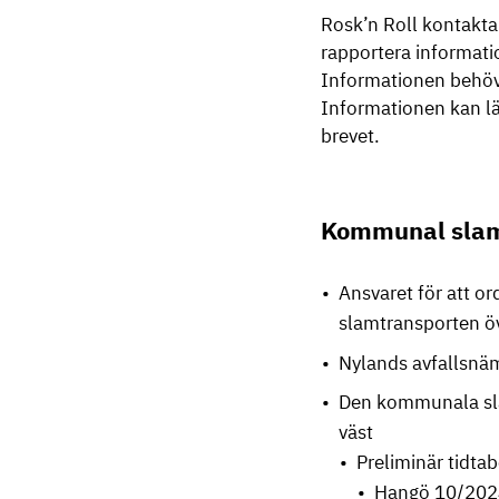
Rosk’n Roll kontakta
rapportera informati
Informationen behövs
Informationen kan l
brevet.
Kommunal slamt
Ansvaret för att o
slamtransporten öv
Nylands avfallsnä
Den kommunala sla
väst
Preliminär tidtab
Hangö 10/202