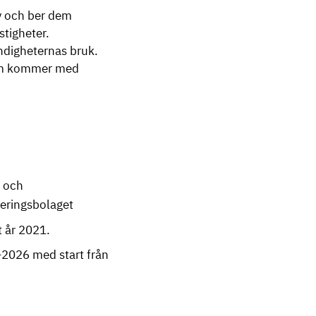
ev och ber dem
tigheter.
ndigheternas bruk.
som kommer med
r och
teringsbolaget
 år 2021.
2026 med start från