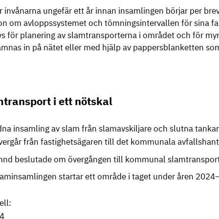
r invånarna ungefär ett år innan insamlingen börjar per br
on om avloppssystemet och tömningsintervallen för sina fas
 för planering av slamtransporterna i området och för my
ämnas in på nätet eller med hjälp av pappersblanketten 
ransport i ett nötskal
rdna insamling av slam från slamavskiljare och slutna tanka
ergår från fastighetsägaren till det kommunala avfallshan
mnd beslutade om övergången till kommunal slamtransport
minsamlingen startar ett område i taget under åren 2024–
ell:
4