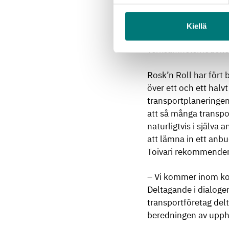
2 år, bekant från avfa
Kiellä
– Under den första a
verksamhetsmodellern
Rosk’n Roll har fört
över ett och ett halv
transportplaneringen
att så många transpo
naturligtvis i själva 
att lämna in ett anb
Toivari rekommendera
– Vi kommer inom kor
Deltagande i dialogen
transportföretag delt
beredningen av upph