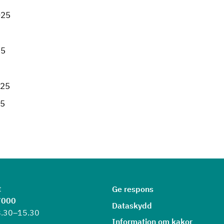
025
25
025
25
t
Ge respons
7000
Dataskydd
8.30–15.30
Information om kakor