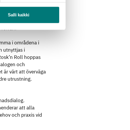
Salli kaikki
r och
Toivari.
amma i områdena i
 utnyttjas i
Rosk’n Roll hoppas
ialogen och
t är värt att överväga
dre utrustning.
nadsdialog.
menderar att alla
behov och praxis vid