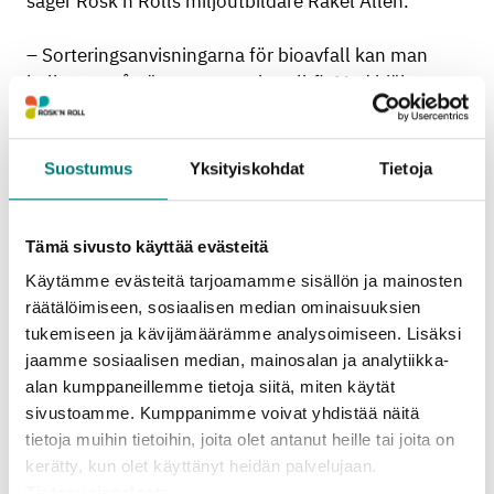
säger Rosk’n Rolls miljöutbildare Rakel Allén.
– Sorteringsanvisningarna för bioavfall kan man
kolla upp på nätet www.rosknroll.fi. Med hjälp av
instruktionerna är det så lätt att sortera att var och
en av oss klarar det hur enkelt som helst, tillägger
Allén.
Suostumus
Yksityiskohdat
Tietoja
Minst lika viktigt är det att minimera mängden
onödigt bioavfall, det vill säga matsvinn. Köp och
Tämä sivusto käyttää evästeitä
tillred så mycket mat som behövs, bunkra inte upp
Käytämme evästeitä tarjoamamme sisällön ja mainosten
för säkerhets skull.
räätälöimiseen, sosiaalisen median ominaisuuksien
tukemiseen ja kävijämäärämme analysoimiseen. Lisäksi
Grillsäsongen är inte heller förbi, påminner Allén.
jaamme sosiaalisen median, mainosalan ja analytiikka-
Överbliven mat lämpar sig utmärkt till exempel på
alan kumppaneillemme tietoja siitä, miten käytät
grillen.
sivustoamme. Kumppanimme voivat yhdistää näitä
tietoja muihin tietoihin, joita olet antanut heille tai joita on
– Finländarna är kreativa grillare så de kvarblivna
kerätty, kun olet käyttänyt heidän palvelujaan.
godsakerna från föregående måltid kan
Tietosuojaseloste