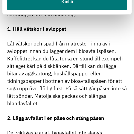
Kiellä
Rakel Allén tipsar om några enkla knep som gör
sorteringen lätt och behändig.
1. Häll vätskor i avloppet
Låt vätskor och spad från matrester rinna av i
avloppet innan du lägger dem i bioavfallspåsen.
Kaffefiltret kan du låta torka en stund till exempel i
sitt eget kärl på diskbänken. Därtill kan du lägga
bitar av äggkartong, hushållspapper eller
tidningspapper i bottnen av bioavfallspåsen för att
suga upp överflödig fukt. På så sätt går påsen inte så
lätt sönder. Matolja ska packas och slängas i
blandavfallet.
2. Lägg avfallet i en påse och stäng påsen
Det viktigaste är att bioavfallet inte slängs