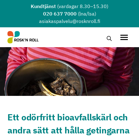
Hoppa till huvudinnehållet
Kundtjänst
(vardagar 8.30–15.30)
020 637 7000
(lna/lsa)
asiakaspalvelu@rosknroll.fi
Sök …
Öppna
Ett odörfritt bioavfallskärl och
andra sätt att hålla getingarna