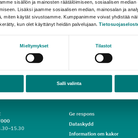
mme sisällön ja mainosten räätälöimiseen, sosiaalisen median
fritt föra återvinningsbart avfall till ekopunkten.
iseen. Lisäksi jaamme sosiaalisen median, mainosalan ja analy
, miten käytät sivustoamme. Kumppanimme voivat yhdistää näitä t
n kerätty, kun olet käyttänyt heidän palvelujaan.
Tietosuojaselost
Mieltymykset
Tilastot
Salli valinta
t
Ge respons
7000
Dataskydd
8.30–15.30
Information om kakor