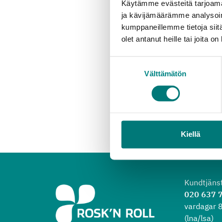
Käytämme evästeitä tarjoama
Hushållen kan avgifts
ja kävijämäärämme analysoim
kumppaneillemme tietoja siitä
olet antanut heille tai joita o
Suostumuksen
Välttämätön
valinta
Kiellä
Kundtjäns
020 637 
vardagar 
(lna/lsa)