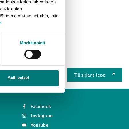
 ominaisuuksien tukemiseen
tiikka-alan
ietoja muihin tietoihin, joita
e
Markkinointi
Till sidans topp
Salli kaikki
Facebook
Instagram
YouTube