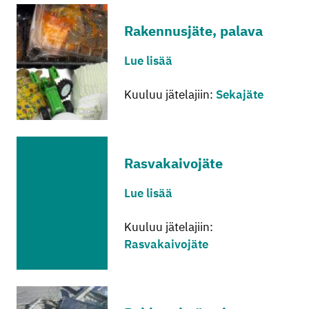
Ra­ken­nus­jä­te, pa­la­va
Lue lisää
Kuuluu jätelajiin:
Sekajäte
Ras­va­kai­vo­jä­te
Lue lisää
Kuuluu jätelajiin:
Rasvakaivojäte