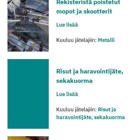
Re­kis­te­ris­tä pois­te­tut
mopot ja skoot­te­rit
Lue lisää
Kuuluu jätelajiin:
Metalli
Risut ja ha­ra­voin­ti­jä­te,
se­ka­kuor­ma
Lue lisää
Kuuluu jätelajiin:
Risut ja
haravointijäte, sekakuorma