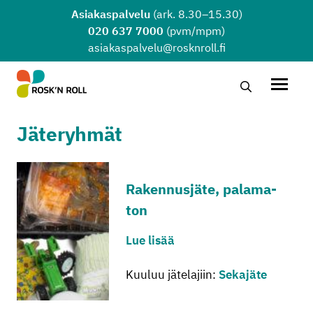
Siirry sisältöön
Asiakaspalvelu
(ark. 8.30–15.30)
020 637 7000
(pvm/mpm)
asiakaspalvelu@rosknroll.fi
Hae…
Avaa v
Jäteryhmät
Ra­ken­nus­jä­te, pa­la­ma­
ton
Lue lisää
Kuuluu jätelajiin:
Sekajäte