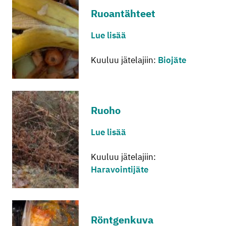
Ruo­an­täh­teet
Lue lisää
Kuuluu jätelajiin:
Biojäte
Ruoho
Lue lisää
Kuuluu jätelajiin:
Haravointijäte
Rönt­gen­ku­va