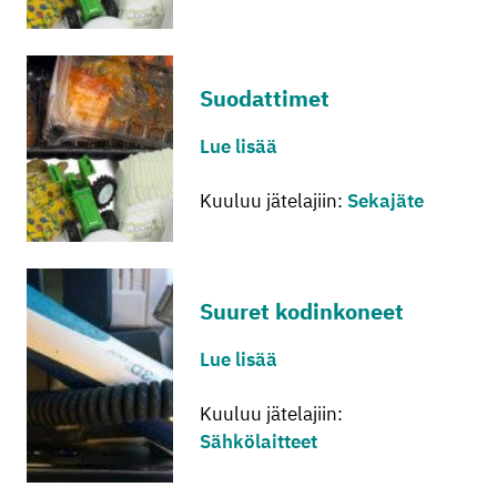
Suo­dat­ti­met
Lue lisää
Kuuluu jätelajiin:
Sekajäte
Suu­ret ko­din­ko­neet
Lue lisää
Kuuluu jätelajiin:
Sähkölaitteet