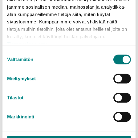
pe­rit
jaamme sosiaalisen median, mainosalan ja analytiikka-
alan kumppaneillemme tietoja siitä, miten käytät
Lue lisää
sivustoamme. Kumppanimme voivat yhdistää näitä
tietoja muihin tietoihin, joita olet antanut heille tai joita on
Kuuluu jätelajiin:
kerätty, kun olet käyttänyt heidän palvelujaan.
Tietosuojapaperi
Tietosuojaseloste
Suostumuksen
Välttämätön
valinta
Sam­mal
Mieltymykset
Lue lisää
Kuuluu jätelajiin:
Tilastot
Haravointijäte
Markkinointi
Sanoma-​ ja ai­ka­kaus­