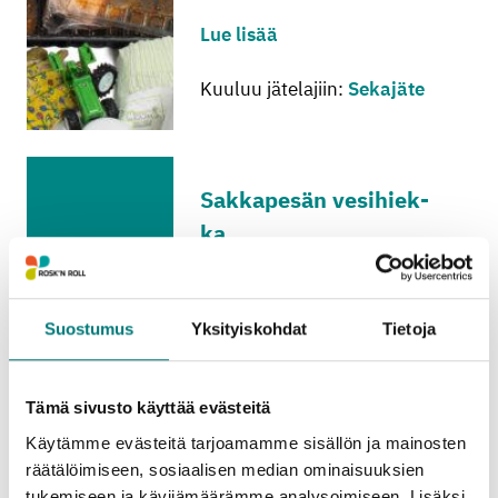
Lue lisää
Kuuluu jätelajiin:
Sekajäte
Sak­ka­pe­sän ve­si­hiek­
ka
Lue lisää
Suostumus
Yksityiskohdat
Tietoja
Kuuluu jätelajiin:
Sadevesikaivojäte
Tämä sivusto käyttää evästeitä
Käytämme evästeitä tarjoamamme sisällön ja mainosten
Sa­las­sa pi­det­tä­vät pa­
räätälöimiseen, sosiaalisen median ominaisuuksien
tukemiseen ja kävijämäärämme analysoimiseen. Lisäksi