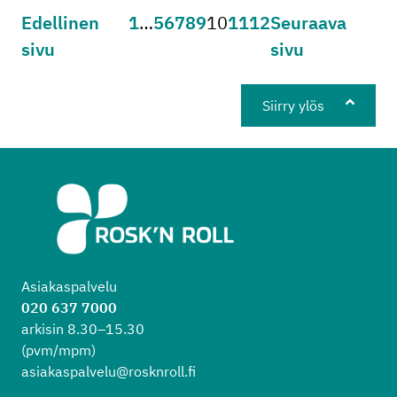
Sivu
Sivu
Sivu
Sivu
Sivu
Sivu
Sivu
Sivu
Sivu
Artikkelien sivutus
Edellinen
1
…
5
6
7
8
9
10
11
12
Seuraava
sivu
sivu
Siirry ylös
Asiakaspalvelu
020 637 7000
arkisin 8.30–15.30
(pvm/mpm)
asiakaspalvelu@rosknroll.fi