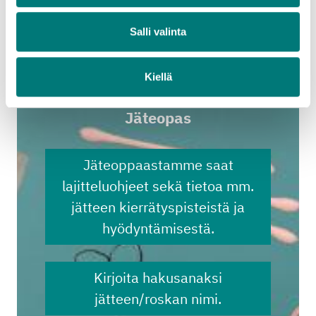
akustointimateriaalina.
Salli valinta
Lue lisää jätteen hyödyntämisestä
Stena Recycling Oy
Kiellä
Jäteopas
Jäteoppaastamme saat
lajitteluohjeet sekä tietoa mm.
jätteen kierrätyspisteistä ja
hyödyntämisestä.
Kirjoita hakusanaksi
jätteen/roskan nimi.