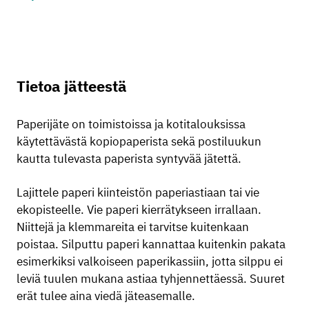
Tietoa jätteestä
Paperijäte on toimistoissa ja kotitalouksissa
käytettävästä kopiopaperista sekä postiluukun
kautta tulevasta paperista syntyvää jätettä.
Lajittele paperi kiinteistön paperiastiaan tai vie
ekopisteelle. Vie paperi kierrätykseen irrallaan.
Niittejä ja klemmareita ei tarvitse kuitenkaan
poistaa.
Silputtu paperi kannattaa kuitenkin pakata
esimerkiksi valkoiseen paperikassiin, jotta silppu ei
leviä tuulen mukana astiaa tyhjennettäessä.
Suuret
erät tulee aina viedä jäteasemalle.