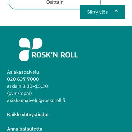
Osittain
Siirry ylös
Asiakaspalvelu
020 637 7000
arkisin 8.30–15.30
(pvm/mpm)
asiakaspalvelu@rosknroll.fi
Kaikki yhteystiedot
Anna palautetta