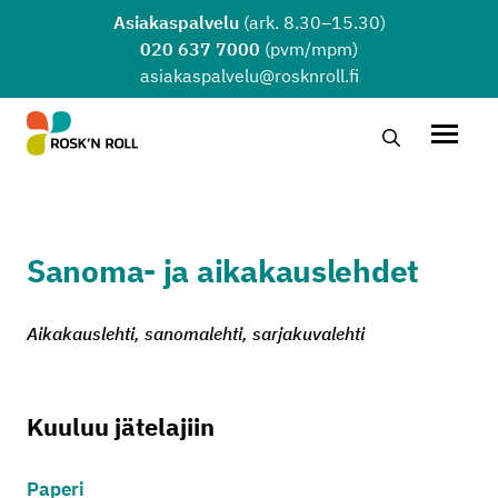
Siirry sisältöön
Asiakaspalvelu
(ark. 8.30–15.30)
020 637 7000
(pvm/mpm)
asiakaspalvelu@rosknroll.fi
Hae…
Avaa v
Sanoma- ja aikakauslehdet
Aikakauslehti, sanomalehti, sarjakuvalehti
Kuuluu jätelajiin
Paperi