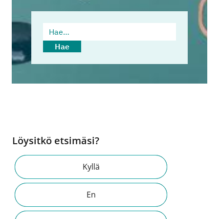
Hae…
Hae
Löysitkö etsimäsi?
Kyllä
En