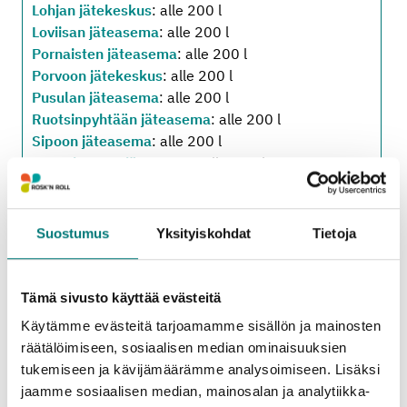
Lohjan jätekeskus
: alle 200 l
Loviisan jäteasema
: alle 200 l
Pornaisten jäteasema
: alle 200 l
Porvoon jätekeskus
: alle 200 l
Pusulan jäteasema
: alle 200 l
Ruotsinpyhtään jäteasema
: alle 200 l
Sipoon jäteasema
: alle 200 l
Tammisaaren jäteasema
: alle 200 l
Vihdin jäteasema
: alle 200 l
Suostumus
Yksityiskohdat
Tietoja
Oheiset hinta- ja määrärajoitustiedot koskevat
jäteasemille tuotavia
kotitalouksien
Tämä sivusto käyttää evästeitä
pienkuormia
. (Alv 25,5 %.)
Käytämme evästeitä tarjoamamme sisällön ja mainosten
Kotitalouksien suurkuormien sekä yritysten
räätälöimiseen, sosiaalisen median ominaisuuksien
pien- ja suurkuormien hinta- ja
tukemiseen ja kävijämäärämme analysoimiseen. Lisäksi
määrärajoitustiedot löytyvät erillisiltä
jaamme sosiaalisen median, mainosalan ja analytiikka-